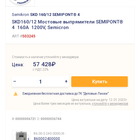
Semikron
SKD 160/12 SEMIPONT® 4
SKD160/12 Мостовые выпрямители SEMIPONT®
4 160A 1200V, Semicron
ART #
503245
Стоимость и наличие уточняйте у менеджера
57 428₽
Цена:
с НДС 22%
–
+
Купить
Ежедневная бесплатная доставка до ТК "Деловые Линии"
Цена актуальна на дату: 12.01.2023г.
Цена более трех месяцев не актуальна,
уточняйте у менеджеров
И:
00000006721
О:
00000036744
86.00.0.240.0000 | 860002400000
860002400000