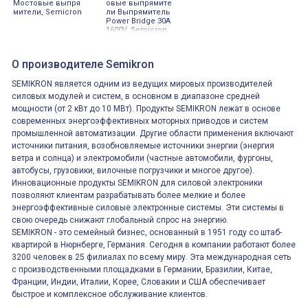
Мостовые выпря
овые выпрямите
мители, Semicron
ли Выпрямитель
Power Bridge 30A
1600V, Semicron
О производителе Semikron
SEMIKRON является одним из ведущих мировых производителей
силовых модулей и систем, в основном в диапазоне средней
мощности (от 2 кВт до 10 МВт). Продукты SEMIKRON лежат в основе
современных энергоэффективных моторных приводов и систем
промышленной автоматизации. Другие области применения включают
источники питания, возобновляемые источники энергии (энергия
ветра и солнца) и электромобили (частные автомобили, фургоны,
автобусы, грузовики, вилочные погрузчики и многое другое).
Инновационные продукты SEMIKRON для силовой электроники
позволяют клиентам разрабатывать более мелкие и более
энергоэффективные силовые электронные системы. Эти системы в
свою очередь снижают глобальный спрос на энергию.
SEMIKRON - это семейный бизнес, основанный в 1951 году со штаб-
квартирой в Нюрнберге, Германия. Сегодня в компании работают более
3200 человек в 25 филиалах по всему миру. Эта международная сеть
с производственными площадками в Германии, Бразилии, Китае,
Франции, Индии, Италии, Корее, Словакии и США обеспечивает
быстрое и комплексное обслуживание клиентов.