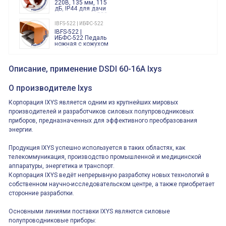
220В, 135 мм, 115
дБ, IP44 для дачи
производства 220
Вольт звук ситены
IBFS-522 | ИБФС-522
"пожарная
IBFS-522 |
тревога"
ИБФС-522 Педаль
ножная с кожухом
двойная,
контактная группа
XVR13M05L
2х(1НО+1НЗ)
XVR13M05L
Описание, применение DSDI 60-16A Ixys
15Ампер 250В
Маячок
вращающийся
оранжевый
О производителе Ixys
230VAC 130мм
ВКН8108
Корпорация IXYS является одним из крупнейших мировых
ВКН8108
Концевой
производителей и разработчиков силовых полупроводниковых
выключатель /
приборов, предназначенных для эффективного преобразования
выключатель
путевой,
энергии.
800202300000С | 80 02 0 230 0000 С
алюминиевый
800202300000С
регулируемый
многофункциональные
ролик
Продукция IXYS успешно используется в таких областях, как
реле времени
0.1cек.-10 дней, 10
телекоммуникация, производство промышленной и медицинской
функций/режимов
аппаратуры, энергетика и транспорт.
Корпорация IXYS ведёт непрерывную разработку новых технологий в
собственном научно-исследовательском центре, а также приобретает
сторонние разработки.
Основными линиями поставки IXYS являются силовые
полупроводниковые приборы: