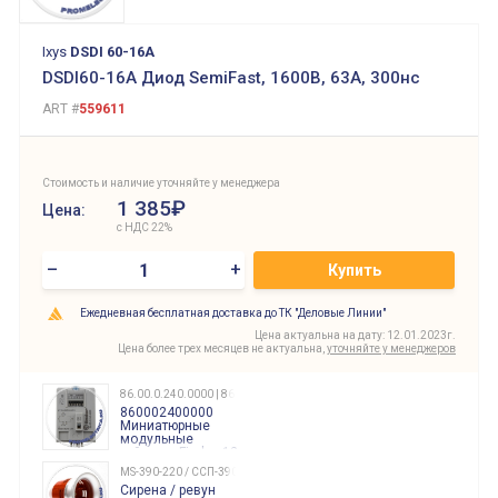
Ixys
DSDI 60-16A
DSDI60-16A Диод SemiFast, 1600В, 63А, 300нс
ART #
559611
Стоимость и наличие уточняйте у менеджера
1 385₽
Цена:
с НДС 22%
–
+
Купить
Ежедневная бесплатная доставка до ТК "Деловые Линии"
Цена актуальна на дату: 12.01.2023г.
Цена более трех месяцев не актуальна,
уточняйте у менеджеров
86.00.0.240.0000 | 860002400000
860002400000
Миниатюрные
модульные
таймеры Finder, 12-
240 Вольт AC/DC
MS-390-220 / ССП-390 220В
Finder
Сирена / ревун
86.00.0.240.0000