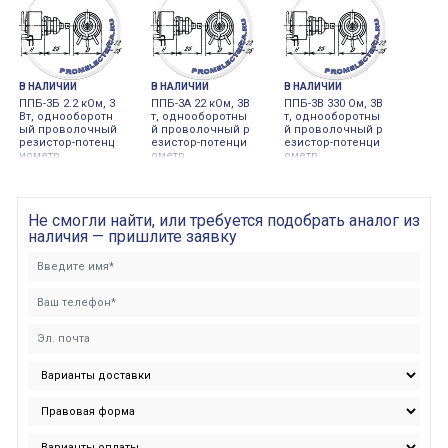
В НАЛИЧИИ
В НАЛИЧИИ
В НАЛИЧИИ
ППБ-3Б 2.2 кОм, 3
ППБ-3А 22 кОм, 3В
ППБ-3В 330 Ом, 3В
Вт, однооборотн
т, однооборотны
т, однооборотны
ый проволочный
й проволочный р
й проволочный р
резистор-потенц
езистор-потенци
езистор-потенци
иометр
ометр
ометр
Не смогли найти, или требуется подобрать аналог из
наличия — пришлите заявку