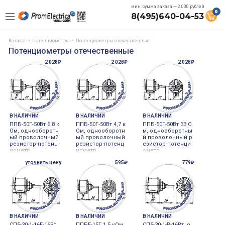
мин. сумма заказа — 2.000 рублей
0
8(495)640-04-53
Каталог
Потенциометры
Потенциометры отечественные
Потенциометры отечественные
2 028₽
2 028₽
2 028₽
В НАЛИЧИИ
В НАЛИЧИИ
В НАЛИЧИИ
ППБ-50Г-50Вт 6.8 к
ППБ-50Г-50Вт 4,7 к
ППБ-50Г-50Вт 33 О
Ом, однооборотн
Ом, однооборотн
м, однооборотны
ый проволочный
ый проволочный
й проволочный р
резистор-потенц
резистор-потенц
езистор-потенци
иометр
иометр
ометр
уточнить цену
595₽
779₽
В НАЛИЧИИ
В НАЛИЧИИ
В НАЛИЧИИ
СП5-30-1-16Е-16Вт
ППБЕ-15Г 1.5 кОм,
СП5-30-1-В-16Вт, о