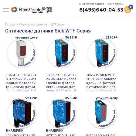
мин. сумма заказа — 2.000 рублей
0
8(495)640-04-53
Каталог
Оптические датчики
WTF Серия
Оптические датчики Sick WTF Серия
уточнить цену
36 111₽
21 009₽
1046410 SICK WTF4
1066279 SICK WTF1
1065719 SICK WTF1
S-3P2262V Миниат
2G-3N2432 Многоз
2G-3P2432 Многоз
юрные фотоэлек
адачные фотоэл
адачные фотоэл
трические датчи
ектрические дат
ектрические дат
ки, 20-200 mm, PN
чики, 0-550 mm, N
чики, 0-400 mm, P
P, разъем M8, 4-pi
PN, разъем M12, 4
NP, разъем M12, 4
52 429₽
85 664₽
уточнить цену
n
-pin
-pin
В НАЛИЧИИ
В НАЛИЧИИ
1041380 WTF11-2P
WTF12-3P2431 SIC
WTF12-3P2433 SIC