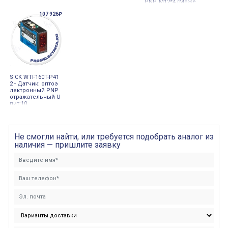
PNP, M12*4 (Може
т быть заменой W
107 926₽
TF12-3P2431)
SICK WTF160T-P41
2 - Датчик: оптоэ
лектронный PNP
отражательный U
пит:10
Не смогли найти, или требуется подобрать аналог из
наличия — пришлите заявку