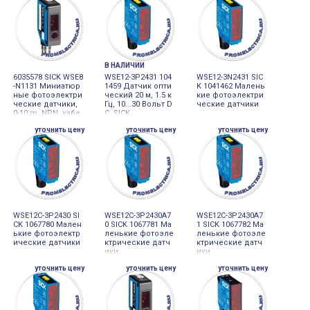
В НАЛИЧИИ
6035578 SICK WSE8
WSE12-3P2431 104
WSE12-3N2431 SIC
-N1131 Миниатюр
1459 Датчик опти
K 1041462 Малень
ные фотоэлектри
ческий 20 м, 1.5 к
кие фотоэлектри
ческие датчики,
Гц, 10...30 Вольт D
ческие датчики
0-10 m, NPN, кабе
C, SICK
ль 3-проводной 2
уточнить цену
уточнить цену
уточнить цену
m, PVC
WSE12C-3P2430 SI
WSE12C-3P2430A7
WSE12C-3P2430A7
CK 1067780 Мален
0 SICK 1067781 Ма
1 SICK 1067782 Ма
ькие фотоэлектр
ленькие фотоэле
ленькие фотоэле
ические датчики
ктрические датч
ктрические датч
ики
ики
уточнить цену
уточнить цену
уточнить цену