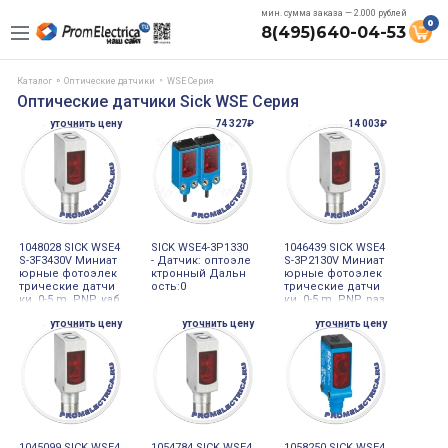
мин. сумма заказа — 2.000 рублей
0
8(495)640-04-53
Каталог
Оптические датчики
WSE Серия
Оптические датчики Sick WSE Серия
уточнить цену
74 327₽
14 003₽
1048028 SICK WSE4
SICK WSE4-3P1330
1046439 SICK WSE4
S-3F3430V Миниат
- Датчик: оптоэле
S-3P2130V Миниат
юрные фотоэлек
ктронный Дальн
юрные фотоэлек
трические датчи
ость:0
трические датчи
ки, 0-5 m, PNP, каб
ки, 0-5 m, PNP, раз
ель с разъемом
ъем M8, 3-pin
уточнить цену
уточнить цену
уточнить цену
M12, 4-pin, 150 m
m, PVC
1045099 SICK WSE4
1054784 SICK WSE4
1058250 SICK WSE4