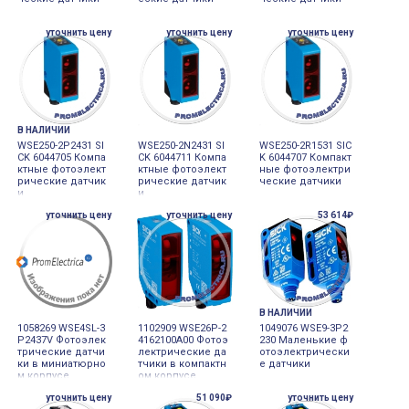
уточнить цену
уточнить цену
уточнить цену
В НАЛИЧИИ
WSE250-2P2431 SI
WSE250-2N2431 SI
WSE250-2R1531 SIC
CK 6044705 Компа
CK 6044711 Компа
K 6044707 Компакт
ктные фотоэлект
ктные фотоэлект
ные фотоэлектри
рические датчик
рические датчик
ческие датчики
и
и
уточнить цену
уточнить цену
53 614₽
В НАЛИЧИИ
1058269 WSE4SL-3
1102909 WSE26P-2
1049076 WSE9-3P2
P2437V Фотоэлек
4162100A00 Фотоэ
230 Маленькие ф
трические датчи
лектрические да
отоэлектрически
ки в миниатюрно
тчики в компактн
е датчики
м корпусе
ом корпусе
уточнить цену
51 090₽
уточнить цену