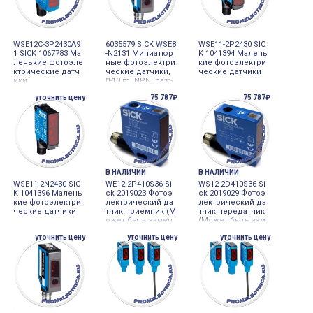
WSE12C-3P2430A9
6035579 SICK WSE8
WSE11-2P2430 SIC
1 SICK 1067783 Ма
-N2131 Миниатюр
K 1041394 Малень
ленькие фотоэле
ные фотоэлектри
кие фотоэлектри
ктрические датч
ческие датчики,
ческие датчики
ики
0-10 m, NPN, разъ
ем M8, 3-pin
уточнить цену
75 787₽
75 787₽
В НАЛИЧИИ
В НАЛИЧИИ
WSE11-2N2430 SIC
WE12-2P410S36 Si
WS12-2D410S36 Si
K 1041396 Малень
ck 2019023 Фотоэ
ck 2019029 Фотоэ
кие фотоэлектри
лектрический да
лектрический да
ческие датчики
тчик приемник (М
тчик передатчик
ожет быть замен
(Может быть зам
ой WSE12-3P2411S
еной WSE12-3P241
уточнить цену
уточнить цену
уточнить цену
36)
1S36)