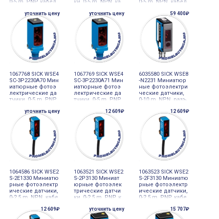
0-5 m, PNP, кабел
ки, 0-5 m, NPN, ка
0-5 m, NPN, кабел
ь с разъемом M1
бель 3-проводно
ь 3-проводной, 2
уточнить цену
уточнить цену
59 400₽
2, 4-pin, 150 mm, P
й, 2 m, PVC
m, PVC
VC
1067768 SICK WSE4
1067769 SICK WSE4
6035580 SICK WSE8
SC-3P2230A70 Мин
SC-3P2230A71 Мин
-N2231 Миниатюр
иатюрные фотоэ
иатюрные фотоэ
ные фотоэлектри
лектрические да
лектрические да
ческие датчики,
тчики, 0-5 m, PNP,
тчики, 0-5 m, PNP,
0-10 m, NPN, разъ
разъем M8, 4-pin
разъем M8, 4-pin
ем M8, 4-pin
уточнить цену
12 609₽
12 609₽
1064586 SICK WSE2
1063521 SICK WSE2
1063523 SICK WSE2
S-2E1330 Миниатю
S-2P3130 Миниат
S-2F3130 Миниатю
рные фотоэлектр
юрные фотоэлек
рные фотоэлектр
ические датчики,
трические датчи
ические датчики,
0-2,5 m, NPN, кабе
ки, 0-2,5 m, PNP, к
0-2,5 m, PNP, кабе
ль 3-проводной,
абель с разъемо
ль с разъемом M
12 609₽
уточнить цену
15 707₽
2 m
м M8, 3-pin, 200 m
8, 3-pin, 200 mm
m