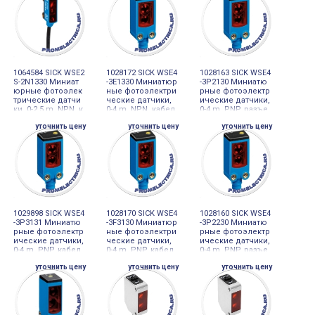
1064584 SICK WSE2
1028172 SICK WSE4
1028163 SICK WSE4
S-2N1330 Миниат
-3E1330 Миниатюр
-3P2130 Миниатю
юрные фотоэлек
ные фотоэлектри
рные фотоэлектр
трические датчи
ческие датчики,
ические датчики,
ки, 0-2,5 m, NPN, к
0-4 m, NPN, кабел
0-4 m, PNP, разъе
абель 3-проводн
ь 3-проводной 2
м M8, 3-pin
уточнить цену
уточнить цену
уточнить цену
ой, 2 m
m, PVC
1029898 SICK WSE4
1028170 SICK WSE4
1028160 SICK WSE4
-3P3131 Миниатю
-3F3130 Миниатюр
-3P2230 Миниатю
рные фотоэлектр
ные фотоэлектри
рные фотоэлектр
ические датчики,
ческие датчики,
ические датчики,
0-4 m, PNP, кабел
0-4 m, PNP, кабел
0-4 m, PNP, разъе
ь с разъемом M8,
ь с разъемом M8,
м M8, 4-pin
уточнить цену
уточнить цену
уточнить цену
3-pin, 100 mm, PV
3-pin, 100 mm, PV
C
C