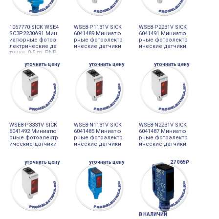
1067770 SICK WSE4
WSE8-P1131V SICK
WSE8-P2231V SICK
SC3P2230A91 Мин
6041489 Миниатю
6041491 Миниатю
иатюрные фотоэ
рные фотоэлектр
рные фотоэлектр
лектрические да
ические датчики
ические датчики
тчики, 0-5 m, PNP,
разъем M8, 4-pin
уточнить цену
уточнить цену
уточнить цену
WSE8-P3331V SICK
WSE8-N1131V SICK
WSE8-N2231V SICK
6041492 Миниатю
6041485 Миниатю
6041487 Миниатю
рные фотоэлектр
рные фотоэлектр
рные фотоэлектр
ические датчики
ические датчики
ические датчики
уточнить цену
уточнить цену
27 065₽
В НАЛИЧИИ