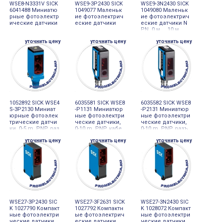
WSE8-N3331V SICK
WSE9-3P2430 SICK
WSE9-3N2430 SICK
6041488 Миниатю
1049077 Маленьк
1049080 Маленьк
рные фотоэлектр
ие фотоэлектрич
ие фотоэлектрич
ические датчики
еские датчики
еские датчики N
PN, 0 м ... 10 м,
уточнить цену
уточнить цену
уточнить цену
1052892 SICK WSE4
6035581 SICK WSE8
6035582 SICK WSE8
S-3P2130 Миниат
-P1131 Миниатюр
-P2131 Миниатюр
юрные фотоэлек
ные фотоэлектри
ные фотоэлектри
трические датчи
ческие датчики,
ческие датчики,
ки, 0-5 m, PNP, раз
0-10 m, PNP, кабе
0-10 m, PNP, разъ
ъем M8, 4-pin
ль 3-проводной 2
ем M8, 3-pin
уточнить цену
уточнить цену
уточнить цену
m, PVC
WSE27-3P2430 SIC
WSE27-3F2631 SICK
WSE27-3N2430 SIC
K 1027790 Компакт
1027792 Компактн
K 1028072 Компакт
ные фотоэлектри
ые фотоэлектрич
ные фотоэлектри
ческие датчики
еские датчики
ческие датчики