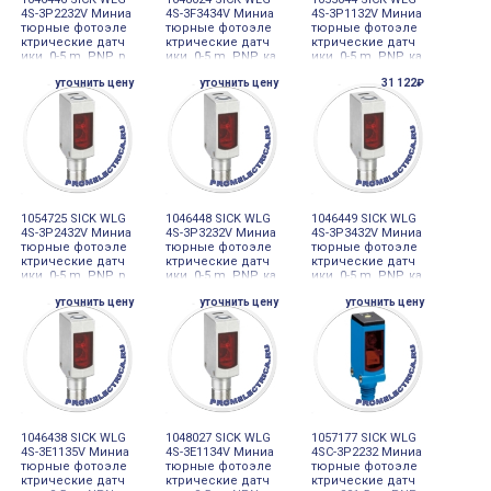
4S-3P2232V Миниа
4S-3F3434V Миниа
4S-3P1132V Миниа
тюрные фотоэле
тюрные фотоэле
тюрные фотоэле
ктрические датч
ктрические датч
ктрические датч
ики, 0-5 m, PNP, р
ики, 0-5 m, PNP, ка
ики, 0-5 m, PNP, ка
азъем M8, 4-pin
бель с разъемом
бель 4-проводно
уточнить цену
уточнить цену
31 122₽
M12, 4-pin, 150 m
й 2 m, PVC
m, PVC
1054725 SICK WLG
1046448 SICK WLG
1046449 SICK WLG
4S-3P2432V Миниа
4S-3P3232V Миниа
4S-3P3432V Миниа
тюрные фотоэле
тюрные фотоэле
тюрные фотоэле
ктрические датч
ктрические датч
ктрические датч
ики, 0-5 m, PNP, р
ики, 0-5 m, PNP, ка
ики, 0-5 m, PNP, ка
азъем M12, 4-pin,
бель с разъемом
бель с разъемом
уточнить цену
уточнить цену
уточнить цену
PVC
M8, 4-pin, 150 mm,
M12, 4-pin, 150 m
PVC
m, PVC
1046438 SICK WLG
1048027 SICK WLG
1057177 SICK WLG
4S-3E1135V Миниа
4S-3E1134V Миниа
4SC-3P2232 Миниа
тюрные фотоэле
тюрные фотоэле
тюрные фотоэле
ктрические датч
ктрические датч
ктрические датч