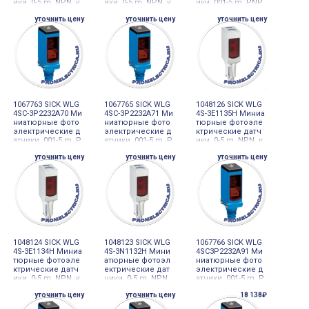
ики, 0-5 m, NPN, к
ики, 0-5 m, NPN, к
ики, 001-5 m, PNP,
абель 4-проводн
абель 4-проводн
разъем M8, 4-pin
уточнить цену
уточнить цену
уточнить цену
ой 2 m, PVC
ой 2 m, PVC
1067763 SICK WLG
1067765 SICK WLG
1048126 SICK WLG
4SC-3P2232A70 Ми
4SC-3P2232A71 Ми
4S-3E1135H Миниа
ниатюрные фото
ниатюрные фото
тюрные фотоэле
электрические д
электрические д
ктрические датч
атчики, 001-5 m, P
атчики, 001-5 m, P
ики, 0-5 m, NPN, к
NP, разъем M8, 4-
NP, разъем M8, 4-
абель 4-проводн
уточнить цену
уточнить цену
уточнить цену
pin
pin
ой 2 m, PVC
1048124 SICK WLG
1048123 SICK WLG
1067766 SICK WLG
4S-3E1134H Миниа
4S-3N1132H Мини
4SC3P2232A91 Ми
тюрные фотоэле
атюрные фотоэл
ниатюрные фото
ктрические датч
ектрические дат
электрические д
ики, 0-5 m, NPN, к
чики, 0-5 m, NPN,
атчики, 001-5 m, P
абель 4-проводн
кабель 4-провод
NP, разъем M8, 4-
уточнить цену
уточнить цену
18 138₽
ой 2 m, PVC
ной 2 m, PVC
pin