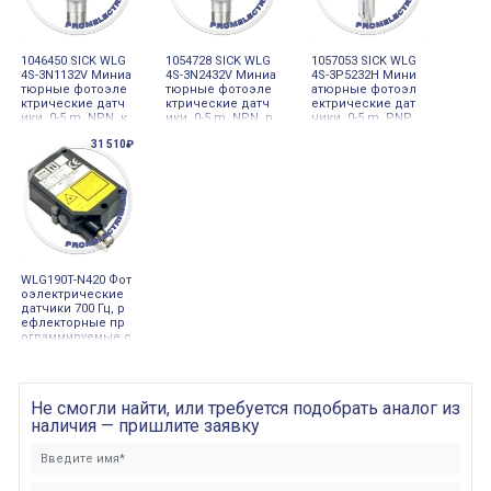
1046450 SICK WLG
1054728 SICK WLG
1057053 SICK WLG
4S-3N1132V Миниа
4S-3N2432V Миниа
4S-3P5232H Мини
тюрные фотоэле
тюрные фотоэле
атюрные фотоэл
ктрические датч
ктрические датч
ектрические дат
ики, 0-5 m, NPN, к
ики, 0-5 m, NPN, р
чики, 0-5 m, PNP,
абель 4-проводн
азъем M12, 4-pin,
разъем M8, 4-pin
31 510₽
ой 2 m, PVC
PVC
WLG190T-N420 Фот
оэлектрические
датчики 700 Гц, р
ефлекторные пр
ограммируемые с
таймером, рассто
яние срабатыван
ия до 55 м, NPN,
M8 4 PIN, 10-30 VD
Не смогли найти, или требуется подобрать аналог из
C, 6022826 Sick
наличия — пришлите заявку