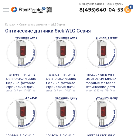
мин. сумма заказа — 2.000 рублей
0
8(495)640-04-53
Каталог
Оптические датчики
WLG Серия
Оптические датчики Sick WLG Серия
уточнить цену
уточнить цену
уточнить цену
1045098 SICK WLG
1047653 SICK WLG
1054727 SICK WLG
4S-3F2235V Миниа
4S-3F2234V Миниа
4S-3F2434V Миниа
тюрные фотоэле
тюрные фотоэле
тюрные фотоэле
ктрические датч
ктрические датч
ктрические датч
ики, 0-5 m, PNP, р
ики, 0-5 m, PNP, р
ики, 0-5 m, PNP, р
азъем M8, 4-pin
азъем M8, 4-pin
азъем M12, 4-pin,
47 745₽
уточнить цену
уточнить цену
PVC
1046446 SICK WLG
1048024 SICK WLG
1055044 SICK WLG