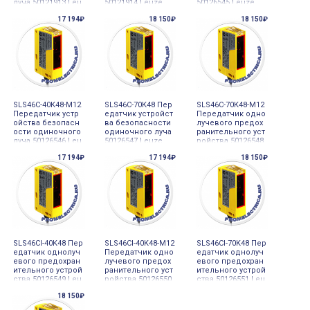
луча 50121913 Leu
50121914 Leuze
50126545 Leuze
ze
17 194₽
18 150₽
18 150₽
SLS46C-40K48-M12
SLS46C-70K48 Пер
SLS46C-70K48-M12
Передатчик устр
едатчик устройст
Передатчик одно
ойства безопасн
ва безопасности
лучевого предох
ости одиночного
одиночного луча
ранительного уст
луча 50126546 Leu
50126547 Leuze
ройства 50126548
ze
Leuze
17 194₽
17 194₽
18 150₽
SLS46CI-40K48 Пер
SLS46CI-40K48-M12
SLS46CI-70K48 Пер
едатчик однолуч
Передатчик одно
едатчик однолуч
евого предохран
лучевого предох
евого предохран
ительного устрой
ранительного уст
ительного устрой
ства 50126549 Leu
ройства 50126550
ства 50126551 Leu
ze
Leuze
ze
18 150₽