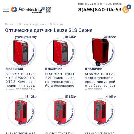
мин. сумма заказа — 2.000 рублей
0
8(495)640-04-53
Каталог
Оптические датчики
SLS Серия
Оптические датчики Leuze SLS Серия
уточнить цену
18 035₽
30 822₽
В НАЛИЧИИ
В НАЛИЧИИ
В НАЛИЧИИ
SLSS96K-1210-T2-2
SLSE 96K/P-1200-T
SLSS 96K-1210-T2-2
4 + SLSE96K/P-120
2-21 Приемник од
4 однолучевой п
0-T2-21 Комплект:
нолучевых устро
ередатчик устрой
приемник, перед
йств безопаснос
ства безопасност
атчик 50028010 Le
ти
и 50028009
uze 50028009
15 123₽
15 123₽
14 169₽
SLS46C-70K28-M12
SLS46C-70K28 Пер
SLS46C-40K28-M12