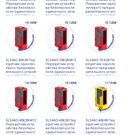
Передатчик устр
едатчик устройст
Передатчик одно
ойства безопасн
ва безопасности
лучевого предох
ости одиночного
одиночного луча
ранительного уст
луча 50121907 Leu
50121908 Leuze
ройства 50121909
ze
Leuze
14 169₽
15 123₽
15 123₽
SLS46C-40K28 Пер
SLS46CI-70K28-M12
SLS46CI-70.K28 Пе
едатчик однолуч
Передатчик устр
редатчик однолу
евого предохран
ойства безопасн
чевого предохра
ительного устрой
ости одиночного
нительного устро
ства 50121910 Leu
луча 50121911 Leu
йства 50121912 Le
ze
ze
uze
14 169₽
14 169₽
17 194₽
SLS46CI-40K28-M12
SLS46CI-40K28 Пер
SLS46C-40K48 Пер
Передатчик устр
едатчик устройст
едатчик устройст
ойства безопасн
ва безопасности
ва безопасности
ости одиночного
одиночного луча
одиночного луча