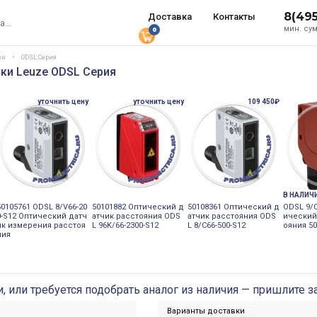
8(49
Доставка
Контакты
мин. сум
0
ки
ODSL Серия
ки Leuze ODSL Серия
уточнить цену
уточнить цену
109 450₽
В НАЛИЧ
50105761 ODSL 8/V66-20
50101882 Оптический д
50108361 Оптический д
ODSL 9/C
0-S12 Оптический датч
атчик расстояния ODS
атчик расстояния ODS
ический
ик измерения расстоя
L 96K/66-2300-S12
L 8/C66-500-S12
ояния 5
ния
и, или требуется подобрать аналог из наличия — пришлите з