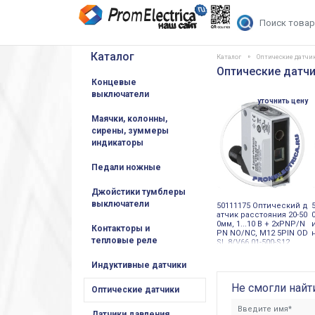
Каталог
Каталог
Оптические датчи
Оптические датчи
Концевые
выключатели
уточнить цену
Маячки, колонны,
сирены, зуммеры
индикаторы
Педали ножные
Джойстики тумблеры
выключатели
50111175 Оптический д
атчик расстояния 20-50
0мм, 1...10 В + 2xPNP/N
Контакторы и
PN NO/NC, М12 5PIN OD
тепловые реле
SL 8/V66.01-500-S12
Индуктивные датчики
Не смогли найт
Оптические датчики
Датчики давления