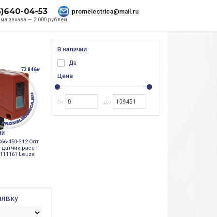
5)640-04-53
promelectrica@mail.ru
ма заказа — 2.000 рублей
В наличии
Да
73 846₽
Цена
От
До
ИИ
66-450-S12 Опт
 датчик расст
0111161 Leuze
аявку