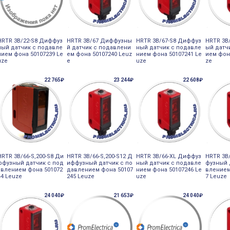
HRTR 3B/22-S8 Диффуз
HRTR 3B/67 Диффузны
HRTR 3B/67-S8 Диффуз
HRTR 3B
ный датчик с подавле
й датчик с подавлени
ный датчик с подавле
ый датч
нием фона 50107239 Le
ем фона 50107240 Leuz
нием фона 50107241 Le
ием фон
uze
e
uze
ze
22 765₽
23 244₽
22 608₽
HRTR 3B/66-S,200-S8 Ди
HRTR 3B/66-S,200-S12 Д
HRTR 3B/66-XL Диффуз
HRTR 3B
ффузный датчик с под
иффузный датчик с по
ный датчик с подавле
фузный 
авлением фона 501072
давлением фона 50107
нием фона 50107246 Le
влением
44 Leuze
245 Leuze
uze
7 Leuze
24 040₽
21 653₽
24 040₽