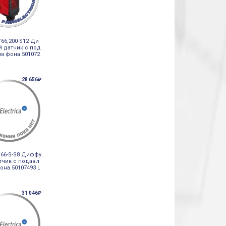
66,200-S12 Ди
 датчик с под
м фона 501072
e
28 656₽
/66-S-S8 Диффу
тчик с подавл
она 50107493 L
31 046₽