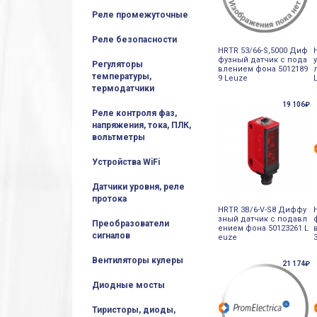
Реле промежуточные
Реле безопасности
HRTR 53/66-S,5000 Диф
фузный датчик с пода
Регуляторы
влением фона 5012189
температуры,
9 Leuze
термодатчики
19 106₽
Реле контроля фаз,
напряжения, тока, ПЛК,
вольтметры
Устройства WiFi
Датчики уровня, реле
протока
HRTR 3B/6-V-S8 Диффу
зный датчик с подавл
Преобразователи
ением фона 50123261 L
сигналов
euze
Вентиляторы кулеры
21 174₽
Диодные мосты
Тиристоры, диоды,