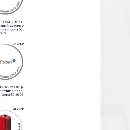
44-VXL,200-M1
зный датчик с
нием фона 50
Leuze
22 765₽
8M/66-120 Диф
датчик с пода
 фона 5010609
20 217₽