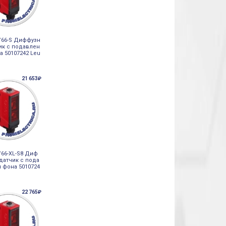
/66-S Диффузн
ик с подавлен
а 50107242 Leu
21 653₽
/66-XL-S8 Диф
датчик с пода
 фона 5010724
22 765₽