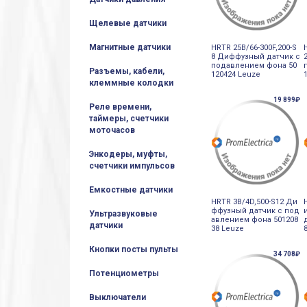
Щелевые датчики
Магнитные датчики
HRTR 25B/66-300F,200-S
8 Диффузный датчик с
подавлением фона 50
Разъемы, кабели,
120424 Leuze
клеммные колодки
19 899₽
Реле времени,
таймеры, счетчики
моточасов
Энкодеры, муфты,
счетчики импульсов
Емкостные датчики
HRTR 3B/4D,500-S12 Ди
ффузный датчик с под
Ультразвуковые
авлением фона 501208
датчики
38 Leuze
Кнопки посты пульты
34 708₽
Потенциометры
Выключатели