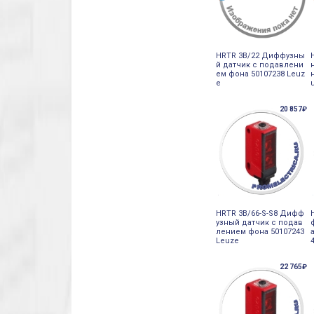
HRTR 3B/22 Диффузны
й датчик с подавлени
ем фона 50107238 Leuz
e
20 857₽
HRTR 3B/66-S-S8 Дифф
узный датчик с подав
лением фона 50107243
Leuze
22 765₽