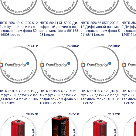
HRTR 25B/4D-XL,200-S12
HRTR 55/44-XL,5000 Ди
HRTR 25B/66-550F,200-S
HRTR 3B/
Диффузный датчик с
ффузный датчик с под
12 Диффузный датчик
2 Диффу
подавлением фона 50
авлением фона 501168
с подавлением фона 5
подавле
116808 Leuze
28 Leuze
0116841 Leuze
129517 
19 741₽
23 086₽
22 608₽
HRTR 318K/66-120-S12 Д
HRTR 318M/66-120-S12
HRTR 318K/66-120 Диф
HRTR 31
иффузный датчик с по
Диффузный датчик с
фузный датчик с пода
фузный 
давлением фона 50106
подавлением фона 50
влением фона 5010608
влением
085 Leuze
106086 Leuze
9 Leuze
0 Leuze
20 857₽
9 651₽
21 972₽