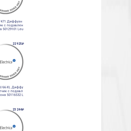
/471 Диффузн
ик с подавлен
а 50129101 Leu
22 925₽
B/66-XL Диффу
тчик с подавл
она 50116532 L
23 244₽