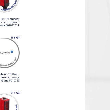
/601-S8 Диффу
тчик с подавл
она 50107231 L
19 899₽
/44-65-S8 Диф
датчик с пода
 фона 5010723
21 972₽