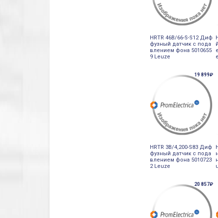
HRTR 46B/66-S-S12 Диф
фузный датчик с пода
влением фона 5010655
9 Leuze
19 899₽
HRTR 3B/4,200-S83 Диф
фузный датчик с пода
влением фона 5010723
2 Leuze
20 857₽