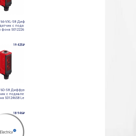
/66-VXL-S8 Диф
датчик с пода
 фона 5012226
19 425₽
/6D-S8 Диффуз
чик с подавле
на 50124658 Le
18 946₽