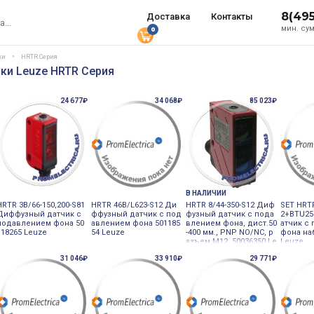
8(49
Доставка
Контакты
мин. сум
0
ки
HRTR Серия
ки Leuze HRTR Серия
24 677₽
34 068₽
85 023₽
В НАЛИЧИИ
HRTR 3B/66-150,200-S81
HRTR 46B/L623-S12 Ди
HRTR 8/44-350-S12 Диф
SET HRTR
Диффузный датчик с
ффузный датчик с под
фузный датчик с пода
2+BTU2
подавлением фона 50
авлением фона 501185
влением фона, дист.50
атчик с
118265 Leuze
54 Leuze
-400 мм., PNP NO/NC, р
фона на
азъем М12, 50036350 Le
Leuze
uze
31 046₽
33 910₽
29 771₽