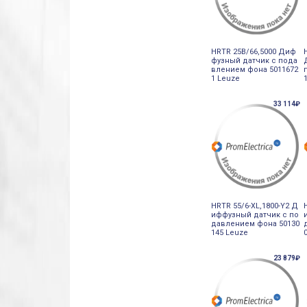
HRTR 25B/66,5000 Диф
фузный датчик с пода
влением фона 5011672
1 Leuze
33 114₽
HRTR 55/6-XL,1800-Y2 Д
иффузный датчик с по
давлением фона 50130
145 Leuze
23 879₽