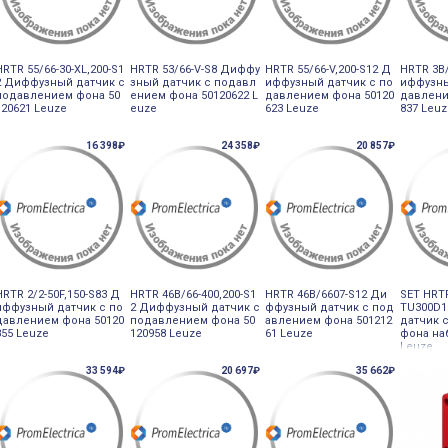
HRTR 55/66-30-XL,200-S1
HRTR 53/66-V-S8 Диффу
HRTR 55/66-V,200-S12 Д
HRTR 3B/
2 Диффузный датчик с
зный датчик с подавл
иффузный датчик с по
иффузны
подавлением фона 50
ением фона 50120622 L
давлением фона 50120
давлени
120621 Leuze
euze
623 Leuze
837 Leu
16 398₽
24 358₽
20 857₽
HRTR 2/2-50F,150-S83 Д
HRTR 46B/66-400,200-S1
HRTR 46B/6607-S12 Ди
SET HRT
иффузный датчик с по
2 Диффузный датчик с
ффузный датчик с под
TU300D
давлением фона 50120
подавлением фона 50
авлением фона 501212
датчик 
855 Leuze
120958 Leuze
61 Leuze
фона на
Leuze
33 594₽
20 697₽
35 662₽