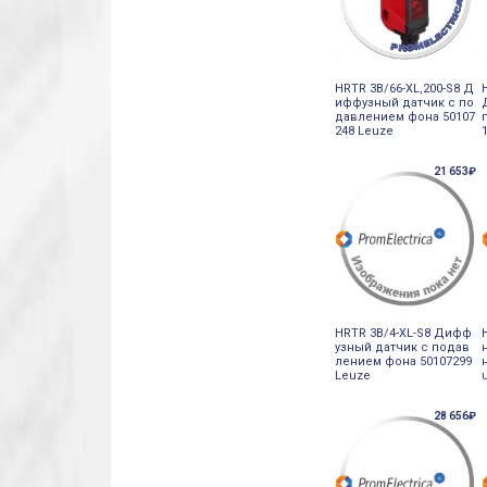
HRTR 3B/66-XL,200-S8 Д
иффузный датчик с по
давлением фона 50107
248 Leuze
21 653₽
HRTR 3B/4-XL-S8 Дифф
узный датчик с подав
лением фона 50107299
Leuze
28 656₽