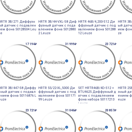
HRTR 3B/271 Диффузн
HRTR 3B/44-VXL-S8 Диф
HRTR 46B/4,200-S12 Ди
HRTR 3B
ый датчик с подавлен
фузный датчик с пода
ффузный датчик с под
ый датч
ием фона 50128504 Leu
влением фона 5012880
авлением фона 501288
ием фон
ze
2 Leuze
12 Leuze
ze
17 194₽
31 999₽
23 721₽
HRTR 3B/447-S8 Диффу
HRTR 55/22-XL,5000 Ди
SET HRTR46B/4D-S12 +
HRTR 25
зный датчик с подавл
ффузный датчик с под
BTU4625 Диффузный д
зный да
ением фона 50116876 L
авлением фона 501171
атчик с подавлением
ением ф
euze
99 Leuze
фона набора 50117213
euze
Leuze
23 721₽
31 046₽
20 857₽