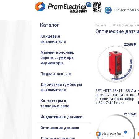
Каталог
Каталог
Оптические датчи
Оптические датчи
Концевые
выключатели
22 608₽
Маячки, колонны,
сирены, зуммеры
индикаторы
Педали ножные
Джойстики тумблеры
выключатели
SET HRTR 3B/44-L-S8 Ди
ффузный датчик с под
авлением фона набор
Контакторы и
а 50117414 Leuze
тепловые реле
21 174₽
Индуктивные датчики
Оптические датчики
Датчики давления