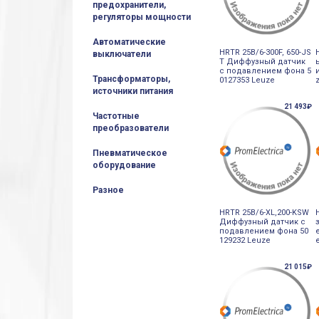
предохранители,
регуляторы мощности
Автоматические
HRTR 25B/6-300F, 650-JS
выключатели
T Диффузный датчик
с подавлением фона 5
Трансформаторы,
0127353 Leuze
источники питания
21 493₽
Частотные
преобразователи
Пневматическое
оборудование
Разное
HRTR 25B/6-XL,200-KSW
Диффузный датчик с
подавлением фона 50
129232 Leuze
21 015₽