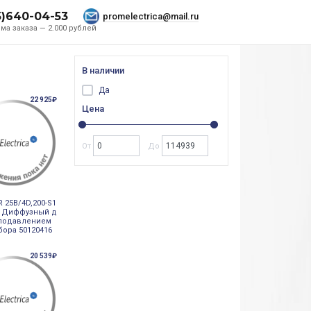
5)640-04-53
promelectrica@mail.ru
ма заказа — 2.000 рублей
В наличии
Да
22 925₽
Цена
От
До
 25B/4D,200-S1
5 Диффузный д
 подавлением
бора 50120416
20 539₽