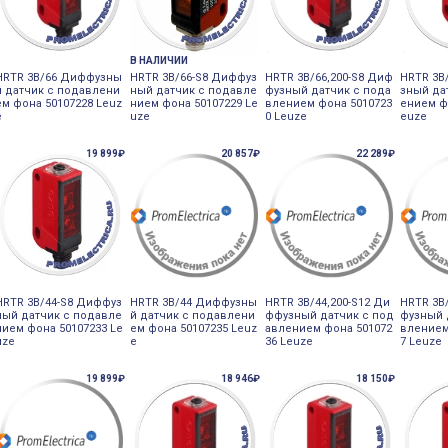
В НАЛИЧИИ
HRTR 3B/66 Диффузны
HRTR 3B/66-S8 Диффуз
HRTR 3B/66,200-S8 Диф
HRTR 3B
й датчик с подавлени
ный датчик с подавле
фузный датчик с пода
зный да
ем фона 50107228 Leuz
нием фона 50107229 Le
влением фона 5010723
ением ф
e
uze
0 Leuze
euze
19 899₽
20 857₽
22 289₽
HRTR 3B/44-S8 Диффуз
HRTR 3B/44 Диффузны
HRTR 3B/44,200-S12 Ди
HRTR 3B
ный датчик с подавле
й датчик с подавлени
ффузный датчик с под
фузный 
нием фона 50107233 Le
ем фона 50107235 Leuz
авлением фона 501072
влением
uze
e
36 Leuze
7 Leuze
19 899₽
18 946₽
18 150₽