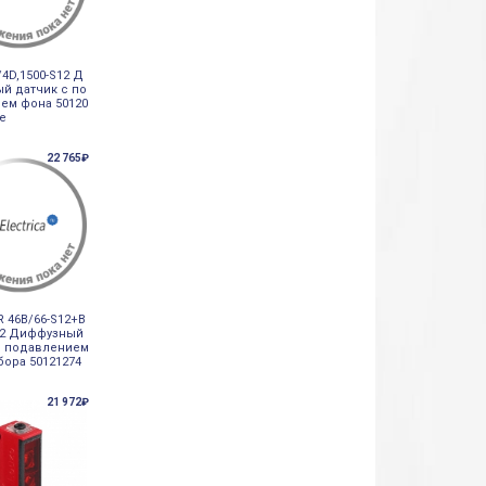
4D,1500-S12 Д
й датчик с по
ем фона 50120
ze
22 765₽
R 46B/66-S12+B
12 Диффузный
с подавлением
бора 50121274
21 972₽