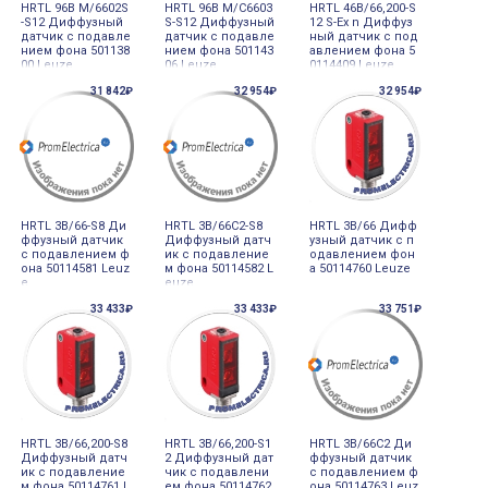
HRTL 96B M/6602S
HRTL 96B M/C6603
HRTL 46B/66,200-S
-S12 Диффузный
S-S12 Диффузный
12 S-Ex n Диффуз
датчик с подавле
датчик с подавле
ный датчик с под
нием фона 501138
нием фона 501143
авлением фона 5
00 Leuze
06 Leuze
0114409 Leuze
31 842₽
32 954₽
32 954₽
HRTL 3B/66-S8 Ди
HRTL 3B/66C2-S8
HRTL 3B/66 Дифф
ффузный датчик
Диффузный датч
узный датчик с п
с подавлением ф
ик с подавление
одавлением фон
она 50114581 Leuz
м фона 50114582 L
а 50114760 Leuze
e
euze
33 433₽
33 433₽
33 751₽
HRTL 3B/66,200-S8
HRTL 3B/66,200-S1
HRTL 3B/66C2 Ди
Диффузный датч
2 Диффузный дат
ффузный датчик
ик с подавление
чик с подавлени
с подавлением ф
м фона 50114761 L
ем фона 50114762
она 50114763 Leuz