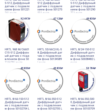
S-S12 Диффузный
S12 Диффузный
S-S12 Диффузный
датчик с подавле
датчик с подавле
датчик с подавле
нием фона 501221
нием фона 501275
нием фона 501290
24 Leuze
50 Leuze
77 Leuze
92 497₽
47 126₽
49 830₽
HRTL 96B M/C6601
HRTL 53/66C2-XL-S
HRTL 8/24-150-S12
C1S-S12 Диффузн
8 Диффузный дат
Диффузный датч
ый датчик с пода
чик с подавлени
ик с подавление
влением фона 50
ем фона 50134589
м фона 50038482 L
116678 Leuze
Leuze
euze
49 830₽
49 830₽
50 784₽
HRTL 8/66-150-S12
HRTL 8/66-350-S12
HRTL 8/66-350,500
Диффузный датч
Диффузный датч
0 Диффузный дат
ик с подавление
ик с подавление
чик с подавлени
м фона 50102704 L
м фона 50102705 L
ем фона 50103709