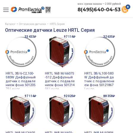
мин. сумма заказа — 2.000 рублей
0
8(495)640-04-53
Каталог
Оптические датчики
HRTL Серия
Оптические датчики Leuze HRTL Серия
33 433₽
97 114₽
32 635₽
HRTL 3B/6-C2,100-
HRTL 96B M/6607S
HRTL 3B/6,100-S83
S83W Диффузный
-S12 Диффузный
W Диффузный да
датчик с подавле
датчик с подавле
тчик с подавлени
нием фона 501205
нием фона 501214
ем фона 50121867
79 Leuze
04 Leuze
Leuze
97 114₽
92 020₽
88 358₽
HRTL 96B M/C6605
HRTL 96B M/6601-
HRTL 96B M/60906