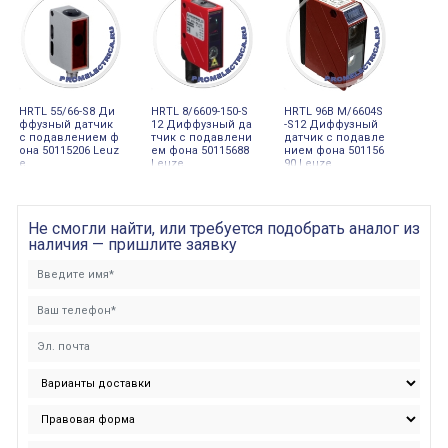
HRTL 55/66-S8 Ди
HRTL 8/6609-150-S
HRTL 96B M/6604S
ффузный датчик
12 Диффузный да
-S12 Диффузный
с подавлением ф
тчик с подавлени
датчик с подавле
она 50115206 Leuz
ем фона 50115688
нием фона 501156
e
Leuze
90 Leuze
Не смогли найти, или требуется подобрать аналог из
наличия — пришлите заявку