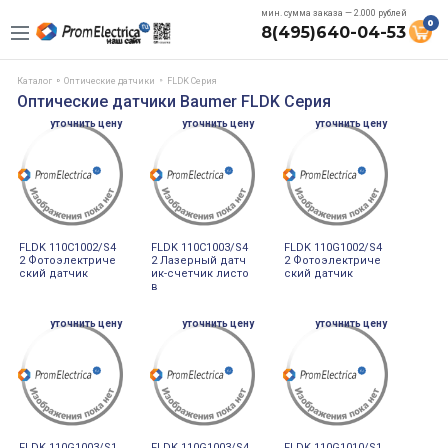
мин. сумма заказа — 2.000 рублей
0
8(495)640-04-53
Каталог
Оптические датчики
FLDK Серия
Оптические датчики Baumer FLDK Серия
уточнить цену
уточнить цену
уточнить цену
FLDK 110C1002/S4
FLDK 110C1003/S4
FLDK 110G1002/S4
2 Фотоэлектриче
2 Лазерный датч
2 Фотоэлектриче
ский датчик
ик-счетчик листо
ский датчик
в
уточнить цену
уточнить цену
уточнить цену
FLDK 110G1003/S1
FLDK 110G1003/S4
FLDK 110G1010/S1