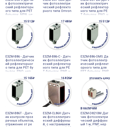
к фотоэлектриче
чик фотоэлектри
ик фотоэлектрич
ский рефлекторн
ческий рефлекто
еский рефлектор
ого типа для РЕТ
рного типа Omron
ного типа для РЕ
бутылок, NPN, не
Т бутылок, PNO, н
рж, разъем, с ре
ерж, кабель 2м, б
15 512₽
17 480₽
15 512₽
флектором Omro
ез рефлектором
n
Omron
E3ZM-B86 - Датчик
E3ZM-B86-C - Датч
E3ZM-B86-OMS Да
фотоэлектрическ
ик фотоэлектрич
тчик фотоэлектр
ий рефлекторног
еский рефлектор
ический рефлект
о типа для РЕТ бу
ного типа для РЕ
орного типа для
тылок, PNO, нер
Т бутылок, PNP, н
РЕТ бутылок, PNP,
ж, разъем, без ре
ерж, разъем, с ре
нерж, разъем, с р
15 165₽
16 826₽
уточнить цену
флектора Omron
флектором Omro
ефлектором Omr
n
on
В НАЛИЧИИ
E3ZM-B86T - Датч
E3ZM-CL86H Датч
E3ZM-D8210M Дат
ик контроля проз
ик фотоэлектрич
чик фотоэлектри
рачных объектов,
еский диффузны
ческий диффузн
отражение от ре
й, с настраиваем
ый 1 м, PNP, нер