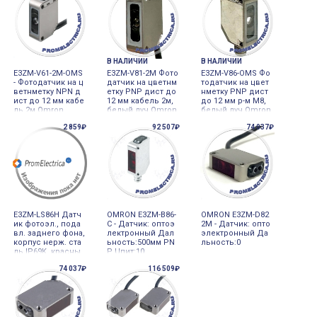
В НАЛИЧИИ
В НАЛИЧИИ
E3ZM-V61-2M-OMS
E3ZM-V81-2M Фото
E3ZM-V86-OMS Фо
- Фотодатчик на ц
датчик на цветнм
тодатчик на цвет
ветнметку NPN д
етку PNP дист до
нметку PNP дист
ист до 12 мм кабе
12 мм кабель 2м,
до 12 мм р-м М8,
ль 2м Omron
белый луч Omron
белый луч Omron
2 859₽
92 507₽
74 037₽
E3ZM-LS86H Датч
OMRON E3ZM-B86-
OMRON E3ZM-D82
ик фотоэл., пода
C - Датчик: оптоэ
2M - Датчик: опто
вл. заднего фона,
лектронный Дал
электронный Да
корпус нерж. ста
ьность:500мм PN
льность:0
ль IP69K, красны
P Uпит:10
й свет, 10…100мм
74 037₽
116 509₽
фиксированный,
на свет/тень, PN
P, разъём M8 4-pi
n