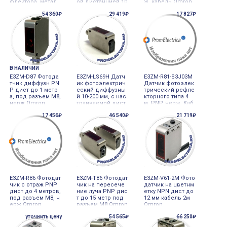
флектора, метал
ой дистанцией 10
ж, кабель Omron
корпус, IP69K, 500
-100 мм, маслоза
54 360₽
29 419₽
17 827₽
mm, M8 разъем O
щитный, BGS, PN
mron
P, р Omron
В НАЛИЧИИ
E3ZM-D87 Фотода
E3ZM-LS69H Датч
E3ZM-R81-S3J03M
тчик диффузн PN
ик фотоэлектрич
Датчик фотоэлек
P дист до 1 метр
еский диффузны
трический рефле
а, под разъем М8,
й 10-200 мм, с нас
кторного типа 4
нерж Omron
траиваемой дист
м, PNP, нерж, Каб
анцией, BGS, NP
ель 03 м + разъе
17 456₽
46 540₽
21 719₽
N, разъем Omron
м Omron
E3ZM-R86 Фотодат
E3ZM-T86 Фотодат
E3ZM-V61-2M Фото
чик с отраж PNP
чик на пересече
датчик на цветнм
дист до 4 метров,
ние луча PNP дис
етку NPN дист до
под разъем М8, н
т до 15 метр под
12 мм кабель 2м
ерж Omron
разъем М8 Omron
Omron
уточнить цену
54 565₽
66 250₽