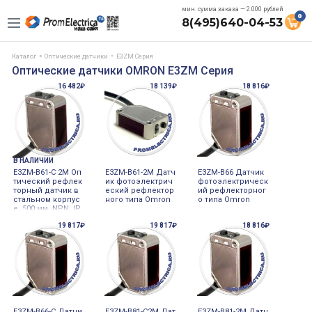
мин. сумма заказа — 2.000 рублей
0
8(495)640-04-53
Каталог
Оптические датчики
E3ZM Серия
Оптические датчики OMRON E3ZM Серия
16 482₽
18 139₽
18 816₽
В НАЛИЧИИ
E3ZM-B61-C 2M Оп
E3ZM-B61-2M Датч
E3ZM-B66 Датчик
тический рефлек
ик фотоэлектрич
фотоэлектрическ
торный датчик в
еский рефлектор
ий рефлекторног
стальном корпус
ного типа Omron
о типа Omron
е, 500 мм, NPN, IP
69K, 12-24VDC, Om
19 817₽
19 817₽
18 816₽
ron
E3ZM-B66-C Датчи
E3ZM-B81-C2M Дат
E3ZM-B81-2M Датч