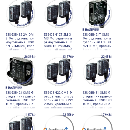
n
боротный потенц
пкка обучения S
иометр, 0-07м, NP
martTeach, 0-45м,
N, НО+НЗ, хвост с
NPN, НО+НЗ, кабе
разъёмом M12 66
ль 2м 668055 Omr
8064 Omron
on
В НАЛИЧИИ
E3S-DBN12 2M OM
E3S-DBN12T 2M O
E3S-DBN21T OMS
S Фотодатчик пря
MS Фотодатчик п
Фотодатчик прям
моугольный E3SD
рямоугольный E3
оугольный E3SDB
BN122MOMS, крас
SDBN12T2MOMS,
N21TOMS, красны
ный свет, обнару
красный свет, об
й свет, обнаруже
жение прозрачн
наружение прозр
ние прозрачных
26 395₽
13 776₽
22 458₽
ых объектов, узки
ачных объектов,
объектов, многоо
й луч, кнопкка об
узкий луч, многоо
боротный потенц
учения SmartTeac
боротный потенц
иометр, 0-45м, NP
h, 0-07м, NPN, НО+
иометр, 0-07м, NP
N, НО+НЗ, разъём
НЗ, кабель 2м 668
N, НО+НЗ, кабель
M12 393257 Omron
067 Omron
2м 668063 Omron
В НАЛИЧИИ
E3S-DBN21 OMS Ф
E3S-DBN22 OMS Ф
E3S-DBN31 OMS Ф
отодатчик прямоу
отодатчик прямоу
отодатчик прямоу
гольный E3SDBN2
гольный E3SDBN2
гольный E3SDBN3
1OMS, красный с
2OMS, красный с
1OMS, красный с
вет, обнаружение
вет, обнаружение
вет, обнаружение
прозрачных объе
прозрачных объе
прозрачных объе
11 576₽
22 458₽
17 943₽
ктов, кнопкка обу
ктов, узкий луч, к
ктов, кнопкка обу
чения SmartTeac
нопкка обучения
чения SmartTeac
h, 0-45м, NPN, НО+
SmartTeach, 0-07
h, 0-45м, NPN, НО+
НЗ, разъём M12 3
м, NPN, НО+НЗ, ра
НЗ, хвост с разъё