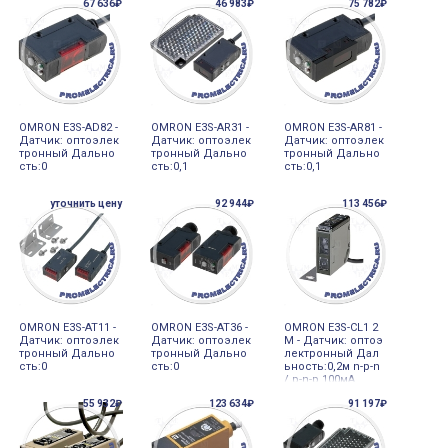
67 636₽
46 983₽
75 782₽
313 Omron
N, 10-30VDC, пода
вление фона, E3S
-CT61 5M Omron
OMRON E3S-AD82 -
OMRON E3S-AR31 -
OMRON E3S-AR81 -
Датчик: оптоэлек
Датчик: оптоэлек
Датчик: оптоэлек
тронный Дально
тронный Дально
тронный Дально
сть:0
сть:0,1
сть:0,1
уточнить цену
92 944₽
113 456₽
OMRON E3S-AT11 -
OMRON E3S-AT36 -
OMRON E3S-CL1 2
Датчик: оптоэлек
Датчик: оптоэлек
M - Датчик: оптоэ
тронный Дально
тронный Дально
лектронный Дал
сть:0
сть:0
ьность:0,2м n-p-n
/ p-n-p 100мА
55 932₽
123 634₽
91 197₽