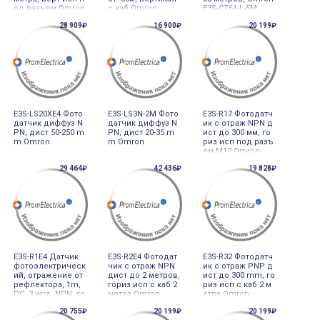
од разъем Omron
с каб Omron
E3S-CT61-L-5M
28 909₽
16 900₽
20 199₽
E3S-LS20XE4 Фото
E3S-LS3N-2M Фото
E3S-R17 Фотодатч
датчик диффуз N
датчик диффуз N
ик с отраж NPN д
PN, дист 50-250 m
PN, дист 20-35 m
ист до 300 мм, го
m Omron
m Omron
риз исп под разъ
ем М12 Omron
29 464₽
42 436₽
19 828₽
E3S-R1E4 Датчик
E3S-R2E4 Фотодат
E3S-R32 Фотодатч
фотоэлектрическ
чик с отраж NPN
ик с отраж PNP д
ий, отражение от
дист до 2 метров,
ист до 300 mm, го
рефлектора, 1m,
гориз исп с каб 2
риз исп с каб 2 м
DC, 3-wire, NPN, го
метра Omron
етра Omron
ризонтальный, 2
20 755₽
20 199₽
20 199₽
м кабель Omron