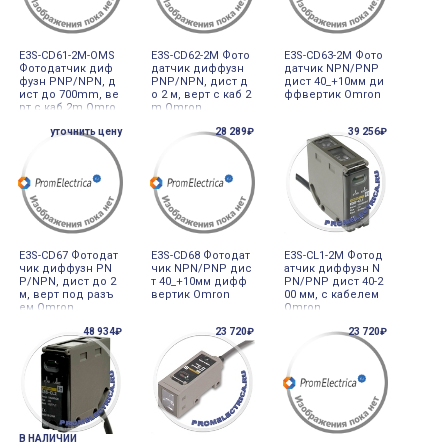
E3S-CD61-2M-OMS
E3S-CD62-2M Фото
E3S-CD63-2M Фото
Фотодатчик диф
датчик диффузн
датчик NPN/PNP
фузн PNP/NPN, д
PNP/NPN, дист д
дист 40_+10мм ди
ист до 700mm, ве
о 2 м, верт с каб 2
ффвертик Omron
рт с каб 2m Omro
m Omron
n
уточнить цену
28 289₽
39 256₽
E3S-CD67 Фотодат
E3S-CD68 Фотодат
E3S-CL1-2M Фотод
чик диффузн PN
чик NPN/PNP дис
атчик диффузн N
P/NPN, дист до 2
т 40_+10мм дифф
PN/PNP дист 40-2
м, верт под разъ
вертик Omron
00 мм, с кабелем
ем Omron
Omron
48 934₽
23 720₽
23 720₽
В НАЛИЧИИ