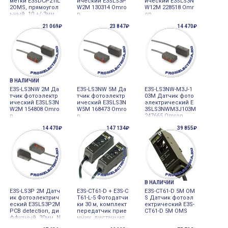
метки E3SDCP21IL
ический E3SLS3P
ический E3SLS3N
2OMS, прямоугол
W2M 130314 Omro
W12M 228518 Omr
ьный, 10 +/-3мм,
n
on
Push-Pull, IO-Link
21 069₽
23 847₽
14 470₽
V11 COM2 (384кб/
с), разъём M12 67
0884 Omron
В НАЛИЧИИ
E3S-LS3NW 2M Да
E3S-LS3NW 5M Да
E3S-LS3NW-M3J-1
тчик фотоэлектр
тчик фотоэлектр
03M Датчик фото
ический E3SLS3N
ический E3SLS3N
электрический E
W2M 154808 Omro
W5M 168473 Omro
3SLS3NWM3J103M
n
n
247665 Omron
14 470₽
147 134₽
39 855₽
В НАЛИЧИИ
E3S-LS3P 2M Датч
E3S-CT61-D + E3S-C
E3S-CT61-D 5M OM
ик фотоэлектрич
T61-L-5 Фотодатчи
S Датчик фотоэл
еский E3SLS3P2M
ки 30 м, комплект
ектрический E3S-
PCB detection, ди
передатчик прие
CT61-D 5M OMS
ффузный, 30мм, N
мник, дистанция
PN 2 м кабель 130
до 30 м, PNP/NP