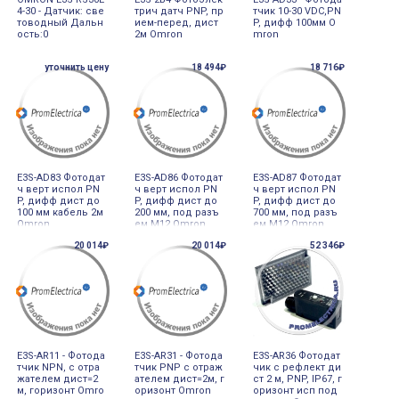
4-30 - Датчик: све
трич датч PNP, пр
тчик 10-30 VDC,PN
товодный Дальн
ием-перед, дист
P, дифф 100мм O
ость:0
2м Omron
mron
уточнить цену
18 494₽
18 716₽
E3S-AD83 Фотодат
E3S-AD86 Фотодат
E3S-AD87 Фотодат
ч верт испол PN
ч верт испол PN
ч верт испол PN
P, дифф дист до
P, дифф дист до
P, дифф дист до
100 мм кабель 2м
200 мм, под разъ
700 мм, под разъ
Omron
ем М12 Omron
ем М12 Omron
20 014₽
20 014₽
52 346₽
E3S-AR11 - Фотода
E3S-AR31 - Фотода
E3S-AR36 Фотодат
тчик NPN, с отра
тчик PNP с отраж
чик с рефлект ди
жателем дист=2
ателем дист=2м, г
ст 2 м, PNP, IP67, г
м, горизонт Omro
оризонт Omron
оризонт исп под