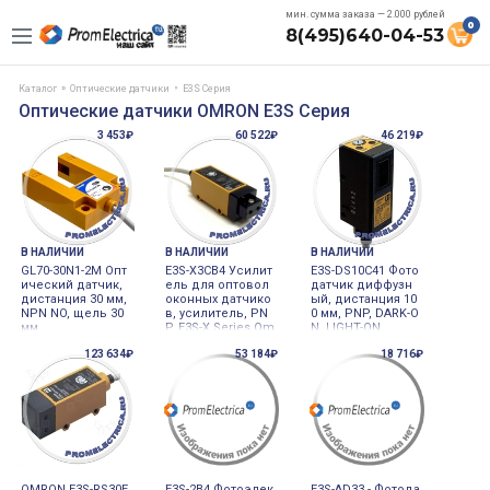
мин. сумма заказа — 2.000 рублей
0
8(495)640-04-53
Каталог
Оптические датчики
E3S Серия
Оптические датчики OMRON E3S Серия
3 453₽
60 522₽
46 219₽
В НАЛИЧИИ
В НАЛИЧИИ
В НАЛИЧИИ
GL70-30N1-2M Опт
E3S-X3CB4 Усилит
E3S-DS10C41 Фото
ический датчик,
ель для оптовол
датчик диффузн
дистанция 30 мм,
оконных датчико
ый, дистанция 10
NPN NO, щель 30
в, усилитель, PN
0 мм, PNP, DARK-O
мм.
P, E3S-X Series Om
N, LIGHT-ON
ron
123 634₽
53 184₽
18 716₽
OMRON E3S-RS30E
E3S-2B4 Фотоэлек
E3S-AD33 - Фотода