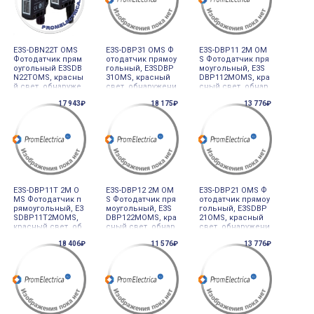
93258 Omron
зъём M12 393260
мом M12 668065 O
Omron
mron
E3S-DBN22T OMS
E3S-DBP31 OMS Ф
E3S-DBP11 2M OM
Фотодатчик прям
отодатчик прямоу
S Фотодатчик пря
оугольный E3SDB
гольный, E3SDBP
моугольный, E3S
N22TOMS, красны
31OMS, красный
DBP112MOMS, кра
й свет, обнаруже
свет, обнаружени
сный свет, обнар
ние прозрачных
е прозрачных об
ужение прозрачн
17 943₽
18 175₽
13 776₽
объектов, узкий л
ъектов, кнопкка о
ых объектов, кно
уч, многооборотн
бучения SmartTea
пкка обучения S
ый потенциомет
ch, 0-45м, PNP, НО
martTeach, 0-45м,
р, 0-07м, NPN, НО+
+НЗ, хвост с разъ
PNP, НО+НЗ, кабе
НЗ, разъём M12 3
ёмом M12 668069
ль 2м 668061 Omr
93259 Omron
Omron
on
E3S-DBP11T 2M O
E3S-DBP12 2M OM
E3S-DBP21 OMS Ф
MS Фотодатчик п
S Фотодатчик пря
отодатчик прямоу
рямоугольный, E3
моугольный, E3S
гольный, E3SDBP
SDBP11T2MOMS,
DBP122MOMS, кра
21OMS, красный
красный свет, об
сный свет, обнар
свет, обнаружени
наружение прозр
ужение прозрачн
е прозрачных об
18 406₽
11 576₽
13 776₽
ачных объектов,
ых объектов, узки
ъектов, кнопкка о
многооборотный
й луч, кнопкка об
бучения SmartTea
потенциометр, 0-
учения SmartTeac
ch, 0-45м, PNP, НО
45м, PNP, НО+НЗ,
h, 0-07м, PNP, НО+
+НЗ, разъём M12
кабель 2м 668066
НЗ, кабель 2м 668
388939 Omron
Omron
054 Omron