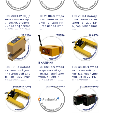
E3S-RS30E42-30 Да
E3S-VS1B4 Фотода
E3S-VS1E4 Фотода
тчик фотоэлектр
тчик цветн метки
тчик цветн метки
ический, отраже
дист 12+_2мм ,PN
дист 12+_2мм ,NP
ние от рефлектор
P, гор испол Omr
N, гор испол Omr
а, 300mm, DC, 3-wi
on
on
re, NPN, вертикал
22 423₽
7 555₽
19 087₽
ьный, 2m кабель
Omron
В НАЛИЧИИ
E3S-GS1B4 Фотоэл
E3S-GS1E4 Фотоэл
E3S-GS3B4 Фотоэл
ектрический дат
ектрический дат
ектрический дат
чик щелевой дис
чик щелевой дис
чик щелевой дис
танция 10мм, РNP,
танция 10мм, NP
танция 30 мм, PN
12-24DC Omron
N, 12-24DC Omron
P, 12-24VDC Omron
уточнить цену
уточнить цену
уточнить цену