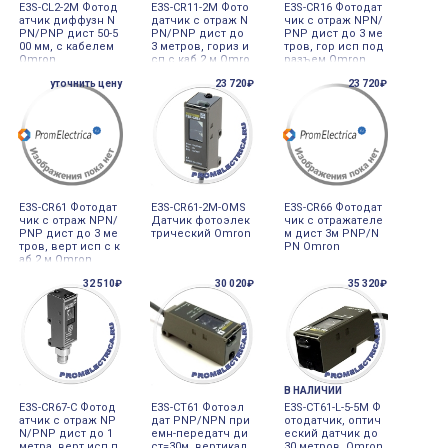
E3S-CL2-2M Фотод
E3S-CR11-2M Фото
E3S-CR16 Фотодат
атчик диффузн N
датчик с отраж N
чик с отраж NPN/
PN/PNP дист 50-5
PN/PNP дист до
PNP дист до 3 ме
00 мм, с кабелем
3 метров, гориз и
тров, гор исп под
Omron
сп с каб 2 м Omro
разъем Omron
n
уточнить цену
23 720₽
23 720₽
E3S-CR61 Фотодат
E3S-CR61-2M-OMS
E3S-CR66 Фотодат
чик с отраж NPN/
Датчик фотоэлек
чик с отражателе
PNP дист до 3 ме
трический Omron
м дист 3м PNP/N
тров, верт исп с к
PN Omron
аб 2 м Omron
32 510₽
30 020₽
35 320₽
В НАЛИЧИИ
E3S-CR67-C Фотод
E3S-CT61 Фотоэл
E3S-CT61-L-5-5M Ф
атчик с отраж NP
дат PNP/NPN при
отодатчик, оптич
N/PNP дист до 1
емн-передатч ди
еский датчик до
метра, верт исп п
ст=30м, вертикал
30 метров, Omron