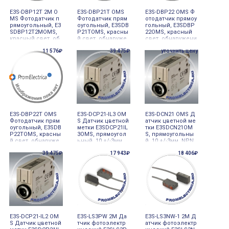
E3S-DBP12T 2M O
E3S-DBP21T OMS
E3S-DBP22 OMS Ф
MS Фотодатчик п
Фотодатчик прям
отодатчик прямоу
рямоугольный, E3
оугольный, E3SDB
гольный, E3SDBP
SDBP12T2MOMS,
P21TOMS, красны
22OMS, красный
красный свет, об
й свет, обнаруже
свет, обнаружени
наружение прозр
ние прозрачных
е прозрачных об
11 576₽
39 475₽
уточнить цену
ачных объектов,
объектов, многоо
ъектов, узкий лу
узкий луч, многоо
боротный потенц
ч, кнопкка обучен
боротный потенц
иометр, 0-45м, PN
ия SmartTeach, 0-0
иометр, 0-07м, PN
P, НО+НЗ, разъём
7м, PNP, НО+НЗ, р
P, НО+НЗ, кабель
M12 388938 Omron
азъём M12 388941
2м 668068 Omron
Omron
E3S-DBP22T OMS
E3S-DCP21-IL3 OM
E3S-DCN21 OMS Д
Фотодатчик прям
S Датчик цветной
атчик цветной ме
оугольный, E3SDB
метки E3SDCP21IL
тки E3SDCN21OM
P22TOMS, красны
3OMS, прямоугол
S, прямоугольны
й свет, обнаруже
ьный, 10 +/-3мм,
й, 10 +/-3мм, NPN,
ние прозрачных
Push-Pull, IO-Link
разъём M12 67088
39 475₽
17 943₽
18 406₽
объектов, узкий л
V11 COM3 (2304к
3 Omron
уч, многооборотн
б/с), разъём M12
ый потенциомет
670885 Omron
р, 0-07м, PNP, НО+
НЗ, разъём M12 3
88940 Omron
E3S-DCP21-IL2 OM
E3S-LS3PW 2M Да
E3S-LS3NW-1 2M Д
S Датчик цветной
тчик фотоэлектр
атчик фотоэлектр