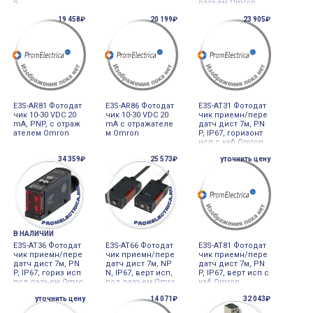
n
разъем Omron
19 458₽
20 199₽
23 905₽
E3S-AR81 Фотодат
E3S-AR86 Фотодат
E3S-AT31 Фотодат
чик 10-30 VDC 20
чик 10-30 VDC 20
чик приемн/пере
mA, PNP, с отраж
mA с отражателе
датч дист 7м, PN
ателем Omron
м Omron
P, IP67, горизонт
исп c каб Omron
34 359₽
25 573₽
уточнить цену
В НАЛИЧИИ
E3S-AT36 Фотодат
E3S-AT66 Фотодат
E3S-AT81 Фотодат
чик приемн/пере
чик приемн/пере
чик приемн/пере
датч дист 7м, PN
датч дист 7м, NP
датч дист 7м, PN
P, IP67, гориз исп
N, IP67, верт исп,
P, IP67, верт исп c
под разъем Omro
под разъем Omro
каб Omron
n
n
уточнить цену
14 071₽
32 043₽