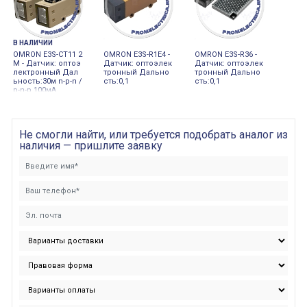
В НАЛИЧИИ
OMRON E3S-CT11 2
OMRON E3S-R1E4 -
OMRON E3S-R36 -
M - Датчик: оптоэ
Датчик: оптоэлек
Датчик: оптоэлек
лектронный Дал
тронный Дально
тронный Дально
ьность:30м n-p-n /
сть:0,1
сть:0,1
p-n-p 100мА
Не смогли найти, или требуется подобрать аналог из
наличия — пришлите заявку