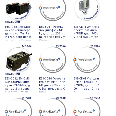
В НАЛИЧИИ
E3S-AT86 Фотодат
E3S-BD11 Фотодат
E3S-CD11-2M Фото
чик приемн/пере
чик диффузн NP
электр датчик NP
датч дист 7м, PN
N, дист до 200m
N/PNP дист 700м
P, IP67, верт исп п
m, гориз с каб 2m
м диффуз Omron
од разъем Omron
Omron
44 334₽
23 720₽
20 658₽
В НАЛИЧИИ
E3S-CD12-2M-OMS
E3S-CD16 Фотоэле
E3S-CD61 Фотодат
Фотодатчик диф
ктр датчик NPN/P
чик диффузн PN
фузн PNP/NPN, д
NP дист 700мм ди
P/NPN, дист до 7
ист до 2 м, гориз
ффуз, под раз-м O
00mm, верт Omro
с каб 2m Omron
mron
n
23 720₽
23 720₽
30 057₽