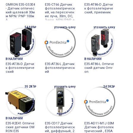
OMRON E3S-GS3E4
E3S-CT66 Датчик
E3S-AT86-D Датчи
- Датчик оптичес
фотоэлектрическ
к фотоэлеткриче
кий щелевой 30м
ий, на пересечен
ский, приемник
м NPN/ PNP 100м
ие луча, 30m, DC,
А
3-wire, NPN/PNP, в
ертикальный, M1
54 949₽
уточнить цену
уточнить цену
2 plug-in
В НАЛИЧИИ
В НАЛИЧИИ
E3S-AT36-D Датчи
E3S-AT36-L Датчик
E3S-AT86-L Оптиче
к фотоэлектриче
фотоэлектрическ
ский датчик Omr
ский
ий
on
35 287₽
уточнить цену
34 382₽
В НАЛИЧИИ
E3S-R2E41 Оптиче
E3S-CD17 Датчик
E3S-AD11-M1J 03M
ские датчики OM
фотоэлектрическ
Датчик фотоэлек
RON E3S
ий, диффузный, 2
трический , E3SA