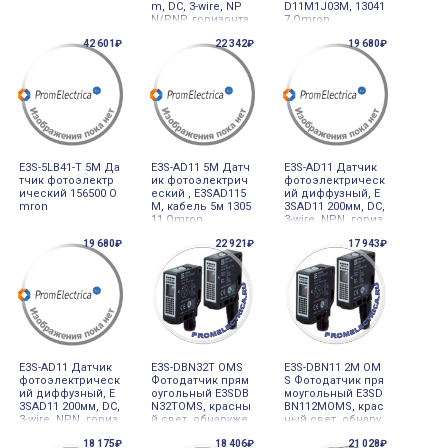
m, DC, 3-wire, NP
D11M1J03M, 13041
N/PNP, горизонта
7 Omron
льный, M12 plug-i
42 601₽
22 342₽
19 680₽
n
E3S-5LB41-T 5M Да
E3S-AD11 5M Датч
E3S-AD11 Датчик
тчик фотоэлектр
ик фотоэлектрич
фотоэлектрическ
ический 156500 O
еский , E3SAD115
ий диффузный, E
mron
M, кабель 5м 1305
3SAD11 200мм, DC,
11 Omron
3-wire, NPN, гориз
онтальный, кабел
19 680₽
22 921₽
17 943₽
ь 2м 130510 Omro
n
E3S-AD11 Датчик
E3S-DBN32T OMS
E3S-DBN11 2M OM
фотоэлектрическ
Фотодатчик прям
S Фотодатчик пря
ий диффузный, E
оугольный E3SDB
моугольный E3SD
3SAD11 200мм, DC,
N32TOMS, красны
BN112MOMS, крас
3-wire, NPN, гориз
й свет, обнаруже
ный свет, обнару
онтальный, кабел
ние прозрачных
жение прозрачн
18 175₽
18 406₽
21 028₽
ь 2м 130510 Omro
объектов, многоо
ых объектов, кно