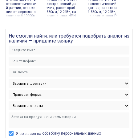
отоэлектрически
лектрический да
оэлектрический
й датчик, отраже
тчик, расст сраб
датчик, расстсра
ние от зеркала, р
530мм,12-24В=, на
б 530мм, 12-24В=,
асст сраб 10200м
свет, выход NPN
на свет, выход P
м,12-24В= Autonics
Autonics
NP Autonics
Не смогли найти, или требуется подобрать аналог из
наличия — пришлите заявку
обработку персональных данных
Я согласен на