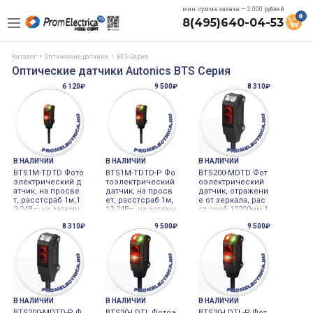
мин. сумма заказа — 2.000 рублей
0
8(495)640-04-53
Каталог
Оптические датчики
BTS Серия
Оптические датчики Autonics BTS Серия
6 120₽
9 500₽
8 310₽
В НАЛИЧИИ
В НАЛИЧИИ
В НАЛИЧИИ
BTS1M-TDTD Фото
BTS1M-TDTD-P Фо
BTS200-MDTD Фот
электрический д
тоэлектрический
оэлектрический
атчик, на просве
датчик, на просв
датчик, отражени
т, расстсраб 1м,1
ет, расстсраб 1м,
е от зеркала, рас
2-24В=, на затемн
12-24В=, на затемн
ст сраб 10200мм,1
ение, выход NPN
ение, выход PNP
2-24В= Autonics
8 310₽
9 500₽
9 500₽
Autonics
Autonics
В НАЛИЧИИ
В НАЛИЧИИ
В НАЛИЧИИ
BTS200-MDTD-P Ф
BTS30-LDTL Фотоэ
BTS30-LDTL-P Фот