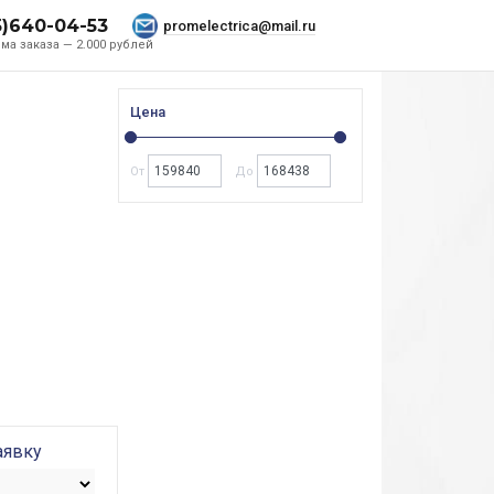
5)640-04-53
promelectrica@mail.ru
ма заказа — 2.000 рублей
Цена
От
До
аявку