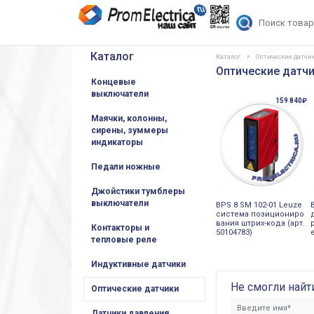
Каталог
Каталог
Оптические датчи
Оптические датчи
Концевые
выключатели
159 840₽
Маячки, колонны,
сирены, зуммеры
индикаторы
Педали ножные
Джойстики тумблеры
выключатели
BPS 8 SM 102-01 Leuze
система позициониро
вания штрих-кода (арт.
Контакторы и
50104783)
тепловые реле
Индуктивные датчики
Не смогли найт
Оптические датчики
Датчики давления