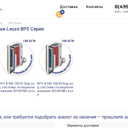
8(49
Доставка
Контакты
мин. сум
0
ки
BPS Серия
ки Leuze BPS Серия
168 437₽
168 437₽
BPS 8 SM 100-01 Бар ко
BPS 8 SM 100-03 Бар ко
д системы позициони
д системы позициони
рования 50104784 Leuz
рования 50104788 Leuz
e
e
и, или требуется подобрать аналог из наличия — пришлите з