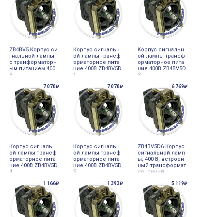
ZB4BV5 Корпус си
Корпус сигнальн
Корпус сигнальн
гнальной лампы
ой лампы трансф
ой лампы трансф
с транформаторн
орматорное пита
орматорное пита
ым питанием 400
ние 400В ZB4BV5D
ние 400В ZB4BV5D
В
1
3
7 070₽
7 070₽
6 769₽
Корпус сигнальн
Корпус сигнальн
ZB4BV5D6 Корпус
ой лампы трансф
ой лампы трансф
сигнальной ламп
орматорное пита
орматорное пита
ы, 400 В, встроен
ние 400В ZB4BV5D
ние 400В ZB4BV5D
ный трансформат
4
5
ор, синий
1 166₽
1 393₽
5 119₽