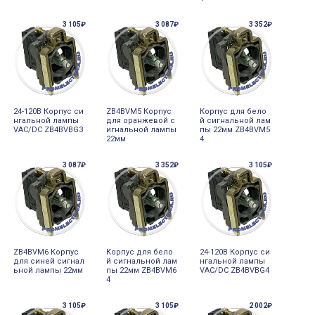
3 105₽
3 087₽
3 352₽
24-120В Корпус си
ZB4BVM5 Корпус
Корпус для бело
нгальной лампы
для оранжевой с
й сигнальной лам
VAC/DC ZB4BVBG3
игнальной лампы
пы 22мм ZB4BVM5
22мм
4
3 087₽
3 352₽
3 105₽
ZB4BVM6 Корпус
Корпус для бело
24-120В Корпус си
для синей сигнал
й сигнальной лам
нгальной лампы
ьной лампы 22мм
пы 22мм ZB4BVM6
VAC/DC ZB4BVBG4
4
3 105₽
3 105₽
2 002₽