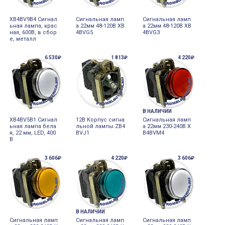
XB4BV9B4 Сигнал
Сигнальная ламп
Сигнальная ламп
ьная лампа, крас
а 22мм 48-120В XB
а 22мм 48-120В XB
ная, 600В, в сбор
4BVG5
4BVG3
е, металл
6 530₽
1 813₽
4 220₽
В НАЛИЧИИ
XB4BV5B1 Сигнал
12В Корпус сигна
Сигнальная ламп
ьная лампа бела
льной лампы ZB4
а 22мм 230-240В X
я, 22 мм, LED, 400
BVJ1
B4BVM4
В
3 606₽
4 220₽
3 606₽
В НАЛИЧИИ
Сигнальная ламп
Сигнальная ламп
Сигнальная ламп