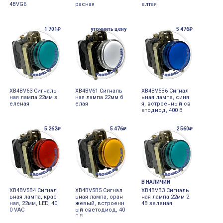
4BVG6
расная
елтая
1 701₽
уточнить цену
5 476₽
XB4BV63 Сигналь
XB4BV61 Сигналь
XB4BV5B6 Сигнал
ная лампа 22мм з
ная лампа 22мм б
ьная лампа, синя
еленая
елая
я, встроенный св
етодиод, 400 В
5 262₽
5 476₽
2 560₽
В НАЛИЧИИ
XB4BV5B4 Сигнал
XB4BV5B5 Сигнал
XB4BVB3 Сигналь
ьная лампа, крас
ьная лампа, оран
ная лампа 22мм 2
ная, 22мм, LED, 40
жевый, встроенн
4В зеленая
0 VAC
ый светодиод, 40
0 В