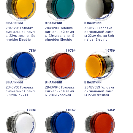
В НАЛИЧИИ
В НАЛИЧИИ
В НАЛИЧИИ
ZB4BV05 Головка
ZB4BV03 Головка
ZB4BV01 Головка
сигнальной ламп
сигнальной ламп
сигнальной ламп
ы 22мм желтая Sc
ы 22мм зеленая S
ы 22мм белая Sch
hneider Electric
chneider Electric
neider Electric
783₽
1 075₽
1 075₽
В НАЛИЧИИ
В НАЛИЧИИ
В НАЛИЧИИ
ZB4BV06 Головка
ZB4BV043 Головка
ZB4BV053 Головка
сигнальной ламп
сигнальной ламп
сигнальной ламп
ы 22мм синяя
ы 22мм красная
ы 22мм желтая
1 058₽
1 058₽
935₽