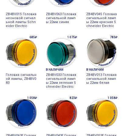
ZB4BV01S Головка
ZB4BV063 Головка
ZB4BV04S Головка
неоновой сигнал
сигнальной ламп
сигнальной ламп
ьной лампы Schn
ы 22мм синяя
ы 22мм красная S
eider Electric
chneider Electric
685₽
1 075₽
783₽
В НАЛИЧИИ
В НАЛИЧИИ
Головка сигнальн
ZB4BV033 Головка
ZB4BV013 Головка
ой лампы, ZB4BV0
сигнальной ламп
сигнальной ламп
83
ы 22мм зеленая S
ы 22мм белая
chneider Electric
1 058₽
823₽
1 058₽
ZB4BV063E Головк
ZB4BV043E Головк
ZB4BV053E Головк