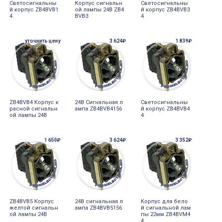
Светосигнальны
Корпус сигнальн
Светосигнальны
й корпус ZB4BVB1
ой лампы 24В ZB4
й корпус ZB4BVB3
4
BVB3
4
уточнить цену
3 624₽
1 839₽
ZB4BVB4 Корпус к
24В Сигнальная л
Светосигнальны
расной сигнальн
ампа ZB4BVB4156
й корпус ZB4BVB4
ой лампы 24В
4
1 650₽
3 624₽
3 352₽
ZB4BVB5 Корпус
24В сигнальная л
Корпус для бело
желтой сигнальн
ампа ZB4BVB5156
й сигнальной лам
ой лампы 24В
пы 22мм ZB4BVM4
4