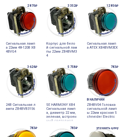
2 870₽
3 352₽
12 856₽
Сигнальная ламп
Корпус для бело
Сигнальная ламп
а 22мм 48-120В XB
й сигнальной лам
а АТЕХ XB4BVM3EX
4BVG4
пы 22мм ZB4BVM3
4
3 624₽
5 758₽
783₽
В НАЛИЧИИ
24В Сигнальная л
SE HARMONY XB4
ZB4BV04 Головка
ампа ZB4BVB3156
Сигнальная ламп
сигнальной ламп
а, диаметр 22 мм,
ы 22мм красная S
зеленая, встроен
chneider Electric
ный светодиод
783₽
783₽
уточнить цену