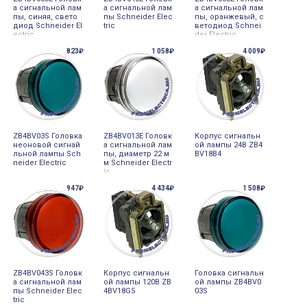
а сигнальной лам
а сигнальной лам
а сигнальной лам
пы, синяя, свето
пы Schneider Elec
пы, оранжевый, с
диод Schneider El
tric
ветодиод Schnei
ectric
der Electric
823₽
1 058₽
4 009₽
ZB4BV03S Головка
ZB4BV013E Головк
Корпус сигнальн
неоновой сигнай
а сигнальной лам
ой лампы 24В ZB4
льной лампы Sch
пы, диаметр 22 м
BV18B4
neider Electric
м Schneider Electr
ic
947₽
4 434₽
1 508₽
ZB4BV043S Головк
Корпус сигнальн
Головка сигнальн
а сигнальной лам
ой лампы 120В ZB
ой лампы ZB4BV0
пы Schneider Elec
4BV18G5
03S
tric