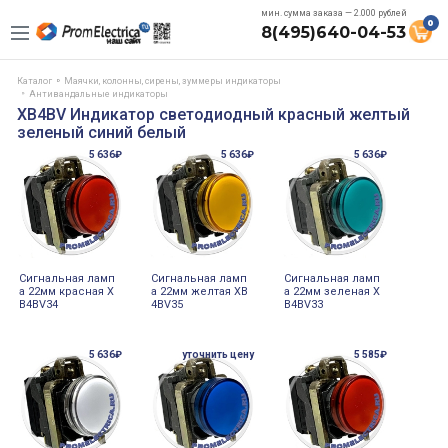
мин. сумма заказа — 2.000 рублей
0
8(495)640-04-53
Каталог
Маячки, колонны, сирены, зуммеры индикаторы
Антивандальные индикаторы
XB4BV Индикатор светодиодный красный желтый
зеленый синий белый
5 636₽
5 636₽
5 636₽
Сигнальная ламп
Сигнальная ламп
Сигнальная ламп
а 22мм красная X
а 22мм желтая XB
а 22мм зеленая X
B4BV34
4BV35
B4BV33
5 636₽
уточнить цену
5 585₽