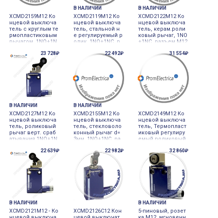
В НАЛИЧИИ
В НАЛИЧИИ
XCMD2159M12 Ко
XCMD2119M12 Ко
XCMD2122M12 Ко
нцевой выключа
нцевой выключа
нцевой выключа
тель с круглым те
тель, стальной н
тель, керам.роли
рмопластиковым
е регулируемый р
ковый рычаг, 1NO
рычагом, 1NO+1N
олик, 1NO+1NC, р
+1NC, разъем М12
C, разъем М12
азъем М12 4pin
4pin Schneider Ele
23 728₽
22 492₽
31 554₽
ctric
В НАЛИЧИИ
В НАЛИЧИИ
XCMD2127M12 Ко
XCMD2155M12 Ко
XCMD2149M12 Ко
нцевой выключа
нцевой выключа
нцевой выключа
тель, роликовый
тель, стекловоло
тель, Термопласт
рычаг верт. сраб
конный рычаг d=
иковый регулиру
атывания 1NO+1N
3мм, 1NO+1NC, ра
емый роликовый
C, разъем М12 1C
зъем М12 4pin Sc
рычаг Ø50 мм, 1N
22 639₽
22 982₽
32 860₽
O
hneider Electric
O+1NC, разъем М
12 4pin Schneider
Electric
В НАЛИЧИИ
В НАЛИЧИИ
XCMD2121M12 - Ко
XCMD2126C12 Кон
5-пиновый, розет
нцевой выключа
цевой выключат
ка М12, мгновенн