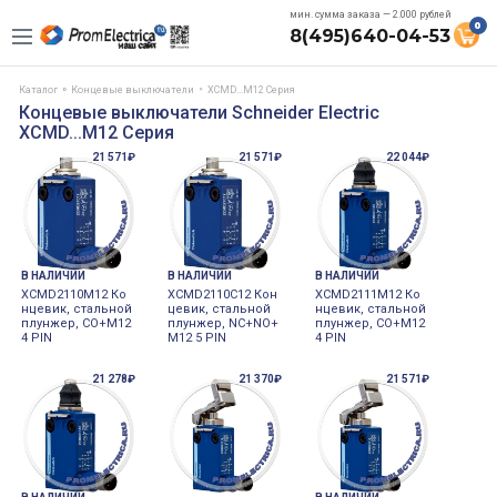
мин. сумма заказа — 2.000 рублей
0
8(495)640-04-53
Каталог
Концевые выключатели
XCMD...M12 Серия
Концевые выключатели Schneider Electric
XCMD...M12 Серия
21 571₽
21 571₽
22 044₽
В НАЛИЧИИ
В НАЛИЧИИ
В НАЛИЧИИ
XCMD2110M12 Ко
XCMD2110C12 Кон
XCMD2111M12 Ко
нцевик, стальной
цевик, стальной
нцевик, стальной
плунжер, CO+M12
плунжер, NC+NO+
плунжер, CO+M12
4 PIN
M12 5 PIN
4 PIN
21 278₽
21 370₽
21 571₽