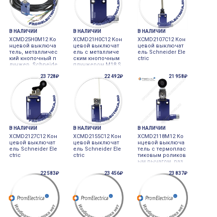
В НАЛИЧИИ
В НАЛИЧИИ
В НАЛИЧИИ
XCMD25H0M12 Ко
XCMD21H0C12 Кон
XCMD2107C12 Кон
нцевой выключа
цевой выключат
цевой выключат
тель, металличес
ель с металличе
ель Schneider Ele
кий кнопочный п
ским кнопочным
ctric
лунжер, Schneide
плунжером M18 S
r Electric
chneider Electric
23 728₽
22 492₽
21 958₽
В НАЛИЧИИ
В НАЛИЧИИ
В НАЛИЧИИ
XCMD2127C12 Кон
XCMD2155C12 Кон
XCMD2118M12 Ко
цевой выключат
цевой выключат
нцевой выключа
ель Schneider Ele
ель Schneider Ele
тель с термоплас
ctric
ctric
тиковым роликов
ым рычагом, раз
ъем М12 4PIN
22 583₽
23 456₽
23 837₽