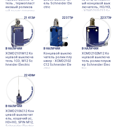
тель , термопласт
ель Schneider Ele
ый концевой вык
иковый роликов
ctric
лючатель, НО/НЗ,
ый рычаг горизан
- XCMD2101C12 Sc
тального срабаты
hneider Electric
21 413₽
22 377₽
22 377₽
вания, 1NC+1NO,
M12, 5pin Schneid
er Electric
В НАЛИЧИИ
В НАЛИЧИИ
В НАЛИЧИИ
XCMD2101M12 Ко
Концевой выклю
XCMD2102M12 Ко
нцевой выключа
чатель ролик-плу
нцевой выключа
тель 1СО, М12 Sc
нжер - XCMD2102
тель ролик-плунж
hneider Electric
C12 Schneider Ele
ер Schneider Elec
ctric
tric
22 438₽
В НАЛИЧИИ
XCMD2106C12 Кон
цевой выключат
ель, кошачий ус,
НЗ+НО, 5PIN M12,
Schneider Electric