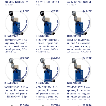
ой M16, NC+NO+M
ой M12, CO+M12 4
ой M12, NC+NO+M
12 5pin
pin
12 5pin
21 571₽
20 966₽
22 579₽
В НАЛИЧИИ
В НАЛИЧИИ
В НАЛИЧИИ
XCMD2115M12 Ко
XCMD2115C12 Кон
XCMD2116M12 Ко
нцевик, Термопл
цевик, Термопла
нцевой выключа
астиковый ролик
стиковый ролико
тель, концевик, р
овый рычаг, CO+
вый рычаг, NC+N
оликовый стальн
M12 4pin
O M12 5pin
ой рычаг, CO+M12
4pin
22 222₽
26 611₽
27 619₽
В НАЛИЧИИ
В НАЛИЧИИ
В НАЛИЧИИ
XCMD2116С12 Кон
XCMD2117M12 Ко
XCMD2117C12 Кон
цевик, Роликовы
нцевик, Роликов
цевик, Роликовы
й стальной рыча
ый рычаг с подш
й рычаг с подши
г, NC+NO+M12 5pi
ипником установ
пником установл
n
ленным в ролик,
енным в ролик, N
CO+M12 4pin
C+NO+M12 5pin
23 788₽
23 788₽
23 385₽