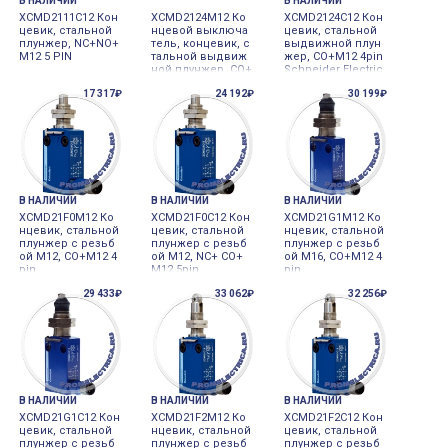
В НАЛИЧИИ
В НАЛИЧИИ
XCMD2111C12 Кон
XCMD2124M12 Ко
XCMD2124C12 Кон
цевик, стальной
нцевой выключа
цевик, стальной
плунжер, NC+NO+
тель, концевик, с
выдвижной плун
M12 5 PIN
тальной выдвиж
жер, CO+M12 4pin
ной плунжер, CO+
Schneider Electric
M12 4pin Schneid
17 317₽
24 192₽
30 199₽
er Electric
В НАЛИЧИИ
В НАЛИЧИИ
В НАЛИЧИИ
XCMD21F0M12 Ко
XCMD21F0C12 Кон
XCMD21G1M12 Ко
нцевик, стальной
цевик, стальной
нцевик, стальной
плунжер с резьб
плунжер с резьб
плунжер с резьб
ой M12, CO+M12 4
ой M12, NC+ CO+
ой M16, CO+M12 4
pin
M12 5pin
pin
29 433₽
33 062₽
32 256₽
В НАЛИЧИИ
В НАЛИЧИИ
В НАЛИЧИИ
XCMD21G1C12 Кон
XCMD21F2M12 Ко
XCMD21F2C12 Кон
цевик, стальной
нцевик, стальной
цевик, стальной
плунжер с резьб
плунжер с резьб
плунжер с резьб