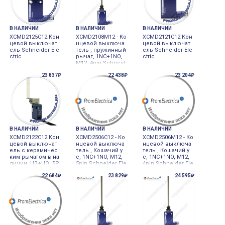
В НАЛИЧИИ
В НАЛИЧИИ
В НАЛИЧИИ
XCMD2125C12 Кон
XCMD2108M12 - Ко
XCMD2121C12 Кон
цевой выключат
нцевой выключа
цевой выключат
ель Schneider Ele
тель , пружинный
ель Schneider Ele
ctric
рычаг, 1NC+1NO,
ctric
M12, 4pin Schneid
er Electric
23 837₽
22 438₽
23 204₽
В НАЛИЧИИ
В НАЛИЧИИ
В НАЛИЧИИ
XCMD2122C12 Кон
XCMD2506C12 - Ко
XCMD2506M12 - Ко
цевой выключат
нцевой выключа
нцевой выключа
ель с керамичес
тель , Кошачий у
тель , Кошачий у
ким рычагом в на
с, 1NC+1NO, M12,
с, 1NC+1NO, M12,
личии, НЗ+НО, 5P
5pin Schneider Ele
4pin Schneider Ele
IN M12, Schneider
ctric
ctric
22 684₽
23 829₽
24 595₽
Electric