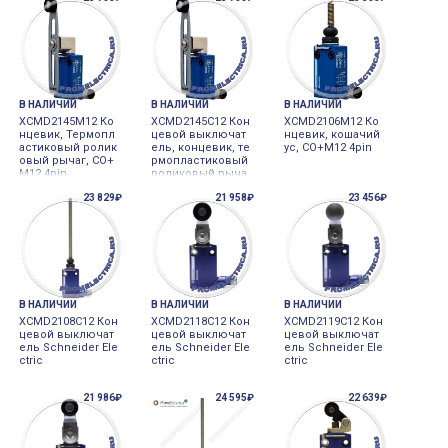
В НАЛИЧИИ
В НАЛИЧИИ
В НАЛИЧИИ
XCMD2145M12 Ко
XCMD2145C12 Кон
XCMD2106M12 Ко
нцевик, Термопл
цевой выключат
нцевик, кошачий
астиковый ролик
ель, концевик, те
ус, CO+M12 4pin
овый рычаг, CO+
рмопластиковый
M12 4pin
роликовый рыча
г, NC+NO+M12 5pi
23 829₽
21 958₽
23 456₽
n Schneider Electr
ic
В НАЛИЧИИ
В НАЛИЧИИ
В НАЛИЧИИ
XCMD2108C12 Кон
XCMD2118C12 Кон
XCMD2119C12 Кон
цевой выключат
цевой выключат
цевой выключат
ель Schneider Ele
ель Schneider Ele
ель Schneider Ele
ctric
ctric
ctric
21 986₽
24 595₽
22 639₽