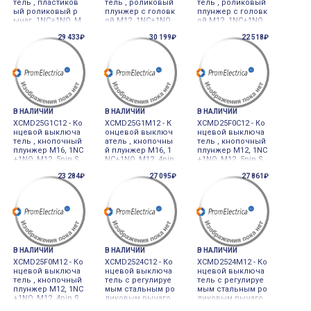
тель , пластиков
тель , роликовый
тель , роликовый
ый роликовый р
плунжер с головк
плунжер с головк
ычаг, 1NC+1NO, M
ой М12, 1NC+1NO,
ой М12, 1NC+1NO,
12, 4pin Schneider
M12, 5pin Schneid
M12, 4pin Schneid
29 433₽
30 199₽
22 518₽
Electric
er Electric
er Electric
В НАЛИЧИИ
В НАЛИЧИИ
В НАЛИЧИИ
XCMD25G1C12 - Ко
XCMD25G1M12 - К
XCMD25F0C12 - Ко
нцевой выключа
онцевой выключ
нцевой выключа
тель , кнопочный
атель , кнопочны
тель , кнопочный
плунжер М16, 1NC
й плунжер М16, 1
плунжер М12, 1NC
+1NO, M12, 5pin S
NC+1NO, M12, 4pin
+1NO, M12, 5pin S
chneider Electric
Schneider Electric
chneider Electric
23 284₽
27 095₽
27 861₽
В НАЛИЧИИ
В НАЛИЧИИ
В НАЛИЧИИ
XCMD25F0M12 - Ко
XCMD2524C12 - Ко
XCMD2524M12 - Ко
нцевой выключа
нцевой выключа
нцевой выключа
тель , кнопочный
тель с регулируе
тель с регулируе
плунжер М12, 1NC
мым стальным ро
мым стальным ро
+1NO, M12, 4pin S
ликовым рычаго
ликовым рычаго
chneider Electric
м, 1NC+1NO, M12,
м, 1NC+1NO, M12,