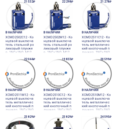
21 532₽
22 298₽
21 278₽
5pin Schneider Ele
4pin Schneider Ele
ctric
ctric
В НАЛИЧИИ
В НАЛИЧИИ
В НАЛИЧИИ
XCMD2502C12 - Ко
XCMD2502M12 - Ко
XCMD2511C12 - Ко
нцевой выключа
нцевой выключа
нцевой выключа
тель стальной ро
тель стальной ро
тель металличес
ликовый плунже
ликовый плунже
кий кнопочный п
р, 1NC+1NO, M12,
р, 1NC+1NO, M12,
лунжер, 1NC+1NO,
5pin Schneider Ele
4pin Schneider Ele
M12, 5pin Schneid
22 044₽
19 833₽
20 599₽
ctric
ctric
er Electric
В НАЛИЧИИ
В НАЛИЧИИ
В НАЛИЧИИ
XCMD2511M12 - Ко
XCMD2510C12 - Ко
XCMD2510M12 - Ко
нцевой выключа
нцевой выключа
нцевой выключа
тель металличес
тель металличес
тель металличес
кий кнопочный п
кий кнопочный п
кий кнопочный п
лунжер, 1NC+1NO,
лунжер, 1NC+1NO,
лунжер, 1NC+1NO,
M12, 4pin Schneid
M12, 5pin Schneid
M12, 4pin Schneid
23 829₽
23 829₽
24 595₽
er Electric
er Electric
er Electric