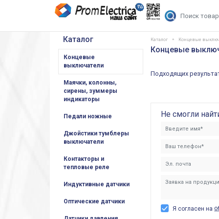
Каталог
Каталог
Концевые выклю
Концевые выключа
Концевые
выключатели
Подходящих результат
Маячки, колонны,
сирены, зуммеры
индикаторы
Не смогли найт
Педали ножные
Джойстики тумблеры
выключатели
Контакторы и
тепловые реле
Индуктивные датчики
Оптические датчики
о
Я согласен на
Датчики давления