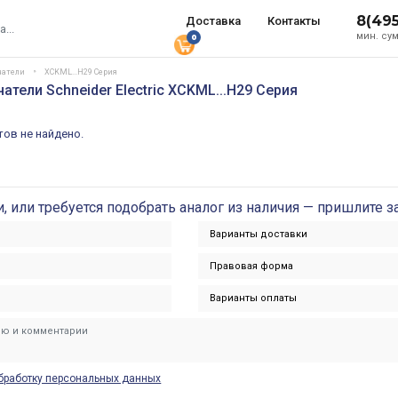
8(49
Доставка
Контакты
мин. сум
0
чатели
XCKML...H29 Серия
тели Schneider Electric XCKML...H29 Серия
ов не найдено.
и, или требуется подобрать аналог из наличия — пришлите з
бработку персональных данных