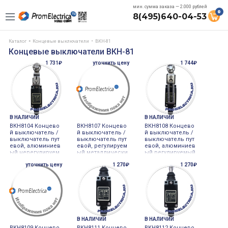
мин. сумма заказа — 2.000 рублей
0
8(495)640-04-53
Каталог
Концевые выключатели
ВКН-81
Концевые выключатели ВКН-81
1 731₽
уточнить цену
1 744₽
В НАЛИЧИИ
В НАЛИЧИИ
ВКН8104 Концево
ВКН8107 Концево
ВКН8108 Концево
й выключатель /
й выключатель /
й выключатель /
выключатель пут
выключатель пут
выключатель пут
евой, алюминиев
евой, регулируем
евой, алюминиев
ый нерегулируем
ый металлически
ый регулируемый
ый ролик
й рычаг
ролик
уточнить цену
1 270₽
1 270₽
В НАЛИЧИИ
В НАЛИЧИИ
ВКН8109 Концево
ВКН8111 Концево
ВКН8112 Концево