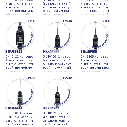
й выключатель /
й выключатель /
й выключатель /
выключатель пут
выключатель пут
выключатель пут
евой, регулируем
евой, нажимной
евой, продольны
ый резиновый ро
металлический п
й металлический
лик 50 мм
лунжер
роликовый плун
1 270₽
1 270₽
1 270₽
жер
В НАЛИЧИИ
В НАЛИЧИИ
В НАЛИЧИИ
ВКН8122 Концево
ВКН8166 Концево
ВКН8168 Концево
й выключатель /
й выключатель /
й выключатель /
выключатель пут
выключатель пут
выключатель пут
евой, прямой мет
евой, пружинный
евой, алюминиев
аллический роли
рычаг с пластико
ый пружинный р
ковый плунжер
вой насадкой
ычаг ВКН-8168
1 497₽
1 270₽
В НАЛИЧИИ
В НАЛИЧИИ
ВКН9101 Концево
ВКН8169 Концево
й выключатель /
й выключатель /
выключатель пут
выключатель пут
евой, алюминиев
евой, "кошачий у