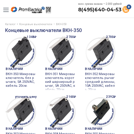
мин. сумма заказа — 2.000 рублей
0
8(495)640-04-53
Каталог
Концевые выключатели
ВКН-350
Концевые выключатели ВКН-350
1 348₽
2 700₽
2 700₽
В НАЛИЧИИ
В НАЛИЧИИ
В НАЛИЧИИ
ВКН-350 Микровы
ВКН-351 Микровы
ВКН-352 Микровы
ключатель без р
ключатель корот
ключатель рычаг
ычага, 5А 250VAC,
кий шарнирный р
средний длинны,
кабель 20см.
ычаг, 5А 250VAC, к
10А 250VAC, кабел
абель 20см.
ь 20см.
уточнить цену
2 160₽
2 392₽
В НАЛИЧИИ
В НАЛИЧИИ
В НАЛИЧИИ
ВКН-353 Микровы
ВКН-358 Микровы
ВКН-355 Микровы