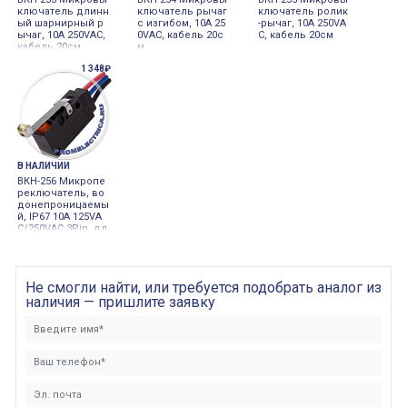
ключатель длинн
ключатель рычаг
ключатель ролик
ый шарнирный р
с изгибом, 10А 25
-рычаг, 10А 250VA
ычаг, 10А 250VAC,
0VAC, кабель 20с
C, кабель 20см
кабель 20см.
м.
1 348₽
В НАЛИЧИИ
ВКН-256 Микропе
реключатель, во
донепроницаемы
й, IP67 10A 125VA
C/250VAC 3Pin, дл
инный роликовы
й рычаг, кабель 2
0см
Не смогли найти, или требуется подобрать аналог из
наличия — пришлите заявку