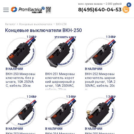
мин. сумма заказа — 2.000 рублей
0
8(495)640-04-53
Каталог
Концевые выключатели
ВКН-250
Концевые выключатели ВКН-250
1 348₽
уточнить цену
1 348₽
В НАЛИЧИИ
В НАЛИЧИИ
ВКН-250 Микровы
ВКН-251 Микровы
ВКН-252 Микровы
ключатель без р
ключатель корот
ключатель шарни
ычага, 10А 250VA
кий шарнирный р
рный рычаг, 10А 2
C, кабель 20см.
ычаг, 10А 250VAC,
50VAC, кабель 20с
кабель 20см
м
1 348₽
1 348₽
1 348₽
В НАЛИЧИИ
В НАЛИЧИИ
В НАЛИЧИИ
ВКН-253 Микровы
ВКН-254 Микровы
ВКН-255 Микровы