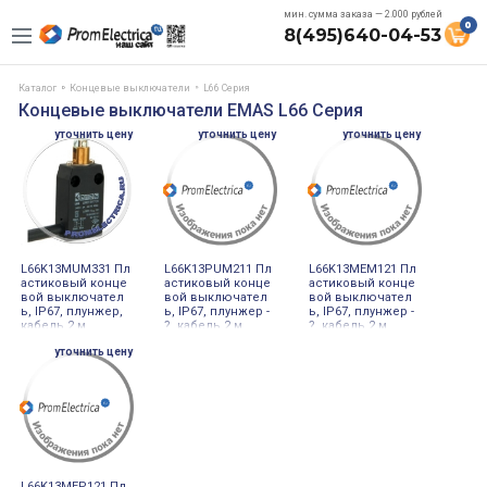
мин. сумма заказа — 2.000 рублей
0
8(495)640-04-53
Каталог
Концевые выключатели
L66 Серия
Концевые выключатели EMAS L66 Серия
уточнить цену
уточнить цену
уточнить цену
L66K13MUM331 Пл
L66K13PUM211 Пл
L66K13MEM121 Пл
астиковый конце
астиковый конце
астиковый конце
вой выключател
вой выключател
вой выключател
ь, IP67, плунжер,
ь, IP67, плунжер -
ь, IP67, плунжер -
кабель 2 м
?, кабель 2 м
?, кабель 2 м
уточнить цену
L66K13MEP121 Пл