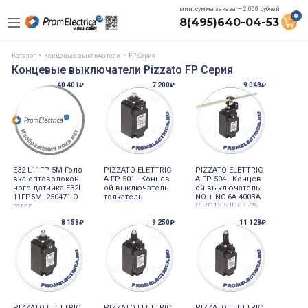
мин. сумма заказа — 2.000 рублей
0
8(495)640-04-53
Каталог
Концевые выключатели
FP Серия
Концевые выключатели Pizzato FP Серия
40 401₽
7 200₽
9 048₽
E32-L11FP 5M Голо
PIZZATO ELETTRIC
PIZZATO ELETTRIC
вка оптоволокон
A FP 501 - Концев
A FP 504 - Концев
ного датчика E32L
ой выключатель
ой выключатель
11FP5M, 250471 O
толкатель
NO + NC 6А 400ВA
mron
C PG13,5 IP67 -25
8 158₽
9 250₽
11 128₽
PIZZATO ELETTRIC
PIZZATO ELETTRIC
PIZZATO ELETTRIC