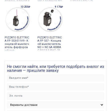
ержень длиной R
чаг с роликом NO
C PG13,5 IP67 -25
19-116мм
+ NC
13 250₽
9 176₽
PIZZATO ELETTRIC
PIZZATO ELETTRIC
A FP 553-E11V9 - К
A FP 557 - Концев
онцевой выключ
ой выключатель
атель фарфоров
NO + NC 6А 400ВA
ый вал
C PG13,5 IP67 -25
Не смогли найти, или требуется подобрать аналог из
наличия — пришлите заявку