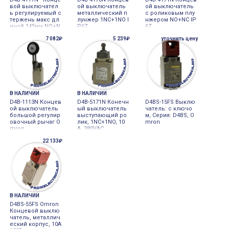
вой выключател
ой выключатель
ой выключатель
ь регулируемый с
металлический п
с роликовым плу
тержень макс дл
лунжер 1NC+1NO I
нжером NO+NC IP
иной 145мм NO+N
P67
67
C IP67
7 082₽
5 239₽
уточнить цену
В НАЛИЧИИ
В НАЛИЧИИ
D4B-1113N Концев
D4B-5171N Конечн
D4BS-15FS Выклю
ой выключатель
ый выключатель
чатель: с ключо
большой регулир
выступающий ро
м, Серия: D4BS, O
овочный рычаг O
лик, 1NC+1NO, 10
mron
mron
A, 380VAC
22 133₽
В НАЛИЧИИ
D4BS-55FS Omron
Концевой выклю
чатель, металлич
еский корпус, 10A