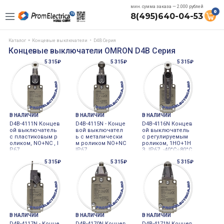
мин. сумма заказа — 2.000 рублей
0
8(495)640-04-53
Каталог
Концевые выключатели
D4B Серия
Концевые выключатели OMRON D4B Серия
5 315₽
5 315₽
5 315₽
В НАЛИЧИИ
В НАЛИЧИИ
В НАЛИЧИИ
D4B-4111N Концев
D4B-4115N - Конце
D4B-4116N Концев
ой выключатель
вой выключател
ой выключатель
c пластиковым р
ь с металически
c регулируемым
оликом, NO+NC , I
м роликом NO+NC
роликом, 1НО+1Н
P67
IP67
З, IP67, -40°C÷80°C
5 315₽
5 315₽
5 315₽
В НАЛИЧИИ
В НАЛИЧИИ
В НАЛИЧИИ
D4B-4117N - Конце
D4B-4170N Концев
D4B-4171N Концев