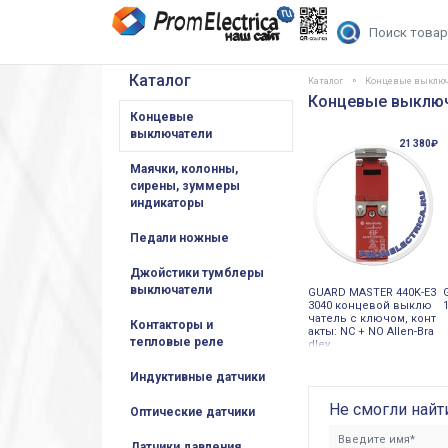
Каталог
Каталог
Концевые выклю
Концевые выключа
Концевые
выключатели
21 380₽
Маячки, колонны,
сирены, зуммеры
индикаторы
Педали ножные
Джойстики тумблеры
выключатели
GUARD MASTER 440K-E3
3040 концевой выклю
чатель с ключом, конт
Контакторы и
акты: NC + NO Allen-Bra
тепловые реле
dley
Индуктивные датчики
Не смогли найт
Оптические датчики
Датчики давления