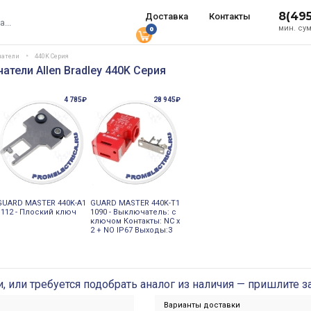
8(49
Доставка
Контакты
мин. сум
0
чатели
440K Серия
тели Allen Bradley 440K Серия
4 785₽
28 945₽
GUARD MASTER 440K-A1
GUARD MASTER 440K-T1
1112 - Плоский ключ
1090 - Выключатель: с
ключом Контакты: NC x
2 + NO IP67 Выходы:3
и, или требуется подобрать аналог из наличия — пришлите з