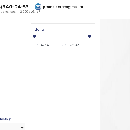
5)640-04-53
promelectrica@mail.ru
ма заказа — 2.000 рублей
Цена
От
До
аявку