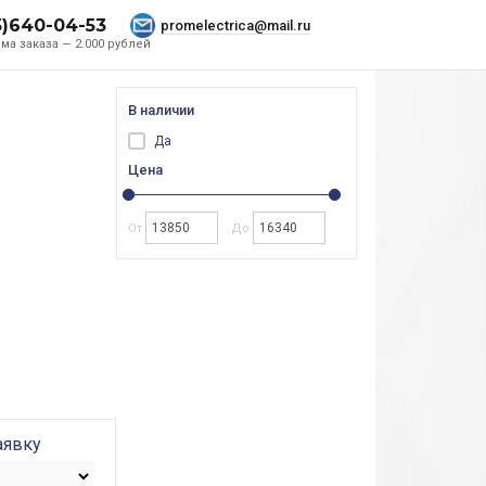
5)640-04-53
promelectrica@mail.ru
ма заказа — 2.000 рублей
В наличии
Да
Цена
От
До
аявку