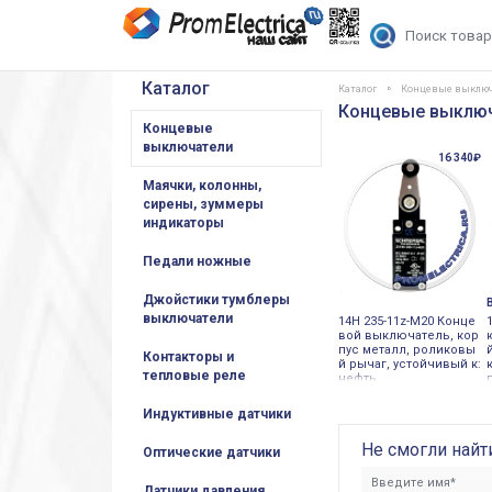
Каталог
Каталог
Концевые выклю
Концевые выключ
Концевые
выключатели
16 340₽
Маячки, колонны,
сирены, зуммеры
индикаторы
Педали ножные
Джойстики тумблеры
выключатели
14H 235-11z-M20 Конце
вой выключатель, кор
пус металл, роликовы
Контакторы и
й рычаг, устойчивый к:
тепловые реле
нефть
Индуктивные датчики
Не смогли найт
Оптические датчики
Датчики давления