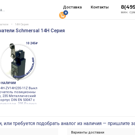
8(49
Доставка
Контакты
мин. сум
0
чатели
14H Серия
атели Schmersal 14H Серия
10 245₽
В НАЛИЧИИ
14H-ZV14H235-11Z Выкл
ючатель позиционны
й, 235 Металлический
корпус DIN EN 50047 с
приводом, 235 Ролико
вый рычаг 14H Schmer
sal
и, или требуется подобрать аналог из наличия — пришлите з