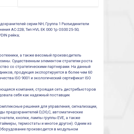
функций/режимов
едохранителей серии NH; Группа 1 Разъединители
ния AC-22B; Тип HVL EK 000 1p OS00 25-50;
/DIN рейка;
тротехники, а также весомый производитель
резины. Существенным элементом стратегии роста
ество со стратегическими партнерами. На данный
ников, продукция экспортируется в более чем 60
чества ISO 9001 и экологический сертификат ISO
ивающаяся компания, строящая сеть дистрибьюторов
ендовала себя как надежный поставщик
омплексные решения для управления, сигнализации,
иды предохранителей D,D0,C, автоматические
атели, кнопки, лампы группы EVE, а также
таймеры, термостаты и многое другое). Одним из
 Оборудование производится в модульном