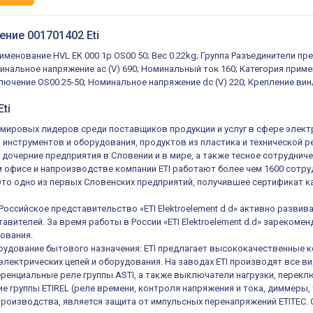
ение 001701402 Eti
именование HVL EK 000 1p OS00 50; Вес 0.22kg; Группа Разъединители пр
нальное напряжение ac (V) 690; Номинальный ток 160; Категория примене
ючение OS00 25-50; Номинальное напряжение dc (V) 220; Крепление вин
ti
из мировых лидеров среди поставщиков продукции и услуг в сфере элек
, инструментов и оборудования, продуктов из пластика и технической 
 дочерние предприятия в Словении и в мире, а также тесное сотруднич
 офисе и напроизводстве компании ETI работают более чем 1600 сотруд
 Это одно из первых Словенских предприятий, получившее сертификат ка
 Российское представительство «ETI Elektroelement d.d» активно разв
авителей. За время работы в России «ETI Elektroelement d.d» зареком
ования.
удование бытового назначения: ETI предлагает высококачественные к
электрических цепей и оборудования. На заводах ETI производят все в
енциальные реле группы ASTI, а также выключатели нагрузки, переключ
е группы ETIREL (реле времени, контроля напряжения и тока, диммеры, 
роизводства, является защита от импульсных перенапряжений ETITEC.