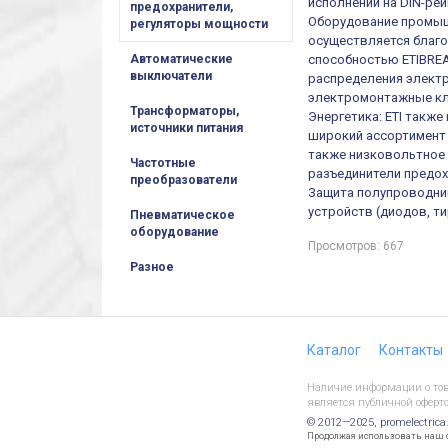
исполнении на DIN-рей
предохранители,
Оборудование промыш
регуляторы мощности
осуществляется благ
способностью ETIBREA
Автоматические
выключатели
распределения электр
электромонтажные кл
Трансформаторы,
Энергетика: ETI такж
источники питания
широкий ассортимент 
также низковольтное 
Частотные
разъединители предох
преобразователи
Защита полупроводни
устройств (диодов, т
Пневматическое
оборудование
Просмотров: 667
Разное
Каталог
Контакты
Наличие информации о това
является публичной оферто
© 2012—2025, promelectrica
Продолжая использовать наш са