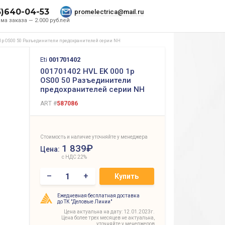
5)640-04-53
promelectrica@mail.ru
ма заказа — 2.000 рублей
 1p OS00 50 Разъединители предохранителей серии NH
Eti
001701402
001701402 HVL EK 000 1p
OS00 50 Разъединители
предохранителей серии NH
ART #
587086
Стоимость и наличие уточняйте у менеджера
1 839₽
Цена:
с НДС 22%
–
+
Купить
Ежедневная бесплатная доставка
до ТК "Деловые Линии"
Цена актуальна на дату: 12.01.2023г.
Цена более трех месяцев не актуальна,
уточняйте у менеджеров