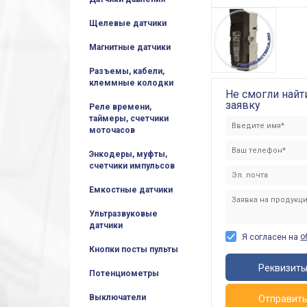
Щелевые датчики
Магнитные датчики
Разъемы, кабели,
клеммные колодки
Не смогли найт
заявку
Реле времени,
таймеры, счетчики
моточасов
Энкодеры, муфты,
счетчики импульсов
Емкостные датчики
Ультразвуковые
датчики
о
Я согласен на
Кнопки посты пульты
Реквизит
Потенциометры
Выключатели
Отправит