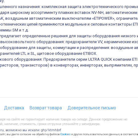
ку.
ленного назначения: комплексная защита электротехнического промы
одаря широкому ассортименту плавких вставок NV-NH, автоматическ
K, воздушным автоматическим выключателям «ETIPOWER», ограничител
отехнических цепей применяются модульные и силовые контакторы ETIC
еммы SM и т.д.
е предлагает определенные решения для защиты оборудования низкого 
высоковольтного оборудования: предохранители VV, керамические из
оборудование для защиты, коммутации и распределения: воздушные а
ранителей LTL и SL, щитовое оборудование ETIBOX.
кового оборудования: Предохранители серии ULTRA QUICK компании ET
иристоров, транзисторов) в конверторах, инверторах, выпрямителях, п
Доставка
Возврат товара
Доверительное письмо
ре на сайте не гарантирует наличие товара на складе. Данное предложение не
й, наличие, стоимость, сроки отгрузки уточняйте у менеджера.
.ru, возможно вы искали: ghjv'ktrnhbrf
йт, вы даете согласие на обработку файлов
Cookies
и других пользовательских данных, в соответст