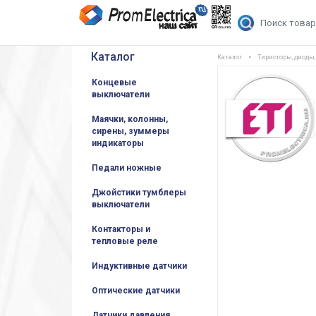
Каталог
Каталог
Тиристоры, диоды
Концевые
выключатели
Маячки, колонны,
сирены, зуммеры
индикаторы
Педали ножные
Джойстики тумблеры
выключатели
Контакторы и
тепловые реле
Индуктивные датчики
Оптические датчики
Датчики давления