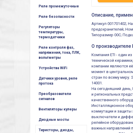
Реле промежуточные
Описание, примен
Реле безопасности
Артикул 001701402; На
Регуляторы
предохранителей; Номи
температуры,
Типоразмер 00C; Подкл
термодатчики
О производителе E
Реле контроля фаз,
напряжения, тока, ПЛК,
Компания ETI - один 
вольтметры
технической керамики
компании являются её
Устройства WiFi
момент в центральном
стран по всему миру.
Датчики уровня, реле
14001.
протока
На сегодняшний день,
Преобразователи
и региональных предст
сигналов
качественного оборуд
Инсталляционное обор
Вентиляторы кулеры
коммутации и защиты 
выключатели и диффер
Диодные мосты
релейное оборудовани
важных направлений п
Тиристоры, диоды,