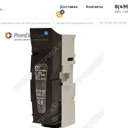
8(49
Доставка
Контакты
мин. сум
0
, предохранители, регуляторы мощности
Держатели предохранителей
001701402 HVL EK 000