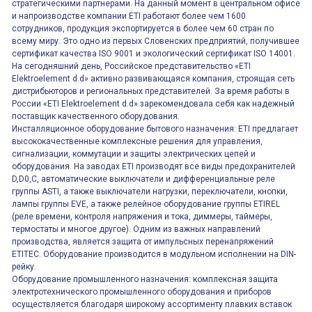
стратегическими партнерами. На данный момент в центральном офисе
и напроизводстве компании ETI работают более чем 1600
сотрудников, продукция экспортируется в более чем 60 стран по
всему миру. Это одно из первых Словенских предприятий, получившее
сертификат качества ISO 9001 и экологический сертификат ISO 14001.
На сегодняшний день, Российское представительство «ETI
Elektroelement d.d» активно развивающаяся компания, строящая сеть
дистрибьюторов и региональных представителей. За время работы в
России «ETI Elektroelement d.d» зарекомендовала себя как надежный
поставщик качественного оборудования.
Инсталляционное оборудование бытового назначения: ETI предлагает
высококачественные комплексные решения для управления,
сигнализации, коммутации и защиты электрических цепей и
оборудования. На заводах ETI производят все виды предохранителей
D,D0,C, автоматические выключатели и дифференциальные реле
группы ASTI, а также выключатели нагрузки, переключатели, кнопки,
лампы группы EVE, а также релейное оборудование группы ETIREL
(реле времени, контроля напряжения и тока, диммеры, таймеры,
термостаты и многое другое). Одним из важных направлений
производства, является защита от импульсных перенапряжений
ETITEC. Оборудование производится в модульном исполнении на DIN-
рейку.
Оборудование промышленного назначения: комплексная защита
электротехнического промышленного оборудования и приборов
осуществляется благодаря широкому ассортименту плавких вставок