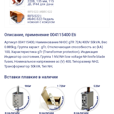
220В, 135 мм, 115
дБ, IP44 для дачи
производства 220
Вольт звук ситены
IBFS-522 | ИБФС-522
"пожарная
IBFS-522 |
тревога"
ИБФС-522 Педаль
ножная с кожухом
двойная,
контактная группа
XVR13M05L
2х(1НО+1НЗ)
XVR13M05L
Описание, применение 004115400 Eti
15Ампер 250В
Маячок
вращающийся
Артикул 004115400; Наименование NH3C gTR 72A/400V 50kVA; Вес
оранжевый
230VAC 130мм
0.885kg; Группа характ. gTr; Отключающая способность ac (kA)
ВКН8108
100; Характеристика gTr (Transformer protection); Индикация
ВКН8108
Концевой
Индикатор состояния; Группа 1 NV/NH low voltage NH knife blade
выключатель /
выключатель
fuses; Номинальное напряжение ac (V) 400; Типоразмер NH2;
путевой,
800202300000С | 80 02 0 230 0000 С
Трансформатор 50kVA; Тип NH;
алюминиевый
800202300000С
регулируемый
многофункциональные
ролик
реле времени
Вставки плавкие в наличии
0.1cек.-10 дней, 10
функций/режимов
986₽
1 720₽
520₽
В НАЛИЧИИ
В НАЛИЧИИ
В НАЛИЧИИ