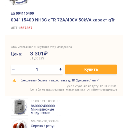
Eti
004115400
004115400 NH3C gTR 72A/400V 50kVA характ gTr
ART #
587367
Стоимость и наличие уточняйте у менеджера
3 301₽
Цена:
с НДС 22%
–
+
Купить
Ежедневная бесплатная доставка до ТК "Деловые Линии"
Цена актуальна на дату: 12.01.2023г.
Цена более трех месяцев не актуальна,
уточняйте у менеджеров
86.00.0.240.0000 | 860002400000
860002400000
Миниатюрные
модульные
таймеры Finder, 12-
240 Вольт AC/DC
MS-390-220 / ССП-390 220В
Finder
Сирена / ревун
86.00.0.240.0000