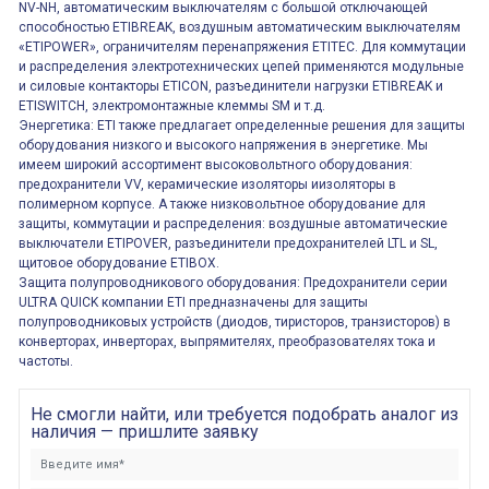
NV-NH, автоматическим выключателям с большой отключающей
способностью ETIBREAK, воздушным автоматическим выключателям
«ETIPOWER», ограничителям перенапряжения ETITEC. Для коммутации
и распределения электротехнических цепей применяются модульные
и силовые контакторы ETICON, разъединители нагрузки ETIBREAK и
ETISWITCH, электромонтажные клеммы SM и т.д.
Энергетика: ETI также предлагает определенные решения для защиты
оборудования низкого и высокого напряжения в энергетике. Мы
имеем широкий ассортимент высоковольтного оборудования:
предохранители VV, керамические изоляторы иизоляторы в
полимерном корпусе. А также низковольтное оборудование для
защиты, коммутации и распределения: воздушные автоматические
выключатели ETIPOVER, разъединители предохранителей LTL и SL,
щитовое оборудование ETIBOX.
Защита полупроводникового оборудования: Предохранители серии
ULTRA QUICK компании ETI предназначены для защиты
полупроводниковых устройств (диодов, тиристоров, транзисторов) в
конверторах, инверторах, выпрямителях, преобразователях тока и
частоты.
Не смогли найти, или требуется подобрать аналог из
наличия — пришлите заявку