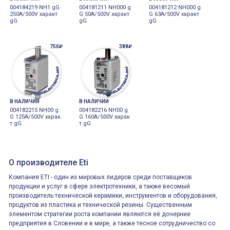
004184219 NH1 gG
004181211 NH000 g
004181212 NH000 g
250A/500V характ
G 50A/500V характ
G 63A/500V характ
gG
gG
gG
750₽
388₽
В НАЛИЧИИ
В НАЛИЧИИ
004182215 NH00 g
004182216 NH00 g
G 125A/500V харак
G 160A/500V харак
т gG
т gG
О производителе Eti
Компания ETI - один из мировых лидеров среди поставщиков
продукции и услуг в сфере электротехники, а также весомый
производитель технической керамики, инструментов и оборудования,
продуктов из пластика и технической резины. Существенным
элементом стратегии роста компании являются её дочерние
предприятия в Словении и в мире, а также тесное сотрудничество со