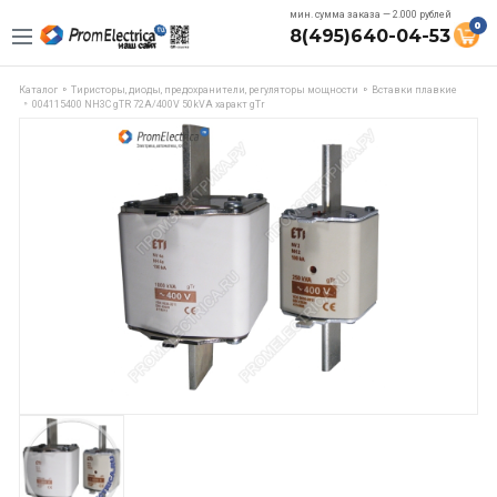
мин. сумма заказа — 2.000 рублей
0
8(495)640-04-53
Каталог
Тиристоры, диоды, предохранители, регуляторы мощности
Вставки плавкие
004115400 NH3C gTR 72A/400V 50kVA характ gTr