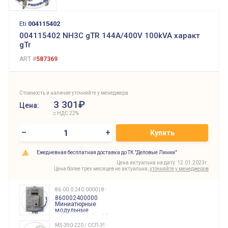
Eti
004115402
004115402 NH3C gTR 144A/400V 100kVA характ
gTr
ART #
587369
Стоимость и наличие уточняйте у менеджера
3 301₽
Цена:
с НДС 22%
–
+
Купить
Ежедневная бесплатная доставка до ТК "Деловые Линии"
Цена актуальна на дату: 12.01.2023г.
Цена более трех месяцев не актуальна,
уточняйте у менеджеров
86.00.0.240.0000 | 860002400000
860002400000
Миниатюрные
модульные
таймеры Finder, 12-
240 Вольт AC/DC
MS-390-220 / ССП-390 220В