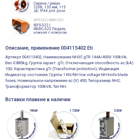
Finder
Сирена / ревун
86.00.0.240.0000
220В, 135 мм, 115
дБ, IP44 для дачи
производства 220
Вольт звук ситены
IBFS-522 | ИБФС-522
"пожарная
IBFS-522 |
тревога"
ИБФС-522 Педаль
ножная с кожухом
двойная,
контактная группа
XVR13M05L
2х(1НО+1НЗ)
XVR13M05L
Описание, применение 004115402 Eti
15Ампер 250В
Маячок
вращающийся
Артикул 004115402; Наименование NH3C gTR 144A/400V 100kVA;
оранжевый
230VAC 130мм
Вес 0.885kg; Группа характ. gTr; Отключающая способность ac (kA)
ВКН8108
100; Характеристика gTr (Transformer protection); Индикация
ВКН8108
Концевой
Индикатор состояния; Группа 1 NV/NH low voltage NH knife blade
выключатель /
выключатель
fuses; Номинальное напряжение ac (V) 400; Типоразмер NH2;
путевой,
800202300000С | 80 02 0 230 0000 С
Трансформатор 100kVA; Тип NH;
алюминиевый
800202300000С
регулируемый
многофункциональные
ролик
реле времени
Вставки плавкие в наличии
0.1cек.-10 дней, 10
функций/режимов
986₽
1 720₽
520₽