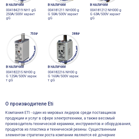
В НАЛИЧИИ
В НАЛИЧИИ
В НАЛИЧИИ
004184219 NH1 gG
004181211 NH000 g
004181212 NH000 g
250A/500V характ
G 50A/500V характ
G 63A/500V характ
gG
gG
gG
750₽
388₽
В НАЛИЧИИ
В НАЛИЧИИ
004182215 NH00 g
004182216 NH00 g
G 125A/500V харак
G 160A/500V харак
т gG
т gG
О производителе Eti
Компания ETI - один из мировых лидеров среди поставщиков
продукции и услуг в сфере электротехники, а также весомый
производитель технической керамики, инструментов и оборудования,
продуктов из пластика и технической резины. Существенным
элементом стратегии роста компании являются её дочерние