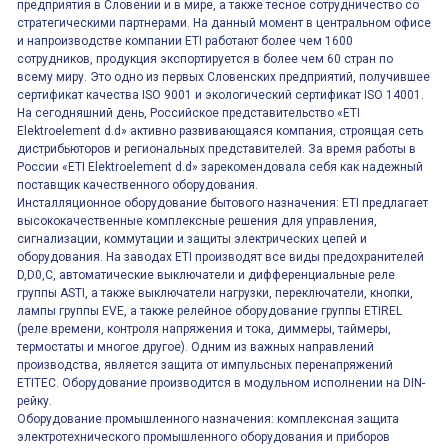
предприятия в Словении и в мире, а также тесное сотрудничество со
стратегическими партнерами. На данный момент в центральном офисе
и напроизводстве компании ETI работают более чем 1600
сотрудников, продукция экспортируется в более чем 60 стран по
всему миру. Это одно из первых Словенских предприятий, получившее
сертификат качества ISO 9001 и экологический сертификат ISO 14001.
На сегодняшний день, Российское представительство «ETI
Elektroelement d.d» активно развивающаяся компания, строящая сеть
дистрибьюторов и региональных представителей. За время работы в
России «ETI Elektroelement d.d» зарекомендовала себя как надежный
поставщик качественного оборудования.
Инсталляционное оборудование бытового назначения: ETI предлагает
высококачественные комплексные решения для управления,
сигнализации, коммутации и защиты электрических цепей и
оборудования. На заводах ETI производят все виды предохранителей
D,D0,C, автоматические выключатели и дифференциальные реле
группы ASTI, а также выключатели нагрузки, переключатели, кнопки,
лампы группы EVE, а также релейное оборудование группы ETIREL
(реле времени, контроля напряжения и тока, диммеры, таймеры,
термостаты и многое другое). Одним из важных направлений
производства, является защита от импульсных перенапряжений
ETITEC. Оборудование производится в модульном исполнении на DIN-
рейку.
Оборудование промышленного назначения: комплексная защита
электротехнического промышленного оборудования и приборов