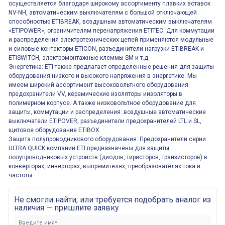
осуществляется благодаря широкому ассортименту плавких вставок
NV-NH, автоматическим выключателям с большой отключающей
способностью ETIBREAK, воздушным автоматическим выключателям
«ETIPOWER», ограничителям перенапряжения ETITEC. Для коммутации
и распределения электротехнических цепей применяются модульные
и силовые контакторы ETICON, разъединители нагрузки ETIBREAK и
ETISWITCH, электромонтажные клеммы SM и т.д.
Энергетика: ETI также предлагает определенные решения для защиты
оборудования низкого и высокого напряжения в энергетике. Мы
имеем широкий ассортимент высоковольтного оборудования:
предохранители VV, керамические изоляторы иизоляторы в
полимерном корпусе. А также низковольтное оборудование для
защиты, коммутации и распределения: воздушные автоматические
выключатели ETIPOVER, разъединители предохранителей LTL и SL,
щитовое оборудование ETIBOX.
Защита полупроводникового оборудования: Предохранители серии
ULTRA QUICK компании ETI предназначены для защиты
полупроводниковых устройств (диодов, тиристоров, транзисторов) в
конверторах, инверторах, выпрямителях, преобразователях тока и
частоты.
Не смогли найти, или требуется подобрать аналог из
наличия — пришлите заявку