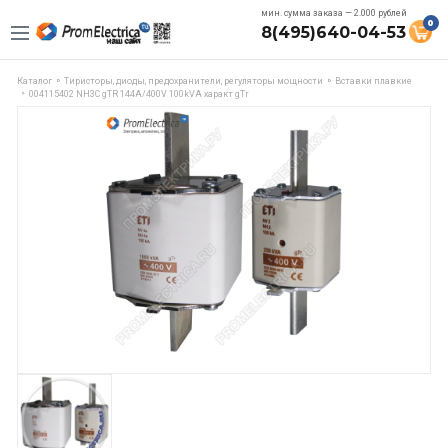
мин. сумма заказа — 2.000 рублей
0
8(495)640-04-53
Каталог
Тиристоры, диоды, предохранители, регуляторы мощности
Вставки плавкие
004115402 NH3C gTR 144A/400V 100kVA характ gTr