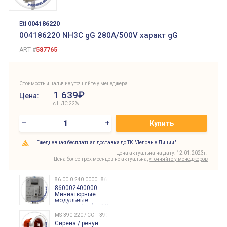
Eti
004186220
004186220 NH3C gG 280A/500V характ gG
ART #
587765
Стоимость и наличие уточняйте у менеджера
1 639₽
Цена:
с НДС 22%
–
+
Купить
Ежедневная бесплатная доставка до ТК "Деловые Линии"
Цена актуальна на дату: 12.01.2023г.
Цена более трех месяцев не актуальна,
уточняйте у менеджеров
86.00.0.240.0000 | 860002400000
860002400000
Миниатюрные
модульные
таймеры Finder, 12-
240 Вольт AC/DC
MS-390-220 / ССП-390 220В
Finder
Сирена / ревун
86.00.0.240.0000