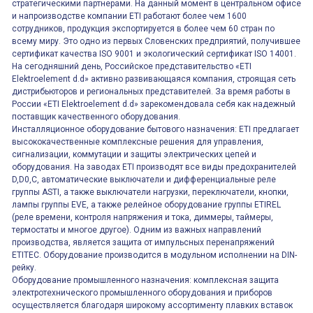
стратегическими партнерами. На данный момент в центральном офисе
и напроизводстве компании ETI работают более чем 1600
сотрудников, продукция экспортируется в более чем 60 стран по
всему миру. Это одно из первых Словенских предприятий, получившее
сертификат качества ISO 9001 и экологический сертификат ISO 14001.
На сегодняшний день, Российское представительство «ETI
Elektroelement d.d» активно развивающаяся компания, строящая сеть
дистрибьюторов и региональных представителей. За время работы в
России «ETI Elektroelement d.d» зарекомендовала себя как надежный
поставщик качественного оборудования.
Инсталляционное оборудование бытового назначения: ETI предлагает
высококачественные комплексные решения для управления,
сигнализации, коммутации и защиты электрических цепей и
оборудования. На заводах ETI производят все виды предохранителей
D,D0,C, автоматические выключатели и дифференциальные реле
группы ASTI, а также выключатели нагрузки, переключатели, кнопки,
лампы группы EVE, а также релейное оборудование группы ETIREL
(реле времени, контроля напряжения и тока, диммеры, таймеры,
термостаты и многое другое). Одним из важных направлений
производства, является защита от импульсных перенапряжений
ETITEC. Оборудование производится в модульном исполнении на DIN-
рейку.
Оборудование промышленного назначения: комплексная защита
электротехнического промышленного оборудования и приборов
осуществляется благодаря широкому ассортименту плавких вставок