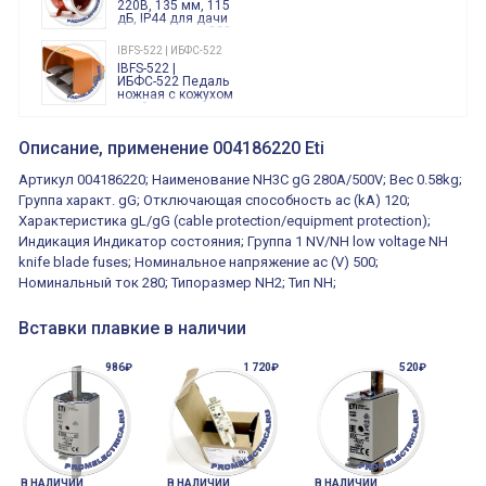
220В, 135 мм, 115
дБ, IP44 для дачи
производства 220
Вольт звук ситены
IBFS-522 | ИБФС-522
"пожарная
IBFS-522 |
тревога"
ИБФС-522 Педаль
ножная с кожухом
двойная,
контактная группа
XVR13M05L
2х(1НО+1НЗ)
XVR13M05L
Описание, применение 004186220 Eti
15Ампер 250В
Маячок
вращающийся
Артикул 004186220; Наименование NH3C gG 280A/500V; Вес 0.58kg;
оранжевый
230VAC 130мм
Группа характ. gG; Отключающая способность ac (kA) 120;
ВКН8108
Характеристика gL/gG (cable protection/equipment protection);
ВКН8108
Концевой
Индикация Индикатор состояния; Группа 1 NV/NH low voltage NH
выключатель /
выключатель
knife blade fuses; Номинальное напряжение ac (V) 500;
путевой,
800202300000С | 80 02 0 230 0000 С
Номинальный ток 280; Типоразмер NH2; Тип NH;
алюминиевый
800202300000С
регулируемый
многофункциональные
ролик
реле времени
Вставки плавкие в наличии
0.1cек.-10 дней, 10
функций/режимов
986₽
1 720₽
520₽
В НАЛИЧИИ
В НАЛИЧИИ
В НАЛИЧИИ