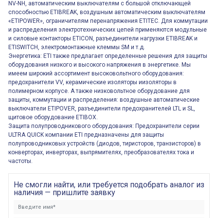
NV-NH, автоматическим выключателям с большой отключающей
способностью ETIBREAK, воздушным автоматическим выключателям
«ETIPOWER», ограничителям перенапряжения ETITEC. Для коммутации
и распределения электротехнических цепей применяются модульные
и силовые контакторы ETICON, разъединители нагрузки ETIBREAK и
ETISWITCH, электромонтажные клеммы SM и т.д.
Энергетика: ETI также предлагает определенные решения для защиты
оборудования низкого и высокого напряжения в энергетике. Мы
имеем широкий ассортимент высоковольтного оборудования:
предохранители VV, керамические изоляторы иизоляторы в
полимерном корпусе. А также низковольтное оборудование для
защиты, коммутации и распределения: воздушные автоматические
выключатели ETIPOVER, разъединители предохранителей LTL и SL,
щитовое оборудование ETIBOX.
Защита полупроводникового оборудования: Предохранители серии
ULTRA QUICK компании ETI предназначены для защиты
полупроводниковых устройств (диодов, тиристоров, транзисторов) в
конверторах, инверторах, выпрямителях, преобразователях тока и
частоты.
Не смогли найти, или требуется подобрать аналог из
наличия — пришлите заявку