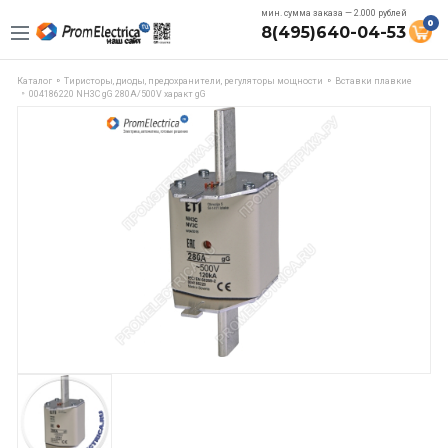
мин. сумма заказа — 2.000 рублей
0
8(495)640-04-53
Каталог
Тиристоры, диоды, предохранители, регуляторы мощности
Вставки плавкие
004186220 NH3C gG 280A/500V характ gG