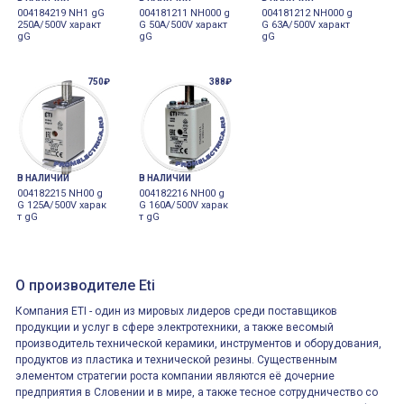
004184219 NH1 gG
004181211 NH000 g
004181212 NH000 g
250A/500V характ
G 50A/500V характ
G 63A/500V характ
gG
gG
gG
750₽
388₽
В НАЛИЧИИ
В НАЛИЧИИ
004182215 NH00 g
004182216 NH00 g
G 125A/500V харак
G 160A/500V харак
т gG
т gG
О производителе Eti
Компания ETI - один из мировых лидеров среди поставщиков
продукции и услуг в сфере электротехники, а также весомый
производитель технической керамики, инструментов и оборудования,
продуктов из пластика и технической резины. Существенным
элементом стратегии роста компании являются её дочерние
предприятия в Словении и в мире, а также тесное сотрудничество со