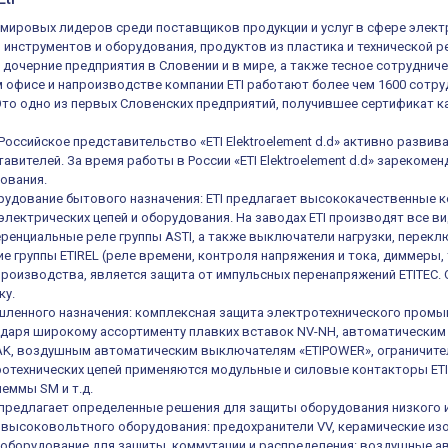
из мировых лидеров среди поставщиков продукции и услуг в сфере элек
, инструментов и оборудования, продуктов из пластика и технической 
 дочерние предприятия в Словении и в мире, а также тесное сотруднич
 офисе и напроизводстве компании ETI работают более чем 1600 сотруд
 Это одно из первых Словенских предприятий, получившее сертификат ка
 Российское представительство «ETI Elektroelement d.d» активно разв
авителей. За время работы в России «ETI Elektroelement d.d» зареком
ования.
удование бытового назначения: ETI предлагает высококачественные к
электрических цепей и оборудования. На заводах ETI производят все в
енциальные реле группы ASTI, а также выключатели нагрузки, переключ
е группы ETIREL (реле времени, контроля напряжения и тока, диммеры, 
роизводства, является защита от импульсных перенапряжений ETITEC.
ку.
ленного назначения: комплексная защита электротехнического промы
одаря широкому ассортименту плавких вставок NV-NH, автоматическ
K, воздушным автоматическим выключателям «ETIPOWER», ограничител
отехнических цепей применяются модульные и силовые контакторы ETIC
еммы SM и т.д.
е предлагает определенные решения для защиты оборудования низкого 
высоковольтного оборудования: предохранители VV, керамические из
оборудование для защиты, коммутации и распределения: воздушные а