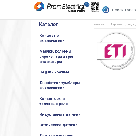
Каталог
Каталог
Тиристоры, диоды
Концевые
выключатели
Маячки, колонны,
сирены, зуммеры
индикаторы
Педали ножные
Джойстики тумблеры
выключатели
Контакторы и
тепловые реле
Индуктивные датчики
Оптические датчики
Датчики давления