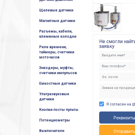
Щелевые датчики
Магнитные датчики
Разъемы, кабели,
клеммные колодки
Не смогли найт
заявку
Реле времени,
таймеры, счетчики
моточасов
Энкодеры, муфты,
счетчики импульсов
Емкостные датчики
Ультразвуковые
датчики
о
Я согласен на
Кнопки посты пульты
Реквизит
Потенциометры
Выключатели
Отправит