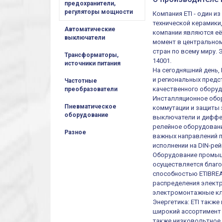
предохранители,
регуляторы мощности
Компания ETI - один 
технической керамики
Автоматические
компании являются её
выключатели
момент в центральном
стран по всему миру.
Трансформаторы,
14001.
источники питания
На сегодняшний день,
и региональных предст
Частотные
качественного оборуд
преобразователи
Инсталляционное обор
Пневматическое
коммутации и защиты 
оборудование
выключатели и диффер
релейное оборудовани
Разное
важных направлений п
исполнении на DIN-рей
Оборудование промыш
осуществляется благ
способностью ETIBREA
распределения электр
электромонтажные кл
Энергетика: ETI такж
широкий ассортимент 
также низковольтное 