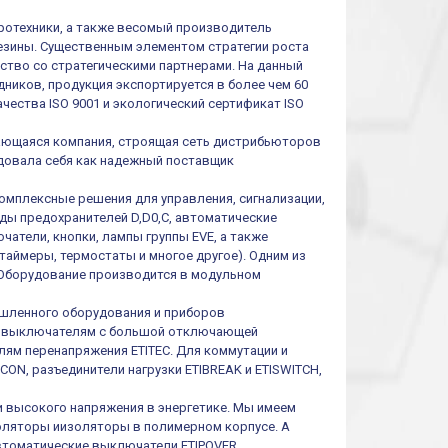
тротехники, а также весомый производитель
резины. Существенным элементом стратегии роста
ество со стратегическими партнерами. На данный
ников, продукция экспортируется в более чем 60
чества ISO 9001 и экологический сертификат ISO
ивающаяся компания, строящая сеть дистрибьюторов
ендовала себя как надежный поставщик
омплексные решения для управления, сигнализации,
иды предохранителей D,D0,C, автоматические
атели, кнопки, лампы группы EVE, а также
таймеры, термостаты и многое другое). Одним из
 Оборудование производится в модульном
шленного оборудования и приборов
им выключателям с большой отключающей
ям перенапряжения ETITEC. Для коммутации и
ON, разъединители нагрузки ETIBREAK и ETISWITCH,
и высокого напряжения в энергетике. Мы имеем
оляторы иизоляторы в полимерном корпусе. А
втоматические выключатели ETIPOVER,