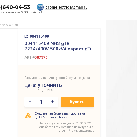
5)640-04-53
promelectrica@mail.ru
ма заказа — 2.000 рублей
kVA характ gTr
Eti
004115409
004115409 NH3 gTR
722A/400V 500kVA характ gTr
ART #
587376
Стоимость и наличие уточняйте у менеджера
уточнить
Цена:
с НДС 22%
–
+
Купить
Ежедневная бесплатная доставка
до ТК "Деловые Линии"
Цена актуальна на дату: 01.01.2022г.
Цена более трех месяцев не актуальна,
уточняйте у менеджеров