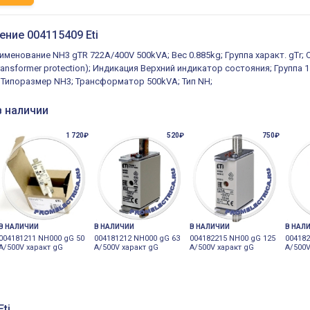
ение 004115409 Eti
именование NH3 gTR 722A/400V 500kVA; Вес 0.885kg; Группа характ. gTr;
ransformer protection); Индикация Верхний индикатор состояния; Группа 1
; Типоразмер NH3; Трансформатор 500kVA; Тип NH;
в наличии
1 720₽
520₽
750₽
В НАЛИЧИИ
В НАЛИЧИИ
В НАЛИЧИИ
В НАЛ
004181211 NH000 gG 50
004181212 NH000 gG 63
004182215 NH00 gG 125
004182
A/500V характ gG
A/500V характ gG
A/500V характ gG
A/500V
ti