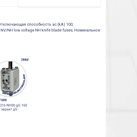
 Отключающая способность ac (kA) 100;
 NV/NH low voltage NH knife blade fuses; Номинальное
388₽
ИЧИИ
216 NH00 gG 160
 характ gG