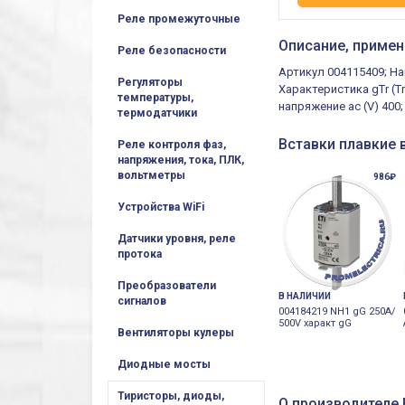
Реле промежуточные
Описание, примен
Реле безопасности
Артикул 004115409; На
Регуляторы
Характеристика gTr (T
температуры,
напряжение ac (V) 400
термодатчики
Вставки плавкие 
Реле контроля фаз,
напряжения, тока, ПЛК,
вольтметры
986₽
Устройства WiFi
Датчики уровня, реле
протока
Преобразователи
В НАЛИЧИИ
сигналов
004184219 NH1 gG 250A/
500V характ gG
Вентиляторы кулеры
Диодные мосты
Тиристоры, диоды,
О производителе E