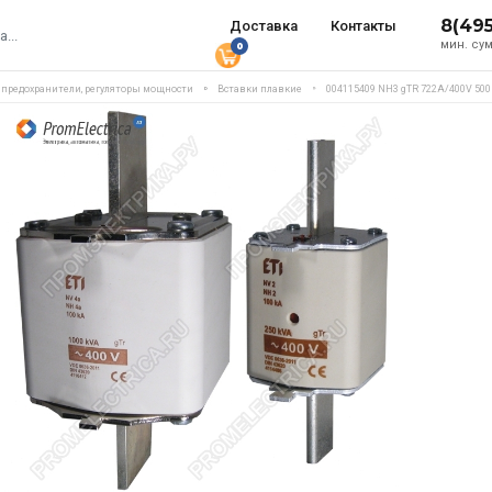
8(49
Доставка
Контакты
мин. сум
0
, предохранители, регуляторы мощности
Вставки плавкие
004115409 NH3 gTR 722A/400V 500