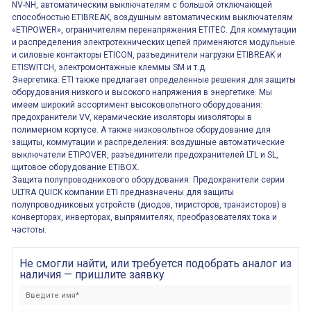
NV-NH, автоматическим выключателям с большой отключающей
способностью ETIBREAK, воздушным автоматическим выключателям
«ETIPOWER», ограничителям перенапряжения ETITEC. Для коммутации
и распределения электротехнических цепей применяются модульные
и силовые контакторы ETICON, разъединители нагрузки ETIBREAK и
ETISWITCH, электромонтажные клеммы SM и т.д.
Энергетика: ETI также предлагает определенные решения для защиты
оборудования низкого и высокого напряжения в энергетике. Мы
имеем широкий ассортимент высоковольтного оборудования:
предохранители VV, керамические изоляторы иизоляторы в
полимерном корпусе. А также низковольтное оборудование для
защиты, коммутации и распределения: воздушные автоматические
выключатели ETIPOVER, разъединители предохранителей LTL и SL,
щитовое оборудование ETIBOX.
Защита полупроводникового оборудования: Предохранители серии
ULTRA QUICK компании ETI предназначены для защиты
полупроводниковых устройств (диодов, тиристоров, транзисторов) в
конверторах, инверторах, выпрямителях, преобразователях тока и
частоты.
Не смогли найти, или требуется подобрать аналог из
наличия — пришлите заявку