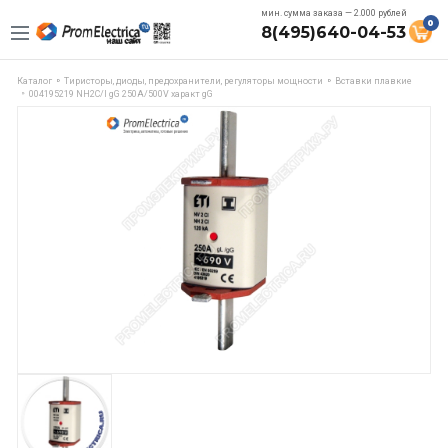
мин. сумма заказа — 2.000 рублей
0
8(495)640-04-53
Каталог
Тиристоры, диоды, предохранители, регуляторы мощности
Вставки плавкие
004195219 NH2C/I gG 250A/500V характ gG