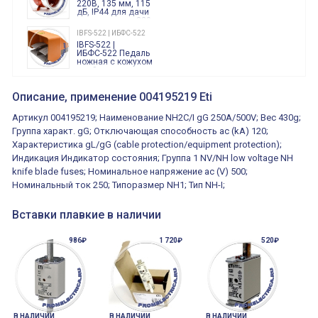
220В, 135 мм, 115
дБ, IP44 для дачи
производства 220
Вольт звук ситены
IBFS-522 | ИБФС-522
"пожарная
IBFS-522 |
тревога"
ИБФС-522 Педаль
ножная с кожухом
двойная,
контактная группа
XVR13M05L
2х(1НО+1НЗ)
XVR13M05L
Описание, применение 004195219 Eti
15Ампер 250В
Маячок
вращающийся
Артикул 004195219; Наименование NH2C/I gG 250A/500V; Вес 430g;
оранжевый
230VAC 130мм
Группа характ. gG; Отключающая способность ac (kA) 120;
ВКН8108
Характеристика gL/gG (cable protection/equipment protection);
ВКН8108
Концевой
Индикация Индикатор состояния; Группа 1 NV/NH low voltage NH
выключатель /
выключатель
knife blade fuses; Номинальное напряжение ac (V) 500;
путевой,
800202300000С | 80 02 0 230 0000 С
Номинальный ток 250; Типоразмер NH1; Тип NH-I;
алюминиевый
800202300000С
регулируемый
многофункциональные
ролик
реле времени
Вставки плавкие в наличии
0.1cек.-10 дней, 10
функций/режимов
986₽
1 720₽
520₽
В НАЛИЧИИ
В НАЛИЧИИ
В НАЛИЧИИ