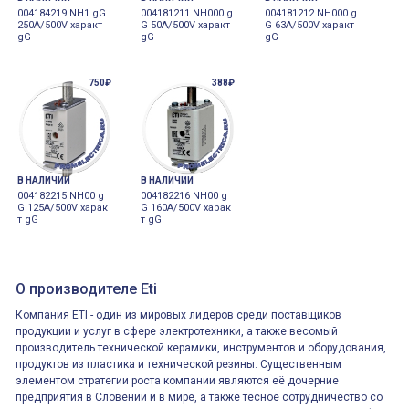
004184219 NH1 gG
004181211 NH000 g
004181212 NH000 g
250A/500V характ
G 50A/500V характ
G 63A/500V характ
gG
gG
gG
750₽
388₽
В НАЛИЧИИ
В НАЛИЧИИ
004182215 NH00 g
004182216 NH00 g
G 125A/500V харак
G 160A/500V харак
т gG
т gG
О производителе Eti
Компания ETI - один из мировых лидеров среди поставщиков
продукции и услуг в сфере электротехники, а также весомый
производитель технической керамики, инструментов и оборудования,
продуктов из пластика и технической резины. Существенным
элементом стратегии роста компании являются её дочерние
предприятия в Словении и в мире, а также тесное сотрудничество со