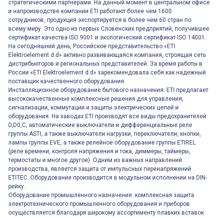
стратегическими партнерами. На данный момент в центральном офисе
и напроизводстве компании ETI работают более чем 1600
сотрудников, продукция экспортируется в более чем 60 стран по
всему миру. Это одно из первых Словенских предприятий, получившее
сертификат качества ISO 9001 и экологический сертификат ISO 14001.
На сегодняшний день, Российское представительство «ETI
Elektroelement d.d» активно развивающаяся компания, строящая сеть
дистрибьюторов и региональных представителей. За время работы в
России «ETI Elektroelement d.d» зарекомендовала себя как надежный
поставщик качественного оборудования.
Инсталляционное оборудование бытового назначения: ETI предлагает
высококачественные комплексные решения для управления,
сигнализации, коммутации и защиты электрических цепей и
оборудования. На заводах ETI производят все виды предохранителей
D,D0,C, автоматические выключатели и дифференциальные реле
группы ASTI, а также выключатели нагрузки, переключатели, кнопки,
лампы группы EVE, а также релейное оборудование группы ETIREL
(реле времени, контроля напряжения и тока, диммеры, таймеры,
термостаты и многое другое). Одним из важных направлений
производства, является защита от импульсных перенапряжений
ETITEC. Оборудование производится в модульном исполнении на DIN-
рейку.
Оборудование промышленного назначения: комплексная защита
электротехнического промышленного оборудования и приборов
осуществляется благодаря широкому ассортименту плавких вставок