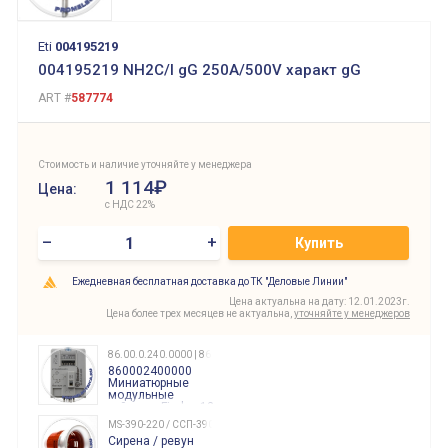
Eti
004195219
004195219 NH2C/I gG 250A/500V характ gG
ART #
587774
Стоимость и наличие уточняйте у менеджера
1 114₽
Цена:
с НДС 22%
–
+
Купить
Ежедневная бесплатная доставка до ТК "Деловые Линии"
Цена актуальна на дату: 12.01.2023г.
Цена более трех месяцев не актуальна,
уточняйте у менеджеров
86.00.0.240.0000 | 860002400000
860002400000
Миниатюрные
модульные
таймеры Finder, 12-
240 Вольт AC/DC
MS-390-220 / ССП-390 220В
Finder
Сирена / ревун
86.00.0.240.0000