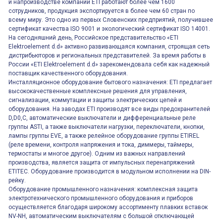
и напроизводстве компании ETI работают более чем 1600
сотрудников, продукция экспортируется в более чем 60 стран по
всему миру. Это одно из первых Словенских предприятий, получившее
сертификат качества ISO 9001 и экологический сертификат ISO 14001.
На сегодняшний день, Российское представительство «ETI
Elektroelement d.d» активно развивающаяся компания, строящая сеть
дистрибьюторов и региональных представителей. За время работы в
России «ETI Elektroelement d.d» зарекомендовала себя как надежный
поставщик качественного оборудования.
Инсталляционное оборудование бытового назначения: ETI предлагает
высококачественные комплексные решения для управления,
сигнализации, коммутации и защиты электрических цепей и
оборудования. На заводах ETI производят все виды предохранителей
D,D0,C, автоматические выключатели и дифференциальные реле
группы ASTI, а также выключатели нагрузки, переключатели, кнопки,
лампы группы EVE, а также релейное оборудование группы ETIREL
(реле времени, контроля напряжения и тока, диммеры, таймеры,
термостаты и многое другое). Одним из важных направлений
производства, является защита от импульсных перенапряжений
ETITEC. Оборудование производится в модульном исполнении на DIN-
рейку.
Оборудование промышленного назначения: комплексная защита
электротехнического промышленного оборудования и приборов
осуществляется благодаря широкому ассортименту плавких вставок
NV-NH, автоматическим выключателям с большой отключающей