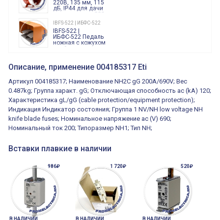
220В, 135 мм, 115
дБ, IP44 для дачи
производства 220
Вольт звук ситены
IBFS-522 | ИБФС-522
"пожарная
IBFS-522 |
тревога"
ИБФС-522 Педаль
ножная с кожухом
двойная,
контактная группа
XVR13M05L
2х(1НО+1НЗ)
XVR13M05L
Описание, применение 004185317 Eti
15Ампер 250В
Маячок
вращающийся
Артикул 004185317; Наименование NH2C gG 200A/690V; Вес
оранжевый
230VAC 130мм
0.487kg; Группа характ. gG; Отключающая способность ac (kA) 120;
ВКН8108
Характеристика gL/gG (cable protection/equipment protection);
ВКН8108
Концевой
Индикация Индикатор состояния; Группа 1 NV/NH low voltage NH
выключатель /
выключатель
knife blade fuses; Номинальное напряжение ac (V) 690;
путевой,
800202300000С | 80 02 0 230 0000 С
Номинальный ток 200; Типоразмер NH1; Тип NH;
алюминиевый
800202300000С
регулируемый
многофункциональные
ролик
реле времени
Вставки плавкие в наличии
0.1cек.-10 дней, 10
функций/режимов
986₽
1 720₽
520₽
В НАЛИЧИИ
В НАЛИЧИИ
В НАЛИЧИИ