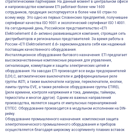
стратегическими партнерами. На данный момент в центральном офисе
и напроизводстве компании ETI работают более чем 1600
сотрудников, продукция экспортируется в более чем 60 стран по
всему миру. Это одно из первых Словенских предприятий, получившее
сертификат качества ISO 9001 и экологический сертификат ISO 14001.
На сегодняшний день, Российское представительство «ETI
Elektroelement d.d» активно развивающаяся компания, строящая сеть
дистрибьюторов и региональных представителей. За время работы в
России «ETI Elektroelement d.d» зарекомендовала себя как надежный
поставщик качественного оборудования.
Инсталляционное оборудование бытового назначения: ETI предлагает
высококачественные комплексные решения для управления,
сигнализации, коммутации и защиты электрических цепей и
оборудования. На заводах ETI производят все виды предохранителей
D,D0,C, автоматические выключатели и дифференциальные реле
группы ASTI, а также выключатели нагрузки, переключатели, кнопки,
лампы группы EVE, а также релейное оборудование группы ETIREL
(реле времени, контроля напряжения и тока, диммеры, таймеры,
термостаты и многое другое). Одним из важных направлений
производства, является защита от импульсных перенапряжений
ETITEC. Оборудование производится в модульном исполнении на DIN-
рейку.
Оборудование промышленного назначения: комплексная защита
электротехнического промышленного оборудования и приборов
осуществляется благодаря широкому ассортименту плавких вставок