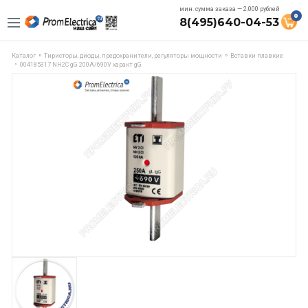
мин. сумма заказа — 2.000 рублей
0
8(495)640-04-53
Каталог
Тиристоры, диоды, предохранители, регуляторы мощности
Вставки плавкие
004185317 NH2C gG 200A/690V характ gG