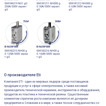
004184219 NH1 gG
004181211 NH000 g
004181212 NH000 g
250A/500V характ
G 50A/500V характ
G 63A/500V характ
gG
gG
gG
750₽
388₽
В НАЛИЧИИ
В НАЛИЧИИ
004182215 NH00 g
004182216 NH00 g
G 125A/500V харак
G 160A/500V харак
т gG
т gG
О производителе Eti
Компания ETI - один из мировых лидеров среди поставщиков
продукции и услуг в сфере электротехники, а также весомый
производитель технической керамики, инструментов и оборудования,
продуктов из пластика и технической резины. Существенным
элементом стратегии роста компании являются её дочерние
предприятия в Словении и в мире, а также тесное сотрудничество со