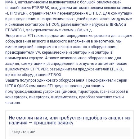
NV-NH, автоматическим выключателям с большой отключающей
способностью ETIBREAK, воздушным автоматическим выключателям
«ETIPOWER», ограничителям перенапряжения ETITEC. Для коммутации
и распределения электротехнических цепей применяются модульные
и силовые контакторы ETICON, разъединители нагрузки ETIBREAK и
ETISWITCH, электромонтажные клеммы SM и т.д.
Энергетика: ETI также предлагает определенные решения для защиты
оборудования низкого и высокого напряжения в энергетике. Мы
имеем широкий ассортимент высоковольтного оборудования:
предохранители VV, керамические изоляторы иизоляторы в
полимерном корпусе. А также низковольтное оборудование для
защиты, коммутации и распределения: воздушные автоматические
выключатели ETIPOVER, разъединители предохранителей LTL и SL,
щитовое оборудование ETIBOX.
Защита полупроводникового оборудования: Предохранители серии
ULTRA QUICK компании ETI предназначены для защиты
полупроводниковых устройств (диодов, тиристоров, транзисторов) в
конверторах, инверторах, выпрямителях, преобразователях тока и
частоты.
Не смогли найти, или требуется подобрать аналог из
наличия — пришлите заявку