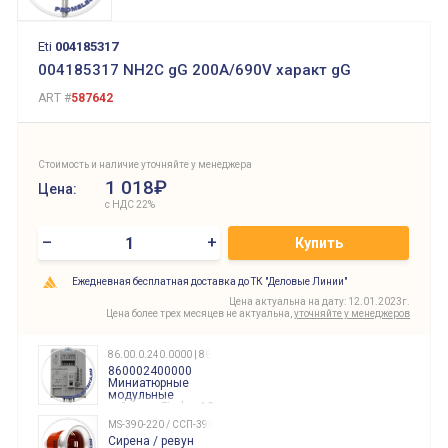
Eti
004185317
004185317 NH2C gG 200A/690V характ gG
ART #
587642
Стоимость и наличие уточняйте у менеджера
1 018₽
Цена:
с НДС 22%
–
+
Купить
Ежедневная бесплатная доставка до ТК "Деловые Линии"
Цена актуальна на дату: 12.01.2023г.
Цена более трех месяцев не актуальна,
уточняйте у менеджеров
86.00.0.240.0000 | 860002400000
860002400000
Миниатюрные
модульные
таймеры Finder, 12-
240 Вольт AC/DC
MS-390-220 / ССП-390 220В
Finder
Сирена / ревун
86.00.0.240.0000