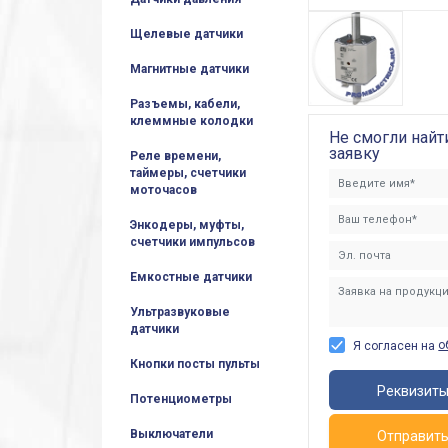
Щелевые датчики
Магнитные датчики
Разъемы, кабели,
клеммные колодки
Не смогли найт
заявку
Реле времени,
таймеры, счетчики
моточасов
Энкодеры, муфты,
счетчики импульсов
Емкостные датчики
Ультразвуковые
датчики
о
Я согласен на
Кнопки посты пульты
Реквизит
Потенциометры
Выключатели
Отправит