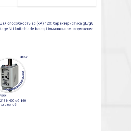
щая способность ac (kA) 120; Характеристика gL/gG
oltage NH knife blade fuses; Номинальное напряжение
388₽
ИЧИИ
216 NH00 gG 160
 характ gG