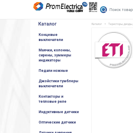
Каталог
Каталог
Тиристоры, диоды
Концевые
выключатели
Маячки, колонны,
сирены, зуммеры
индикаторы
Педали ножные
Джойстики тумблеры
выключатели
Контакторы и
тепловые реле
Индуктивные датчики
Оптические датчики
Датчики давления