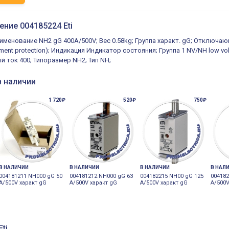
ение 004185224 Eti
именование NH2 gG 400A/500V; Вес 0.58kg; Группа характ. gG; Отключаю
pment protection); Индикация Индикатор состояния; Группа 1 NV/NH low v
ый ток 400; Типоразмер NH2; Тип NH;
в наличии
1 720₽
520₽
750₽
В НАЛИЧИИ
В НАЛИЧИИ
В НАЛИЧИИ
В НАЛ
004181211 NH000 gG 50
004181212 NH000 gG 63
004182215 NH00 gG 125
004182
A/500V характ gG
A/500V характ gG
A/500V характ gG
A/500V
ti