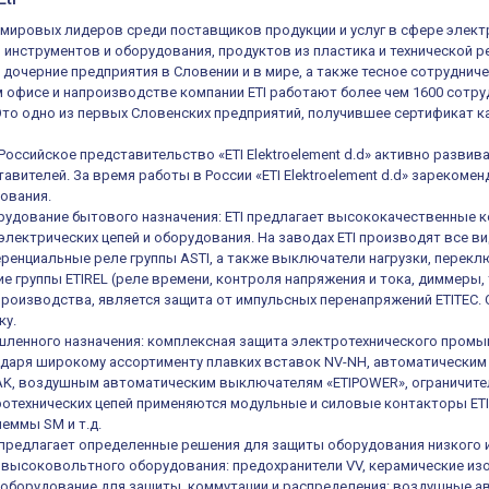
из мировых лидеров среди поставщиков продукции и услуг в сфере элек
, инструментов и оборудования, продуктов из пластика и технической 
 дочерние предприятия в Словении и в мире, а также тесное сотруднич
 офисе и напроизводстве компании ETI работают более чем 1600 сотруд
 Это одно из первых Словенских предприятий, получившее сертификат ка
 Российское представительство «ETI Elektroelement d.d» активно разв
авителей. За время работы в России «ETI Elektroelement d.d» зареком
ования.
удование бытового назначения: ETI предлагает высококачественные к
электрических цепей и оборудования. На заводах ETI производят все в
енциальные реле группы ASTI, а также выключатели нагрузки, переключ
е группы ETIREL (реле времени, контроля напряжения и тока, диммеры, 
роизводства, является защита от импульсных перенапряжений ETITEC.
ку.
ленного назначения: комплексная защита электротехнического промы
одаря широкому ассортименту плавких вставок NV-NH, автоматическ
K, воздушным автоматическим выключателям «ETIPOWER», ограничител
отехнических цепей применяются модульные и силовые контакторы ETIC
еммы SM и т.д.
е предлагает определенные решения для защиты оборудования низкого 
высоковольтного оборудования: предохранители VV, керамические из
оборудование для защиты, коммутации и распределения: воздушные а