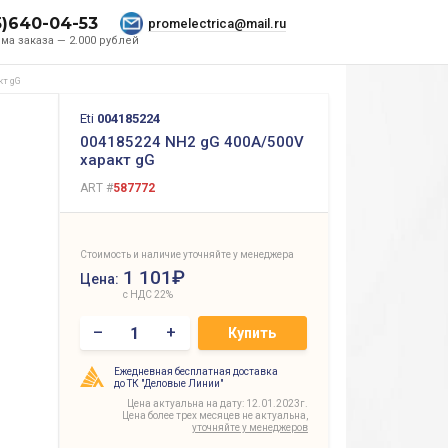
5)640-04-53
promelectrica@mail.ru
ма заказа — 2.000 рублей
кт gG
Eti
004185224
004185224 NH2 gG 400A/500V
характ gG
ART #
587772
Стоимость и наличие уточняйте у менеджера
1 101₽
Цена:
с НДС 22%
–
+
Купить
Ежедневная бесплатная доставка
до ТК "Деловые Линии"
Цена актуальна на дату: 12.01.2023г.
Цена более трех месяцев не актуальна,
уточняйте у менеджеров