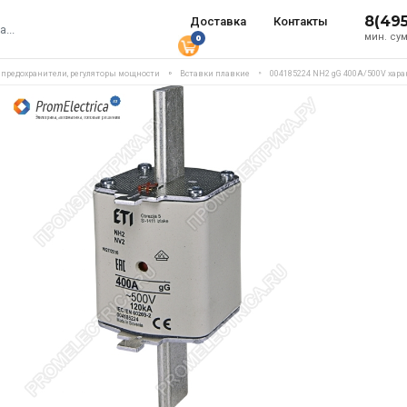
8(49
Доставка
Контакты
мин. сум
0
, предохранители, регуляторы мощности
Вставки плавкие
004185224 NH2 gG 400A/500V хара