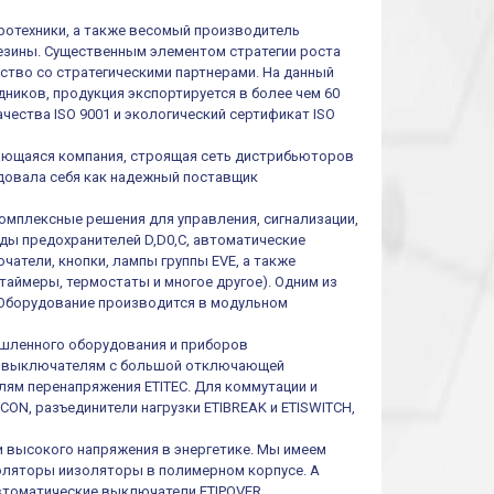
тротехники, а также весомый производитель
резины. Существенным элементом стратегии роста
ество со стратегическими партнерами. На данный
ников, продукция экспортируется в более чем 60
чества ISO 9001 и экологический сертификат ISO
ивающаяся компания, строящая сеть дистрибьюторов
ендовала себя как надежный поставщик
омплексные решения для управления, сигнализации,
иды предохранителей D,D0,C, автоматические
атели, кнопки, лампы группы EVE, а также
таймеры, термостаты и многое другое). Одним из
 Оборудование производится в модульном
шленного оборудования и приборов
им выключателям с большой отключающей
ям перенапряжения ETITEC. Для коммутации и
ON, разъединители нагрузки ETIBREAK и ETISWITCH,
и высокого напряжения в энергетике. Мы имеем
оляторы иизоляторы в полимерном корпусе. А
втоматические выключатели ETIPOVER,