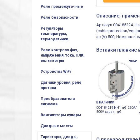
Реле промежуточные
Описание, примен
Реле безопасности
Артикул 004185224; На
Регуляторы
(cable protection/equi
температуры,
ac (V) 500; Номинальн
термодатчики
Вставки плавкие 
Реле контроля фаз,
напряжения, тока, ПЛК,
вольтметры
986₽
Устройства WiFi
Датчики уровня, реле
протока
Преобразователи
В НАЛИЧИИ
сигналов
004184219 NH1 gG 250A/
500V характ gG
Вентиляторы кулеры
Диодные мосты
Тиристоры, диоды,
О производителе E