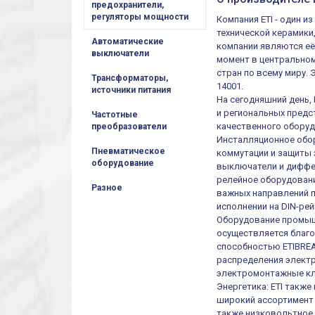
предохранители,
регуляторы мощности
Компания ETI - один 
технической керамики
Автоматические
компании являются её
выключатели
момент в центральном
стран по всему миру.
Трансформаторы,
14001.
источники питания
На сегодняшний день,
и региональных предст
Частотные
качественного оборуд
преобразователи
Инсталляционное обор
Пневматическое
коммутации и защиты 
оборудование
выключатели и диффер
релейное оборудовани
Разное
важных направлений п
исполнении на DIN-рей
Оборудование промыш
осуществляется благ
способностью ETIBREA
распределения электр
электромонтажные кл
Энергетика: ETI такж
широкий ассортимент 
также низковольтное 