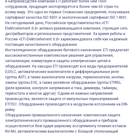
и напроизводстве компании ETI работают более чем 1600
сотрудников, продукция экспортируется в более чем 60 стран по
всему миру. Это одно из первых Словенских предприятий, получившее
сертификат качества ISO 9001 и экологический сертификат ISO 14001.
На сегодняшний день, Российское представительство «ETI
Elektroelement d.d» активно развивающаяся компания, строящая сеть
дистрибьюторов и региональных представителей. За время работы в
России «ETI Elektroelement d.d» зарекомендовала себя как надежный
поставщик качественного оборудования.
Инсталляционное оборудование бытового назначения: ETI предлагает
высококачественные комплексные решения для управления,
сигнализации, коммутации и защиты электрических цепей и
оборудования. На заводах ETI производят все виды предохранителей
D,D0,C, автоматические выключатели и дифференциальные реле
группы ASTI, а также выключатели нагрузки, переключатели, кнопки,
лампы группы EVE, а также релейное оборудование группы ETIREL
(реле времени, контроля напряжения и тока, диммеры, таймеры,
термостаты и многое другое). Одним из важных направлений
производства, является защита от импульсных перенапряжений
ETITEC. Оборудование производится в модульном исполнении на DIN-
рейку.
Оборудование промышленного назначения: комплексная защита
электротехнического промышленного оборудования и приборов
осуществляется благодаря широкому ассортименту плавких вставок
NV-NH, автоматическим выключателям с большой отключающей