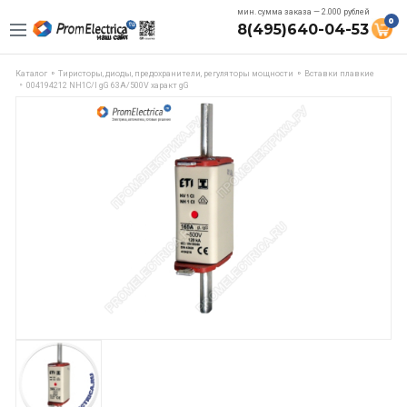
мин. сумма заказа — 2.000 рублей
0
8(495)640-04-53
Каталог
Тиристоры, диоды, предохранители, регуляторы мощности
Вставки плавкие
004194212 NH1C/I gG 63A/500V характ gG