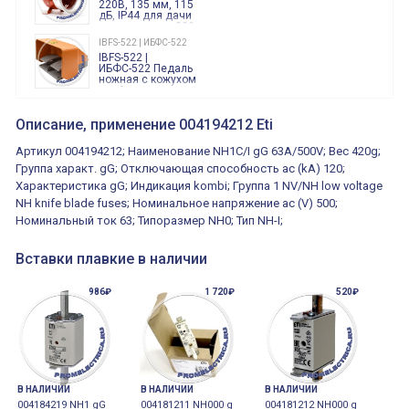
220В, 135 мм, 115
дБ, IP44 для дачи
производства 220
Вольт звук ситены
IBFS-522 | ИБФС-522
"пожарная
IBFS-522 |
тревога"
ИБФС-522 Педаль
ножная с кожухом
двойная,
контактная группа
XVR13M05L
2х(1НО+1НЗ)
XVR13M05L
Описание, применение 004194212 Eti
15Ампер 250В
Маячок
вращающийся
Артикул 004194212; Наименование NH1C/I gG 63A/500V; Вес 420g;
оранжевый
230VAC 130мм
Группа характ. gG; Отключающая способность ac (kA) 120;
ВКН8108
Характеристика gG; Индикация kombi; Группа 1 NV/NH low voltage
ВКН8108
Концевой
NH knife blade fuses; Номинальное напряжение ac (V) 500;
выключатель /
выключатель
Номинальный ток 63; Типоразмер NH0; Тип NH-I;
путевой,
800202300000С | 80 02 0 230 0000 С
алюминиевый
800202300000С
регулируемый
Вставки плавкие в наличии
многофункциональные
ролик
реле времени
0.1cек.-10 дней, 10
986₽
функций/режимов
1 720₽
520₽
В НАЛИЧИИ
В НАЛИЧИИ
В НАЛИЧИИ
004184219 NH1 gG
004181211 NH000 g
004181212 NH000 g