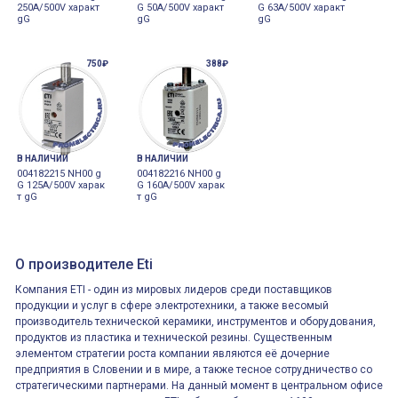
250A/500V характ
G 50A/500V характ
G 63A/500V характ
gG
gG
gG
750₽
388₽
В НАЛИЧИИ
В НАЛИЧИИ
004182215 NH00 g
004182216 NH00 g
G 125A/500V харак
G 160A/500V харак
т gG
т gG
О производителе Eti
Компания ETI - один из мировых лидеров среди поставщиков
продукции и услуг в сфере электротехники, а также весомый
производитель технической керамики, инструментов и оборудования,
продуктов из пластика и технической резины. Существенным
элементом стратегии роста компании являются её дочерние
предприятия в Словении и в мире, а также тесное сотрудничество со
стратегическими партнерами. На данный момент в центральном офисе