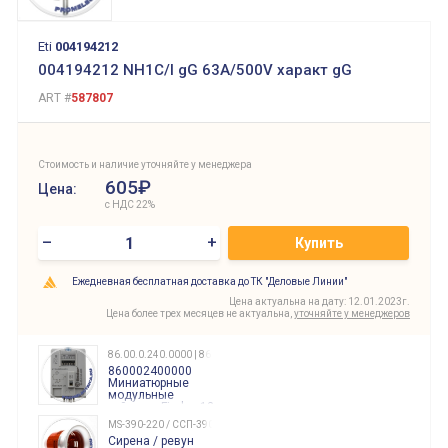
Eti
004194212
004194212 NH1C/I gG 63A/500V характ gG
ART #
587807
Стоимость и наличие уточняйте у менеджера
605₽
Цена:
с НДС 22%
–
+
Купить
Ежедневная бесплатная доставка до ТК "Деловые Линии"
Цена актуальна на дату: 12.01.2023г.
Цена более трех месяцев не актуальна,
уточняйте у менеджеров
86.00.0.240.0000 | 860002400000
860002400000
Миниатюрные
модульные
таймеры Finder, 12-
240 Вольт AC/DC
MS-390-220 / ССП-390 220В
Finder
Сирена / ревун
86.00.0.240.0000