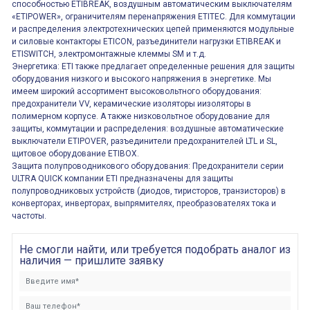
способностью ETIBREAK, воздушным автоматическим выключателям
«ETIPOWER», ограничителям перенапряжения ETITEC. Для коммутации
и распределения электротехнических цепей применяются модульные
и силовые контакторы ETICON, разъединители нагрузки ETIBREAK и
ETISWITCH, электромонтажные клеммы SM и т.д.
Энергетика: ETI также предлагает определенные решения для защиты
оборудования низкого и высокого напряжения в энергетике. Мы
имеем широкий ассортимент высоковольтного оборудования:
предохранители VV, керамические изоляторы иизоляторы в
полимерном корпусе. А также низковольтное оборудование для
защиты, коммутации и распределения: воздушные автоматические
выключатели ETIPOVER, разъединители предохранителей LTL и SL,
щитовое оборудование ETIBOX.
Защита полупроводникового оборудования: Предохранители серии
ULTRA QUICK компании ETI предназначены для защиты
полупроводниковых устройств (диодов, тиристоров, транзисторов) в
конверторах, инверторах, выпрямителях, преобразователях тока и
частоты.
Не смогли найти, или требуется подобрать аналог из
наличия — пришлите заявку