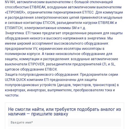
NV-NH, автоматическим выключателям с большой отключающей
способностью ETIBREAK, воздушным автоматическим выключателям
«ETIPOWER», ограничителям перенапряжения ETITEC. Для коммутации
и распределения электротехнических цепей применяются модульные
и силовые контакторы ETICON, разъединители нагрузки ETIBREAK и
ETISWITCH, электромонтажные клеммы SM и т.д.
Энергетика: ETI также предлагает определенные решения для защиты
оборудования низкого и высокого напряжения в энергетике. Мы
имеем широкий ассортимент высоковольтного оборудования:
предохранители VV, керамические изоляторы иизоляторы в
полимерном корпусе. А также низковольтное оборудование для
защиты, коммутации и распределения: воздушные автоматические
выключатели ETIPOVER, разъединители предохранителей LTL и SL,
щитовое оборудование ETIBOX.
Защита полупроводникового оборудования: Предохранители серии
ULTRA QUICK компании ETI предназначены для защиты
полупроводниковых устройств (диодов, тиристоров, транзисторов) в
конверторах, инверторах, выпрямителях, преобразователях тока и
частоты.
Не смогли найти, или требуется подобрать аналог из
наличия — пришлите заявку