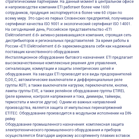
стратегическими партнерами. На данный момент в центральном офисе
и напроизводстве компании ETI работают более чем 1600
сотрудников, продукция экспортируется в более чем 60 стран по
всему миру. Это одно из первых Словенских предприятий, получившее
сертификат качества ISO 9001 и экологический сертификат ISO 14001.
На сегодняшний день, Российское представительство «ETI
Elektroelement d.d» активно развивающаяся компания, строящая сеть
дистрибьюторов и региональных представителей. За время работы в
России «ETI Elektroelement d.d» зарекомендовала себя как надежный
поставщик качественного оборудования.
Инсталляционное оборудование бытового назначения: ETI предлагает
высококачественные комплексные решения для управления,
сигнализации, коммутации и защиты электрических цепей и
оборудования. На заводах ETI производят все виды предохранителей
D,D0,C, автоматические выключатели и дифференциальные реле
группы ASTI, а также выключатели нагрузки, переключатели, кнопки,
лампы группы EVE, а также релейное оборудование группы ETIREL
(реле времени, контроля напряжения и тока, диммеры, таймеры,
термостаты и многое другое). Одним из важных направлений
производства, является защита от импульсных перенапряжений
ETITEC. Оборудование производится в модульном исполнении на DIN-
рейку.
Оборудование промышленного назначения: комплексная защита
электротехнического промышленного оборудования и приборов
осуществляется благодаря широкому ассортименту плавких вставок