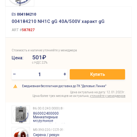
Eti
004184210
004184210 NH1C gG 40A/500V характ gG
ART #
587827
Стоимость и наличие уточняйте у менеджера
501₽
Цена:
с НДС 22%
–
+
Купить
Ежедневная бесплатная доставка до ТК "Деловые Линии"
Цена актуальна на дату: 12.01.2023г.
Цена более трех месяцев не актуальна,
уточняйте у менеджеров
86.00.0.240.0000 | 860002400000
860002400000
Миниатюрные
модульные
таймеры Finder, 12-
240 Вольт AC/DC
MS-390-220 / ССП-390 220В
Finder
Сирена / ревун
86.00.0.240.0000