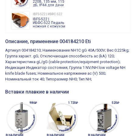
220В, 135 мм, 115
дБ, IP44 для дачи
производства 220
Вольт звук ситены
IBFS-522 | ИБФС-522
"пожарная
IBFS-522 |
тревога"
ИБФС-522 Педаль
ножная с кожухом
двойная,
контактная группа
XVR13M05L
2х(1НО+1НЗ)
XVR13M05L
Описание, применение 004184210 Eti
15Ампер 250В
Маячок
вращающийся
Артикул 004184210; Наименование NH1C gG 40A/500V; Вес 0.225kg;
оранжевый
230VAC 130мм
Группа характ. gG; Отключающая способность ac (kA) 120;
ВКН8108
Характеристика gL/gG (cable protection/equipment protection);
ВКН8108
Концевой
Индикация Индикатор состояния; Группа 1 NV/NH low voltage NH
выключатель /
выключатель
knife blade fuses; Номинальное напряжение ac (V) 500;
путевой,
800202300000С | 80 02 0 230 0000 С
Номинальный ток 40; Типоразмер NH0; Тип NH;
алюминиевый
800202300000С
регулируемый
многофункциональные
ролик
реле времени
Вставки плавкие в наличии
0.1cек.-10 дней, 10
функций/режимов
986₽
1 720₽
520₽
В НАЛИЧИИ
В НАЛИЧИИ
В НАЛИЧИИ