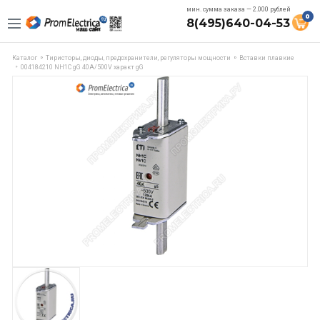
мин. сумма заказа — 2.000 рублей
0
8(495)640-04-53
Каталог
Тиристоры, диоды, предохранители, регуляторы мощности
Вставки плавкие
004184210 NH1C gG 40A/500V характ gG