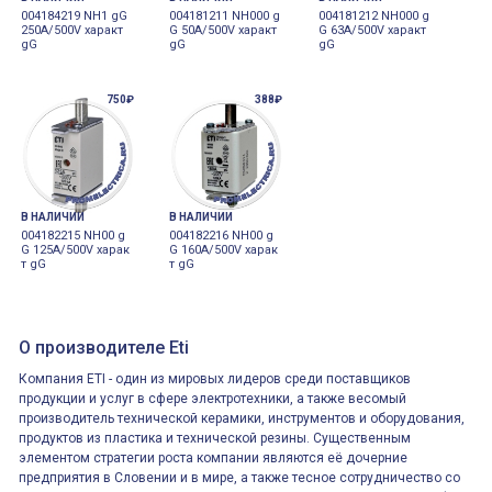
004184219 NH1 gG
004181211 NH000 g
004181212 NH000 g
250A/500V характ
G 50A/500V характ
G 63A/500V характ
gG
gG
gG
750₽
388₽
В НАЛИЧИИ
В НАЛИЧИИ
004182215 NH00 g
004182216 NH00 g
G 125A/500V харак
G 160A/500V харак
т gG
т gG
О производителе Eti
Компания ETI - один из мировых лидеров среди поставщиков
продукции и услуг в сфере электротехники, а также весомый
производитель технической керамики, инструментов и оборудования,
продуктов из пластика и технической резины. Существенным
элементом стратегии роста компании являются её дочерние
предприятия в Словении и в мире, а также тесное сотрудничество со