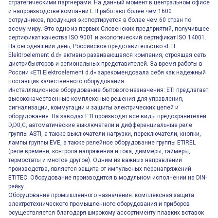
стратегическими партнерами. На данный момент в центральном офисе
и напроизводстве компании ETI работают более чем 1600
сотрудников, продукция экспортируется в более чем 60 стран по
всему миру. Это одно из первых Словенских предприятий, получившее
сертификат качества ISO 9001 и экологический сертификат ISO 14001.
На сегодняшний день, Российское представительство «ETI
Elektroelement d.d» активно развивающаяся компания, строящая сеть
дистрибьюторов и региональных представителей. За время работы в
России «ETI Elektroelement d.d» зарекомендовала себя как надежный
поставщик качественного оборудования.
Инсталляционное оборудование бытового назначения: ETI предлагает
высококачественные комплексные решения для управления,
сигнализации, коммутации и защиты электрических цепей и
оборудования. На заводах ETI производят все виды предохранителей
D,D0,C, автоматические выключатели и дифференциальные реле
группы ASTI, а также выключатели нагрузки, переключатели, кнопки,
лампы группы EVE, а также релейное оборудование группы ETIREL
(реле времени, контроля напряжения и тока, диммеры, таймеры,
термостаты и многое другое). Одним из важных направлений
производства, является защита от импульсных перенапряжений
ETITEC. Оборудование производится в модульном исполнении на DIN-
рейку.
Оборудование промышленного назначения: комплексная защита
электротехнического промышленного оборудования и приборов
осуществляется благодаря широкому ассортименту плавких вставок