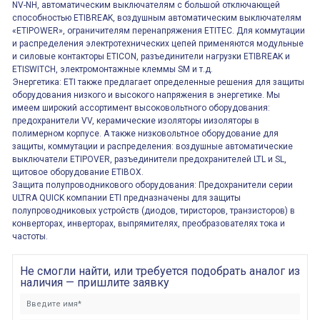
NV-NH, автоматическим выключателям с большой отключающей
способностью ETIBREAK, воздушным автоматическим выключателям
«ETIPOWER», ограничителям перенапряжения ETITEC. Для коммутации
и распределения электротехнических цепей применяются модульные
и силовые контакторы ETICON, разъединители нагрузки ETIBREAK и
ETISWITCH, электромонтажные клеммы SM и т.д.
Энергетика: ETI также предлагает определенные решения для защиты
оборудования низкого и высокого напряжения в энергетике. Мы
имеем широкий ассортимент высоковольтного оборудования:
предохранители VV, керамические изоляторы иизоляторы в
полимерном корпусе. А также низковольтное оборудование для
защиты, коммутации и распределения: воздушные автоматические
выключатели ETIPOVER, разъединители предохранителей LTL и SL,
щитовое оборудование ETIBOX.
Защита полупроводникового оборудования: Предохранители серии
ULTRA QUICK компании ETI предназначены для защиты
полупроводниковых устройств (диодов, тиристоров, транзисторов) в
конверторах, инверторах, выпрямителях, преобразователях тока и
частоты.
Не смогли найти, или требуется подобрать аналог из
наличия — пришлите заявку