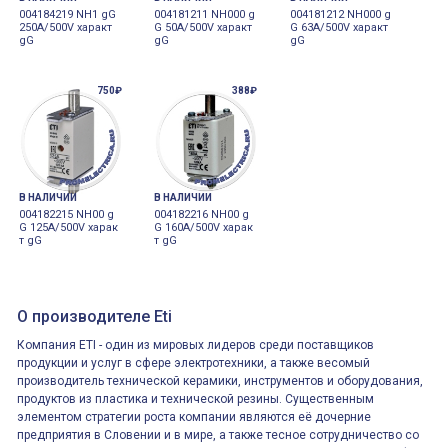
004184219 NH1 gG
004181211 NH000 g
004181212 NH000 g
250A/500V характ
G 50A/500V характ
G 63A/500V характ
gG
gG
gG
750₽
388₽
В НАЛИЧИИ
В НАЛИЧИИ
004182215 NH00 g
004182216 NH00 g
G 125A/500V харак
G 160A/500V харак
т gG
т gG
О производителе Eti
Компания ETI - один из мировых лидеров среди поставщиков
продукции и услуг в сфере электротехники, а также весомый
производитель технической керамики, инструментов и оборудования,
продуктов из пластика и технической резины. Существенным
элементом стратегии роста компании являются её дочерние
предприятия в Словении и в мире, а также тесное сотрудничество со