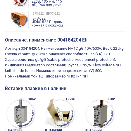
220В, 135 мм, 115
дБ, IP44 для дачи
производства 220
Вольт звук ситены
IBFS-522 | ИБФС-522
"пожарная
IBFS-522 |
тревога"
ИБФС-522 Педаль
ножная с кожухом
двойная,
контактная группа
XVR13M05L
2х(1НО+1НЗ)
XVR13M05L
Описание, применение 004184204 Eti
15Ампер 250В
Маячок
вращающийся
Артикул 004184204; Наименование NH1C gG 10A/500V; Вес 0.225kg;
оранжевый
230VAC 130мм
Группа характ. gG; Отключающая способность ac (kA) 120;
ВКН8108
Характеристика gL/gG (cable protection/equipment protection);
ВКН8108
Концевой
Индикация Индикатор состояния; Группа 1 NV/NH low voltage NH
выключатель /
выключатель
knife blade fuses; Номинальное напряжение ac (V) 500;
путевой,
800202300000С | 80 02 0 230 0000 С
Номинальный ток 10; Типоразмер NH0; Тип NH;
алюминиевый
800202300000С
регулируемый
многофункциональные
ролик
реле времени
Вставки плавкие в наличии
0.1cек.-10 дней, 10
функций/режимов
986₽
1 720₽
520₽
В НАЛИЧИИ
В НАЛИЧИИ
В НАЛИЧИИ