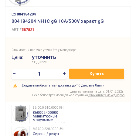
Eti
004184204
004184204 NH1C gG 10A/500V характ gG
ART #
587821
Стоимость и наличие уточняйте у менеджера
уточнить
Цена:
с НДС 22%
–
+
Купить
Ежедневная бесплатная доставка до ТК "Деловые Линии"
Цена актуальна на дату: 01.01.2022г.
Цена более трех месяцев не актуальна,
уточняйте у менеджеров
86.00.0.240.0000 | 860002400000
860002400000
Миниатюрные
модульные
таймеры Finder, 12-
240 Вольт AC/DC
MS-390-220 / ССП-390 220В
Finder
Сирена / ревун
86.00.0.240.0000