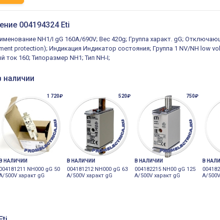
ение 004194324 Eti
именование NH1/I gG 160A/690V; Вес 420g; Группа характ. gG; Отключаю
pment protection); Индикация Индикатор состояния; Группа 1 NV/NH low v
й ток 160; Типоразмер NH1; Тип NH-I;
в наличии
1 720₽
520₽
750₽
В НАЛИЧИИ
В НАЛИЧИИ
В НАЛИЧИИ
В НАЛ
004181211 NH000 gG 50
004181212 NH000 gG 63
004182215 NH00 gG 125
004182
A/500V характ gG
A/500V характ gG
A/500V характ gG
A/500V
ti