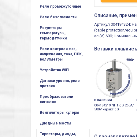
Реле промежуточные
Описание, примен
Реле безопасности
Артикул 004194324; На
Регуляторы
(cable protection/equi
температуры,
ac (V) 690; Номинальны
термодатчики
Вставки плавкие 
Реле контроля фаз,
напряжения, тока, ПЛК,
вольтметры
986₽
Устройства WiFi
Датчики уровня, реле
протока
Преобразователи
В НАЛИЧИИ
сигналов
004184219 NH1 gG 250A/
500V характ gG
Вентиляторы кулеры
Диодные мосты
Тиристоры, диоды,
О производителе E