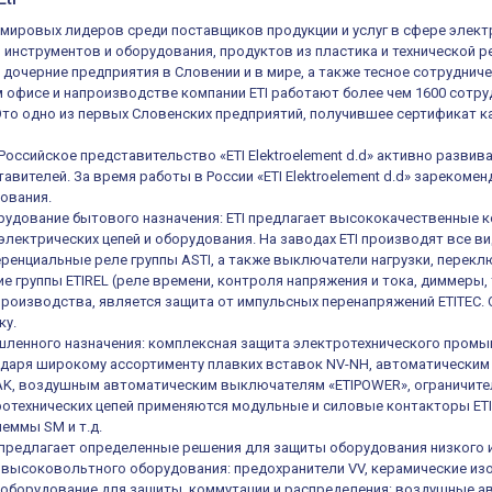
из мировых лидеров среди поставщиков продукции и услуг в сфере элек
, инструментов и оборудования, продуктов из пластика и технической 
 дочерние предприятия в Словении и в мире, а также тесное сотруднич
 офисе и напроизводстве компании ETI работают более чем 1600 сотруд
 Это одно из первых Словенских предприятий, получившее сертификат ка
 Российское представительство «ETI Elektroelement d.d» активно разв
авителей. За время работы в России «ETI Elektroelement d.d» зареком
ования.
удование бытового назначения: ETI предлагает высококачественные к
электрических цепей и оборудования. На заводах ETI производят все в
енциальные реле группы ASTI, а также выключатели нагрузки, переключ
е группы ETIREL (реле времени, контроля напряжения и тока, диммеры, 
роизводства, является защита от импульсных перенапряжений ETITEC.
ку.
ленного назначения: комплексная защита электротехнического промы
одаря широкому ассортименту плавких вставок NV-NH, автоматическ
K, воздушным автоматическим выключателям «ETIPOWER», ограничител
отехнических цепей применяются модульные и силовые контакторы ETIC
еммы SM и т.д.
е предлагает определенные решения для защиты оборудования низкого 
высоковольтного оборудования: предохранители VV, керамические из
оборудование для защиты, коммутации и распределения: воздушные а