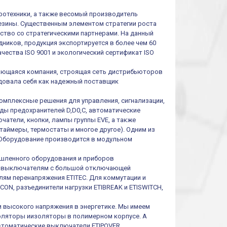
тротехники, а также весомый производитель
резины. Существенным элементом стратегии роста
ество со стратегическими партнерами. На данный
ников, продукция экспортируется в более чем 60
чества ISO 9001 и экологический сертификат ISO
ивающаяся компания, строящая сеть дистрибьюторов
ендовала себя как надежный поставщик
омплексные решения для управления, сигнализации,
иды предохранителей D,D0,C, автоматические
атели, кнопки, лампы группы EVE, а также
таймеры, термостаты и многое другое). Одним из
 Оборудование производится в модульном
шленного оборудования и приборов
им выключателям с большой отключающей
ям перенапряжения ETITEC. Для коммутации и
ON, разъединители нагрузки ETIBREAK и ETISWITCH,
и высокого напряжения в энергетике. Мы имеем
оляторы иизоляторы в полимерном корпусе. А
втоматические выключатели ETIPOVER,