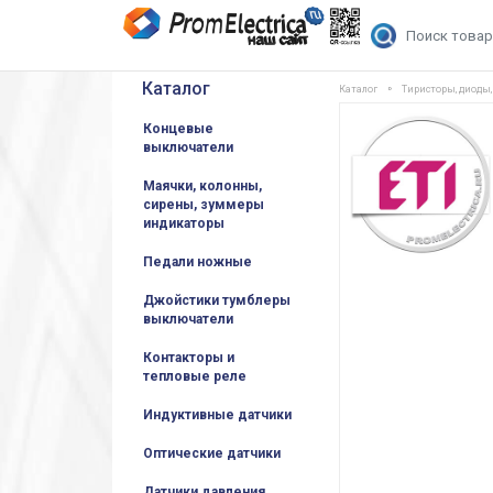
Каталог
Каталог
Тиристоры, диоды
Концевые
выключатели
Маячки, колонны,
сирены, зуммеры
индикаторы
Педали ножные
Джойстики тумблеры
выключатели
Контакторы и
тепловые реле
Индуктивные датчики
Оптические датчики
Датчики давления