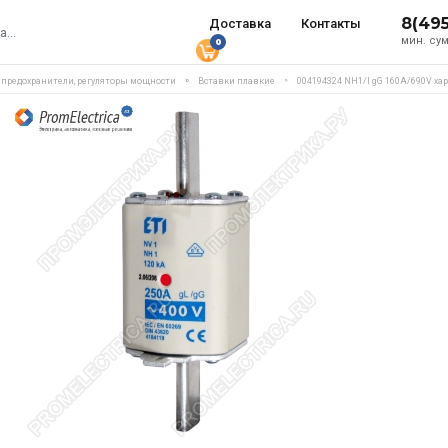
8(49
Доставка
Контакты
мин. сум
0
, предохранители, регуляторы мощности
Вставки плавкие
004194324 NH1/I gG 160A/690V ха