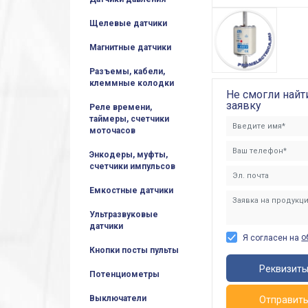
Щелевые датчики
Магнитные датчики
Разъемы, кабели,
клеммные колодки
Не смогли найт
заявку
Реле времени,
таймеры, счетчики
моточасов
Энкодеры, муфты,
счетчики импульсов
Емкостные датчики
Ультразвуковые
датчики
о
Я согласен на
Кнопки посты пульты
Реквизит
Потенциометры
Выключатели
Отправит