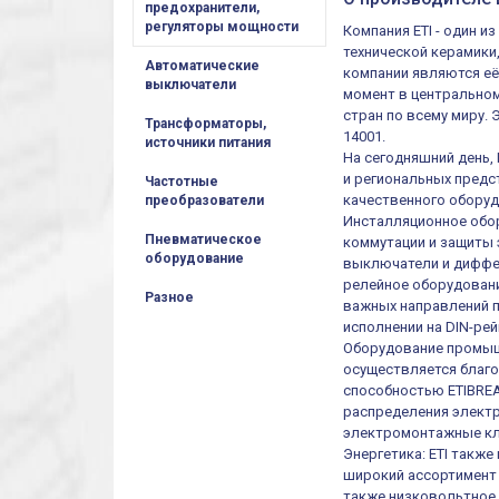
предохранители,
регуляторы мощности
Компания ETI - один 
технической керамики
Автоматические
компании являются её
выключатели
момент в центральном
стран по всему миру.
Трансформаторы,
14001.
источники питания
На сегодняшний день,
и региональных предст
Частотные
качественного оборуд
преобразователи
Инсталляционное обор
Пневматическое
коммутации и защиты 
оборудование
выключатели и диффер
релейное оборудовани
Разное
важных направлений п
исполнении на DIN-рей
Оборудование промыш
осуществляется благ
способностью ETIBREA
распределения электр
электромонтажные кл
Энергетика: ETI такж
широкий ассортимент 
также низковольтное 