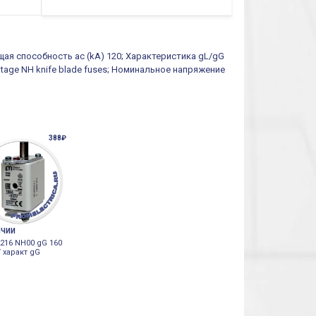
щая способность ac (kA) 120; Характеристика gL/gG
oltage NH knife blade fuses; Номинальное напряжение
388₽
ИЧИИ
216 NH00 gG 160
 характ gG