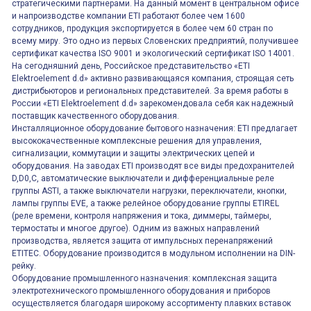
стратегическими партнерами. На данный момент в центральном офисе
и напроизводстве компании ETI работают более чем 1600
сотрудников, продукция экспортируется в более чем 60 стран по
всему миру. Это одно из первых Словенских предприятий, получившее
сертификат качества ISO 9001 и экологический сертификат ISO 14001.
На сегодняшний день, Российское представительство «ETI
Elektroelement d.d» активно развивающаяся компания, строящая сеть
дистрибьюторов и региональных представителей. За время работы в
России «ETI Elektroelement d.d» зарекомендовала себя как надежный
поставщик качественного оборудования.
Инсталляционное оборудование бытового назначения: ETI предлагает
высококачественные комплексные решения для управления,
сигнализации, коммутации и защиты электрических цепей и
оборудования. На заводах ETI производят все виды предохранителей
D,D0,C, автоматические выключатели и дифференциальные реле
группы ASTI, а также выключатели нагрузки, переключатели, кнопки,
лампы группы EVE, а также релейное оборудование группы ETIREL
(реле времени, контроля напряжения и тока, диммеры, таймеры,
термостаты и многое другое). Одним из важных направлений
производства, является защита от импульсных перенапряжений
ETITEC. Оборудование производится в модульном исполнении на DIN-
рейку.
Оборудование промышленного назначения: комплексная защита
электротехнического промышленного оборудования и приборов
осуществляется благодаря широкому ассортименту плавких вставок