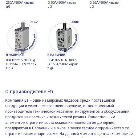
250A/500V характ
G 50A/500V характ
G 63A/500V характ
gG
gG
gG
750₽
388₽
В НАЛИЧИИ
В НАЛИЧИИ
004182215 NH00 g
004182216 NH00 g
G 125A/500V харак
G 160A/500V харак
т gG
т gG
О производителе Eti
Компания ETI - один из мировых лидеров среди поставщиков
продукции и услуг в сфере электротехники, а также весомый
производитель технической керамики, инструментов и оборудования,
продуктов из пластика и технической резины. Существенным
элементом стратегии роста компании являются её дочерние
предприятия в Словении и в мире, а также тесное сотрудничество со
стратегическими партнерами. На данный момент в центральном офисе