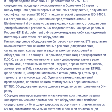
и напроизводстве компании ETI работают более чем 1600
сотрудников, продукция экспортируется в более чем 60 стран по
всему миру. Это одно из первых Словенских предприятий, получившее
сертификат качества ISO 9001 и экологический сертификат ISO 14001.
На сегодняшний день, Российское представительство «ETI
Elektroelement d.d» активно развивающаяся компания, строящая сеть
дистрибьюторов и региональных представителей. За время работы в
России «ETI Elektroelement d.d» зарекомендовала себя как надежный
поставщик качественного оборудования.
Инсталляционное оборудование бытового назначения: ETI предлагает
высококачественные комплексные решения для управления,
сигнализации, коммутации и защиты электрических цепей и
оборудования. На заводах ETI производят все виды предохранителей
D,D0,C, автоматические выключатели и дифференциальные реле
группы ASTI, а также выключатели нагрузки, переключатели, кнопки,
лампы группы EVE, а также релейное оборудование группы ETIREL
(реле времени, контроля напряжения и тока, диммеры, таймеры,
термостаты и многое другое). Одним из важных направлений
производства, является защита от импульсных перенапряжений
ETITEC. Оборудование производится в модульном исполнении на DIN-
рейку.
Оборудование промышленного назначения: комплексная защита
электротехнического промышленного оборудования и приборов
осуществляется благодаря широкому ассортименту плавких вставок
NV-NH, автоматическим выключателям с большой отключающей