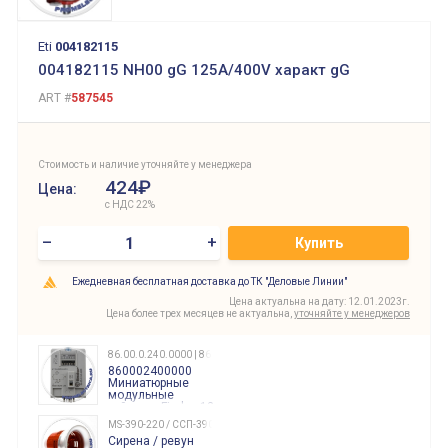
Eti
004182115
004182115 NH00 gG 125A/400V характ gG
ART #
587545
Стоимость и наличие уточняйте у менеджера
424₽
Цена:
с НДС 22%
–
+
Купить
Ежедневная бесплатная доставка до ТК "Деловые Линии"
Цена актуальна на дату: 12.01.2023г.
Цена более трех месяцев не актуальна,
уточняйте у менеджеров
86.00.0.240.0000 | 860002400000
860002400000
Миниатюрные
модульные
таймеры Finder, 12-
240 Вольт AC/DC
MS-390-220 / ССП-390 220В
Finder
Сирена / ревун
86.00.0.240.0000