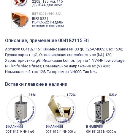
220В, 135 мм, 115
дБ, IP44 для дачи
производства 220
Вольт звук ситены
IBFS-522 | ИБФС-522
"пожарная
IBFS-522 |
тревога"
ИБФС-522 Педаль
ножная с кожухом
двойная,
контактная группа
XVR13M05L
2х(1НО+1НЗ)
XVR13M05L
Описание, применение 004182115 Eti
15Ампер 250В
Маячок
вращающийся
Артикул 004182115; Наименование NH00 gG 125A/400V; Вес 153g;
оранжевый
230VAC 130мм
Группа характ. gG; Отключающая способность ac (kA) 120;
ВКН8108
Характеристика gG; Индикация kombi; Группа 1 NV/NH low voltage
ВКН8108
Концевой
NH knife blade fuses; Номинальное напряжение ac (V) 400;
выключатель /
выключатель
Номинальный ток 125; Типоразмер NH000; Тип NH;;
путевой,
800202300000С | 80 02 0 230 0000 С
алюминиевый
800202300000С
регулируемый
Вставки плавкие в наличии
многофункциональные
ролик
реле времени
0.1cек.-10 дней, 10
986₽
функций/режимов
1 720₽
520₽
В НАЛИЧИИ
В НАЛИЧИИ
В НАЛИЧИИ
004184219 NH1 gG
004181211 NH000 g
004181212 NH000 g