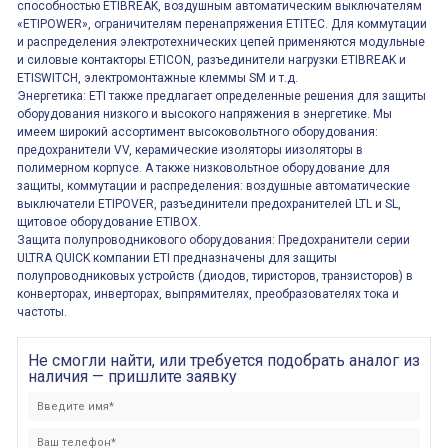
способностью ETIBREAK, воздушным автоматическим выключателям
«ETIPOWER», ограничителям перенапряжения ETITEC. Для коммутации
и распределения электротехнических цепей применяются модульные
и силовые контакторы ETICON, разъединители нагрузки ETIBREAK и
ETISWITCH, электромонтажные клеммы SM и т.д.
Энергетика: ETI также предлагает определенные решения для защиты
оборудования низкого и высокого напряжения в энергетике. Мы
имеем широкий ассортимент высоковольтного оборудования:
предохранители VV, керамические изоляторы иизоляторы в
полимерном корпусе. А также низковольтное оборудование для
защиты, коммутации и распределения: воздушные автоматические
выключатели ETIPOVER, разъединители предохранителей LTL и SL,
щитовое оборудование ETIBOX.
Защита полупроводникового оборудования: Предохранители серии
ULTRA QUICK компании ETI предназначены для защиты
полупроводниковых устройств (диодов, тиристоров, транзисторов) в
конверторах, инверторах, выпрямителях, преобразователях тока и
частоты.
Не смогли найти, или требуется подобрать аналог из
наличия — пришлите заявку