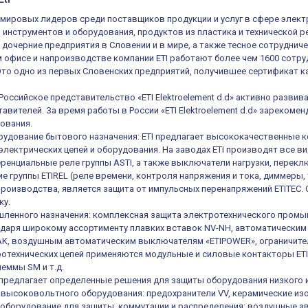
из мировых лидеров среди поставщиков продукции и услуг в сфере элек
, инструментов и оборудования, продуктов из пластика и технической 
 дочерние предприятия в Словении и в мире, а также тесное сотруднич
 офисе и напроизводстве компании ETI работают более чем 1600 сотруд
 Это одно из первых Словенских предприятий, получившее сертификат ка
 Российское представительство «ETI Elektroelement d.d» активно разв
авителей. За время работы в России «ETI Elektroelement d.d» зареком
ования.
удование бытового назначения: ETI предлагает высококачественные к
электрических цепей и оборудования. На заводах ETI производят все в
енциальные реле группы ASTI, а также выключатели нагрузки, переключ
е группы ETIREL (реле времени, контроля напряжения и тока, диммеры, 
роизводства, является защита от импульсных перенапряжений ETITEC.
ку.
ленного назначения: комплексная защита электротехнического промы
одаря широкому ассортименту плавких вставок NV-NH, автоматическ
K, воздушным автоматическим выключателям «ETIPOWER», ограничител
отехнических цепей применяются модульные и силовые контакторы ETIC
еммы SM и т.д.
е предлагает определенные решения для защиты оборудования низкого 
высоковольтного оборудования: предохранители VV, керамические из
оборудование для защиты, коммутации и распределения: воздушные а