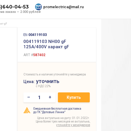
5)640-04-53
promelectrica@mail.ru
ма заказа — 2.000 рублей
акт gF
Eti
004119103
004119103 NH00 gF
125A/400V характ gF
ART #
587402
Стоимость и наличие уточняйте у менеджера
уточнить
Цена:
с НДС 22%
–
+
Купить
Ежедневная бесплатная доставка
до ТК "Деловые Линии"
Цена актуальна на дату: 01.01.2022г.
Цена более трех месяцев не актуальна,
уточняйте у менеджеров