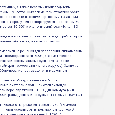
тротехники, а также весомый производитель
резины. Существенным элементом стратегии роста
ество со стратегическими партнерами. На данный
ников, продукция экспортируется в более чем 60
чества ISO 9001 и экологический сертификат ISO
ивающаяся компания, строящая сеть дистрибьюторов
ендовала себя как надежный поставщик
омплексные решения для управления, сигнализации,
иды предохранителей D,D0,C, автоматические
атели, кнопки, лампы группы EVE, а также
таймеры, термостаты и многое другое). Одним из
 Оборудование производится в модульном
шленного оборудования и приборов
им выключателям с большой отключающей
ям перенапряжения ETITEC. Для коммутации и
ON, разъединители нагрузки ETIBREAK и ETISWITCH,
и высокого напряжения в энергетике. Мы имеем
оляторы иизоляторы в полимерном корпусе. А
втоматические выключатели ETIPOVER,