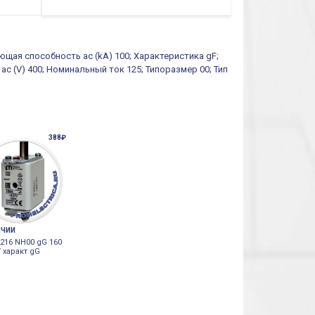
ющая способность ac (kA) 100; Характеристика gF;
ac (V) 400; Номинальный ток 125; Типоразмер 00; Тип
388₽
ИЧИИ
216 NH00 gG 160
 характ gG