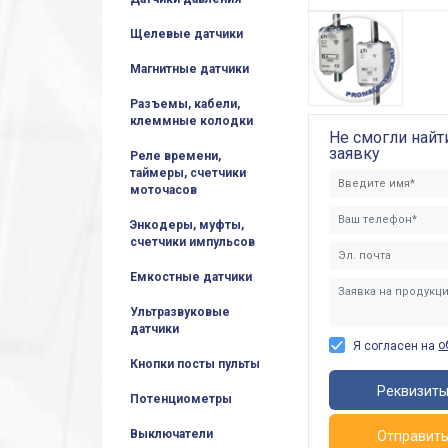
Щелевые датчики
Магнитные датчики
Разъемы, кабели,
клеммные колодки
Не смогли найт
заявку
Реле времени,
таймеры, счетчики
моточасов
Энкодеры, муфты,
счетчики импульсов
Емкостные датчики
Ультразвуковые
датчики
о
Я согласен на
Кнопки посты пульты
Реквизит
Потенциометры
Выключатели
Отправит