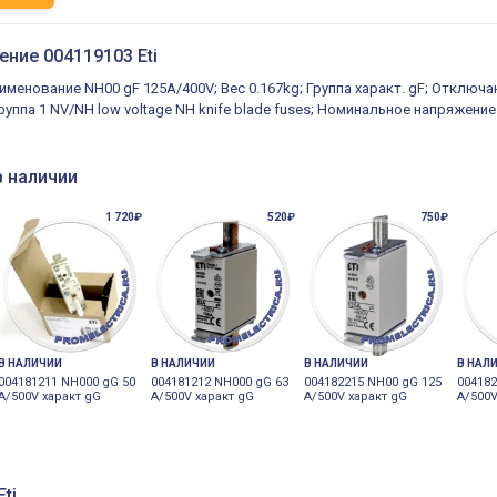
ение 004119103 Eti
именование NH00 gF 125A/400V; Вес 0.167kg; Группа характ. gF; Отключа
уппа 1 NV/NH low voltage NH knife blade fuses; Номинальное напряжение 
в наличии
1 720₽
520₽
750₽
В НАЛИЧИИ
В НАЛИЧИИ
В НАЛИЧИИ
В НАЛ
004181211 NH000 gG 50
004181212 NH000 gG 63
004182215 NH00 gG 125
004182
A/500V характ gG
A/500V характ gG
A/500V характ gG
A/500V
ti