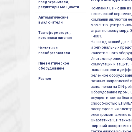
предохранители,
регуляторы мощности
Компания ETI - один 
технической керамики
Автоматические
компании являются её
выключатели
момент в центральном
стран по всему миру.
Трансформаторы,
14001.
источники питания
На сегодняшний день,
и региональных предст
Частотные
качественного оборуд
преобразователи
Инсталляционное обор
Пневматическое
коммутации и защиты 
оборудование
выключатели и диффер
релейное оборудовани
Разное
важных направлений п
исполнении на DIN-рей
Оборудование промыш
осуществляется благ
способностью ETIBREA
распределения электр
электромонтажные кл
Энергетика: ETI такж
широкий ассортимент 
также низковольтное 