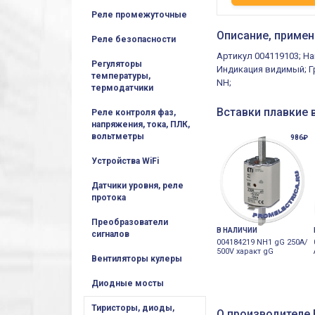
Реле промежуточные
Описание, примен
Реле безопасности
Артикул 004119103; На
Регуляторы
Индикация видимый; Гр
температуры,
NH;
термодатчики
Вставки плавкие 
Реле контроля фаз,
напряжения, тока, ПЛК,
вольтметры
986₽
Устройства WiFi
Датчики уровня, реле
протока
Преобразователи
В НАЛИЧИИ
сигналов
004184219 NH1 gG 250A/
500V характ gG
Вентиляторы кулеры
Диодные мосты
Тиристоры, диоды,
О производителе E