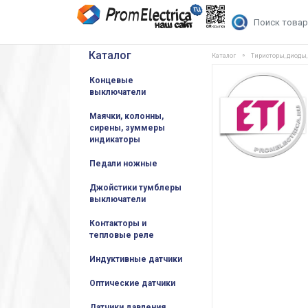
Каталог
Каталог
Тиристоры, диоды
Концевые
выключатели
Маячки, колонны,
сирены, зуммеры
индикаторы
Педали ножные
Джойстики тумблеры
выключатели
Контакторы и
тепловые реле
Индуктивные датчики
Оптические датчики
Датчики давления