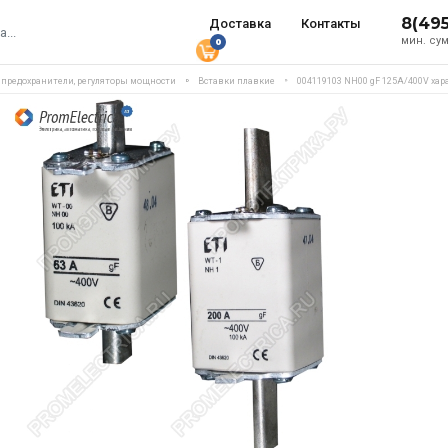
8(49
Доставка
Контакты
мин. сум
0
, предохранители, регуляторы мощности
Вставки плавкие
004119103 NH00 gF 125A/400V хар