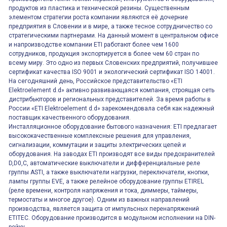
продуктов из пластика и технической резины. Существенным
элементом стратегии роста компании являются её дочерние
предприятия в Словении и в мире, а также тесное сотрудничество со
стратегическими партнерами. На данный момент в центральном офисе
и напроизводстве компании ETI работают более чем 1600
сотрудников, продукция экспортируется в более чем 60 стран по
всему миру. Это одно из первых Словенских предприятий, получившее
сертификат качества ISO 9001 и экологический сертификат ISO 14001.
На сегодняшний день, Российское представительство «ETI
Elektroelement d.d» активно развивающаяся компания, строящая сеть
дистрибьюторов и региональных представителей. За время работы в
России «ETI Elektroelement d.d» зарекомендовала себя как надежный
поставщик качественного оборудования.
Инсталляционное оборудование бытового назначения: ETI предлагает
высококачественные комплексные решения для управления,
сигнализации, коммутации и защиты электрических цепей и
оборудования. На заводах ETI производят все виды предохранителей
D,D0,C, автоматические выключатели и дифференциальные реле
группы ASTI, а также выключатели нагрузки, переключатели, кнопки,
лампы группы EVE, а также релейное оборудование группы ETIREL
(реле времени, контроля напряжения и тока, диммеры, таймеры,
термостаты и многое другое). Одним из важных направлений
производства, является защита от импульсных перенапряжений
ETITEC. Оборудование производится в модульном исполнении на DIN-