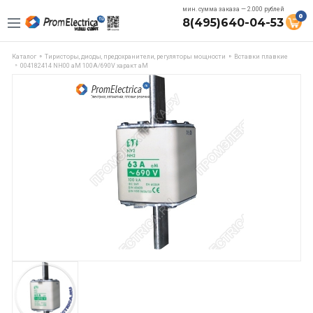
мин. сумма заказа — 2.000 рублей
0
8(495)640-04-53
Каталог
Тиристоры, диоды, предохранители, регуляторы мощности
Вставки плавкие
004182414 NH00 aM 100A/690V характ aM