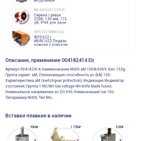
модульные
таймеры Finder, 12-
240 Вольт AC/DC
MS-390-220 / ССП-390 220В
Finder
Сирена / ревун
86.00.0.240.0000
220В, 135 мм, 115
дБ, IP44 для дачи
производства 220
Вольт звук ситены
IBFS-522 | ИБФС-522
"пожарная
IBFS-522 |
тревога"
ИБФС-522 Педаль
ножная с кожухом
двойная,
контактная группа
XVR13M05L
2х(1НО+1НЗ)
XVR13M05L
Описание, применение 004182414 Eti
15Ампер 250В
Маячок
вращающийся
Артикул 004182414; Наименование NH00 aM 100A/690V; Вес 153g;
оранжевый
230VAC 130мм
Группа характ. aM; Отключающая способность ac (kA) 100;
ВКН8108
Характеристика aM (switchgear protection); Индикация Индикатор
ВКН8108
Концевой
состояния; Группа 1 NV/NH low voltage NH knife blade fuses;
выключатель /
Номинальное напряжение ac (V) 690; Номинальный ток 100;
выключатель
путевой,
Типоразмер NH00; Тип NH;;
800202300000С | 80 02 0 230 0000 С
алюминиевый
800202300000С
регулируемый
многофункциональные
ролик
реле времени
0.1cек.-10 дней, 10
Вставки плавкие в наличии
функций/режимов
986₽
1 720₽
520₽