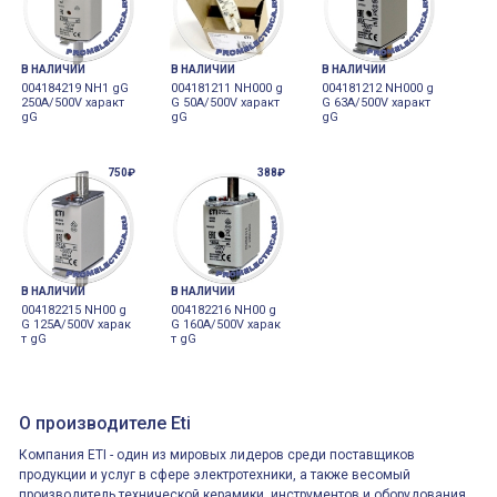
В НАЛИЧИИ
В НАЛИЧИИ
В НАЛИЧИИ
004184219 NH1 gG
004181211 NH000 g
004181212 NH000 g
250A/500V характ
G 50A/500V характ
G 63A/500V характ
gG
gG
gG
750₽
388₽
В НАЛИЧИИ
В НАЛИЧИИ
004182215 NH00 g
004182216 NH00 g
G 125A/500V харак
G 160A/500V харак
т gG
т gG
О производителе Eti
Компания ETI - один из мировых лидеров среди поставщиков
продукции и услуг в сфере электротехники, а также весомый
производитель технической керамики, инструментов и оборудования,