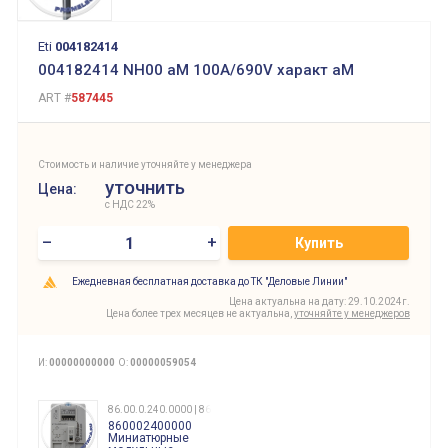
Eti
004182414
004182414 NH00 aM 100A/690V характ aM
ART #
587445
Стоимость и наличие уточняйте у менеджера
уточнить
Цена:
с НДС 22%
–
+
Купить
Ежедневная бесплатная доставка до ТК "Деловые Линии"
Цена актуальна на дату: 29.10.2024г.
Цена более трех месяцев не актуальна,
уточняйте у менеджеров
И:
00000000000
О:
00000059054
86.00.0.240.0000 | 860002400000
860002400000
Миниатюрные