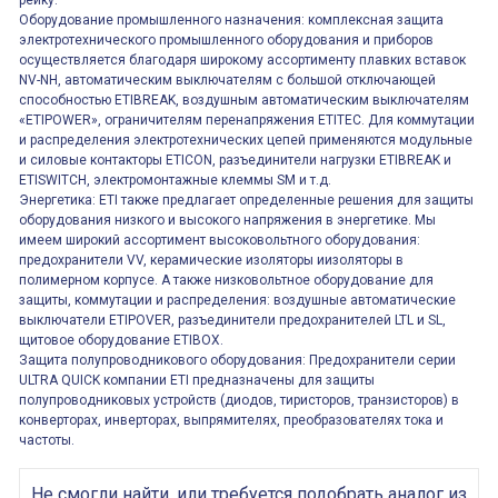
рейку.
Оборудование промышленного назначения: комплексная защита
электротехнического промышленного оборудования и приборов
осуществляется благодаря широкому ассортименту плавких вставок
NV-NH, автоматическим выключателям с большой отключающей
способностью ETIBREAK, воздушным автоматическим выключателям
«ETIPOWER», ограничителям перенапряжения ETITEC. Для коммутации
и распределения электротехнических цепей применяются модульные
и силовые контакторы ETICON, разъединители нагрузки ETIBREAK и
ETISWITCH, электромонтажные клеммы SM и т.д.
Энергетика: ETI также предлагает определенные решения для защиты
оборудования низкого и высокого напряжения в энергетике. Мы
имеем широкий ассортимент высоковольтного оборудования:
предохранители VV, керамические изоляторы иизоляторы в
полимерном корпусе. А также низковольтное оборудование для
защиты, коммутации и распределения: воздушные автоматические
выключатели ETIPOVER, разъединители предохранителей LTL и SL,
щитовое оборудование ETIBOX.
Защита полупроводникового оборудования: Предохранители серии
ULTRA QUICK компании ETI предназначены для защиты
полупроводниковых устройств (диодов, тиристоров, транзисторов) в
конверторах, инверторах, выпрямителях, преобразователях тока и
частоты.
Не смогли найти, или требуется подобрать аналог из