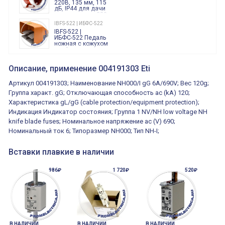
220В, 135 мм, 115
дБ, IP44 для дачи
производства 220
Вольт звук ситены
IBFS-522 | ИБФС-522
"пожарная
IBFS-522 |
тревога"
ИБФС-522 Педаль
ножная с кожухом
двойная,
контактная группа
XVR13M05L
2х(1НО+1НЗ)
XVR13M05L
Описание, применение 004191303 Eti
15Ампер 250В
Маячок
вращающийся
Артикул 004191303; Наименование NH000/I gG 6A/690V; Вес 120g;
оранжевый
230VAC 130мм
Группа характ. gG; Отключающая способность ac (kA) 120;
ВКН8108
Характеристика gL/gG (cable protection/equipment protection);
ВКН8108
Концевой
Индикация Индикатор состояния; Группа 1 NV/NH low voltage NH
выключатель /
выключатель
knife blade fuses; Номинальное напряжение ac (V) 690;
путевой,
800202300000С | 80 02 0 230 0000 С
Номинальный ток 6; Типоразмер NH000; Тип NH-I;
алюминиевый
800202300000С
регулируемый
многофункциональные
ролик
реле времени
Вставки плавкие в наличии
0.1cек.-10 дней, 10
функций/режимов
986₽
1 720₽
520₽
В НАЛИЧИИ
В НАЛИЧИИ
В НАЛИЧИИ