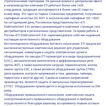
стратегическими партнерами. На данный момент в центральном офисе
и напроизводстве компании ETI работают более чем 1600
сотрудников, продукция экспортируется в более чем 60 стран по
всему миру. Это одно из первых Словенских предприятий, получившее
сертификат качества ISO 9001 и экологический сертификат ISO 14001.
На сегодняшний день, Российское представительство «ETI
Elektroelement d.d» активно развивающаяся компания, строящая сеть
дистрибьюторов и региональных представителей. За время работы в
России «ETI Elektroelement d.d» зарекомендовала себя как надежный
поставщик качественного оборудования.
Инсталляционное оборудование бытового назначения: ETI предлагает
высококачественные комплексные решения для управления,
сигнализации, коммутации и защиты электрических цепей и
оборудования. На заводах ETI производят все виды предохранителей
D,D0,C, автоматические выключатели и дифференциальные реле
группы ASTI, а также выключатели нагрузки, переключатели, кнопки,
лампы группы EVE, а также релейное оборудование группы ETIREL
(реле времени, контроля напряжения и тока, диммеры, таймеры,
термостаты и многое другое). Одним из важных направлений
производства, является защита от импульсных перенапряжений
ETITEC. Оборудование производится в модульном исполнении на DIN-
рейку.
Оборудование промышленного назначения: комплексная защита
электротехнического промышленного оборудования и приборов
осуществляется благодаря широкому ассортименту плавких вставок