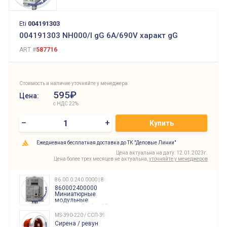
Eti
004191303
004191303 NH000/I gG 6A/690V характ gG
ART #
587716
Стоимость и наличие уточняйте у менеджера
595₽
Цена:
с НДС 22%
–
+
Купить
Ежедневная бесплатная доставка до ТК "Деловые Линии"
Цена актуальна на дату: 12.01.2023г.
Цена более трех месяцев не актуальна,
уточняйте у менеджеров
86.00.0.240.0000 | 860002400000
860002400000
Миниатюрные
модульные
таймеры Finder, 12-
240 Вольт AC/DC
MS-390-220 / ССП-390 220В
Finder
Сирена / ревун
86.00.0.240.0000