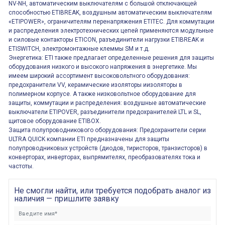
NV-NH, автоматическим выключателям с большой отключающей
способностью ETIBREAK, воздушным автоматическим выключателям
«ETIPOWER», ограничителям перенапряжения ETITEC. Для коммутации
и распределения электротехнических цепей применяются модульные
и силовые контакторы ETICON, разъединители нагрузки ETIBREAK и
ETISWITCH, электромонтажные клеммы SM и т.д.
Энергетика: ETI также предлагает определенные решения для защиты
оборудования низкого и высокого напряжения в энергетике. Мы
имеем широкий ассортимент высоковольтного оборудования:
предохранители VV, керамические изоляторы иизоляторы в
полимерном корпусе. А также низковольтное оборудование для
защиты, коммутации и распределения: воздушные автоматические
выключатели ETIPOVER, разъединители предохранителей LTL и SL,
щитовое оборудование ETIBOX.
Защита полупроводникового оборудования: Предохранители серии
ULTRA QUICK компании ETI предназначены для защиты
полупроводниковых устройств (диодов, тиристоров, транзисторов) в
конверторах, инверторах, выпрямителях, преобразователях тока и
частоты.
Не смогли найти, или требуется подобрать аналог из
наличия — пришлите заявку