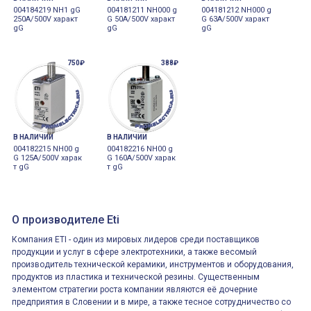
004184219 NH1 gG
004181211 NH000 g
004181212 NH000 g
250A/500V характ
G 50A/500V характ
G 63A/500V характ
gG
gG
gG
750₽
388₽
В НАЛИЧИИ
В НАЛИЧИИ
004182215 NH00 g
004182216 NH00 g
G 125A/500V харак
G 160A/500V харак
т gG
т gG
О производителе Eti
Компания ETI - один из мировых лидеров среди поставщиков
продукции и услуг в сфере электротехники, а также весомый
производитель технической керамики, инструментов и оборудования,
продуктов из пластика и технической резины. Существенным
элементом стратегии роста компании являются её дочерние
предприятия в Словении и в мире, а также тесное сотрудничество со