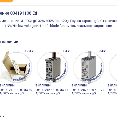
ение 004191108 Eti
именование NH000/I gG 32A/400V; Вес 120g; Группа характ. gG; Отключа
па 1 NV/NH low voltage NH knife blade fuses; Номинальное напряжение ac
в наличии
1 720₽
520₽
750₽
В НАЛИЧИИ
В НАЛИЧИИ
В НАЛИЧИИ
В НАЛ
004181211 NH000 gG 50
004181212 NH000 gG 63
004182215 NH00 gG 125
004182
A/500V характ gG
A/500V характ gG
A/500V характ gG
A/500V
ti