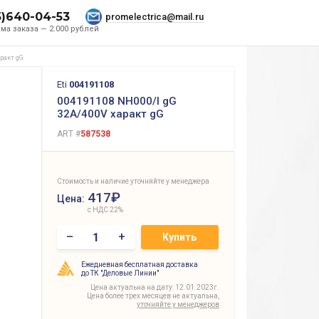
5)640-04-53
promelectrica@mail.ru
ма заказа — 2.000 рублей
аракт gG
Eti
004191108
004191108 NH000/I gG
32A/400V характ gG
ART #
587538
Стоимость и наличие уточняйте у менеджера
417₽
Цена:
с НДС 22%
–
+
Купить
Ежедневная бесплатная доставка
до ТК "Деловые Линии"
Цена актуальна на дату: 12.01.2023г.
Цена более трех месяцев не актуальна,
уточняйте у менеджеров