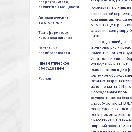
предохранители,
регуляторы мощности
Компания ETI - один 
технической керамики
Автоматические
компании являются её
выключатели
момент в центральном
стран по всему миру.
Трансформаторы,
14001.
источники питания
На сегодняшний день,
и региональных предст
Частотные
качественного оборуд
преобразователи
Инсталляционное обор
Пневматическое
коммутации и защиты 
оборудование
выключатели и диффер
релейное оборудовани
Разное
важных направлений п
исполнении на DIN-рей
Оборудование промыш
осуществляется благ
способностью ETIBREA
распределения электр
электромонтажные кл
Энергетика: ETI такж
широкий ассортимент 
также низковольтное 