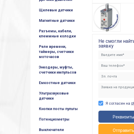
Щелевые датчики
Магнитные датчики
Разъемы, кабели,
клеммные колодки
Не смогли найт
заявку
Реле времени,
таймеры, счетчики
моточасов
Энкодеры, муфты,
счетчики импульсов
Емкостные датчики
Ультразвуковые
датчики
о
Я согласен на
Кнопки посты пульты
Реквизит
Потенциометры
Выключатели
Отправит