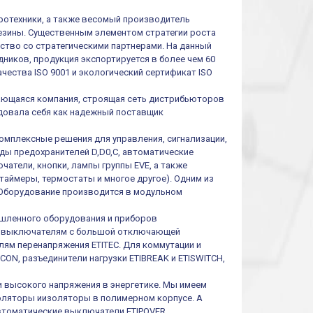
тротехники, а также весомый производитель
резины. Существенным элементом стратегии роста
ество со стратегическими партнерами. На данный
ников, продукция экспортируется в более чем 60
чества ISO 9001 и экологический сертификат ISO
ивающаяся компания, строящая сеть дистрибьюторов
ендовала себя как надежный поставщик
омплексные решения для управления, сигнализации,
иды предохранителей D,D0,C, автоматические
атели, кнопки, лампы группы EVE, а также
таймеры, термостаты и многое другое). Одним из
 Оборудование производится в модульном
шленного оборудования и приборов
им выключателям с большой отключающей
ям перенапряжения ETITEC. Для коммутации и
ON, разъединители нагрузки ETIBREAK и ETISWITCH,
и высокого напряжения в энергетике. Мы имеем
оляторы иизоляторы в полимерном корпусе. А
втоматические выключатели ETIPOVER,