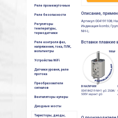
Реле промежуточные
Описание, примен
Реле безопасности
Артикул 004191108; На
Регуляторы
Индикация kombi; Груп
температуры,
NH-I;;
термодатчики
Вставки плавкие 
Реле контроля фаз,
напряжения, тока, ПЛК,
вольтметры
986₽
Устройства WiFi
Датчики уровня, реле
протока
Преобразователи
В НАЛИЧИИ
сигналов
004184219 NH1 gG 250A/
500V характ gG
Вентиляторы кулеры
Диодные мосты
Тиристоры, диоды,
О производителе E