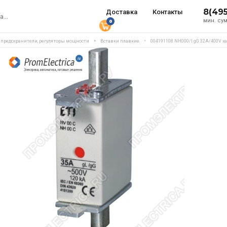
8(49
Доставка
Контакты
мин. сум
0
, предохранители, регуляторы мощности
Вставки плавкие
004191108 NH000/I gG 32A/400V х