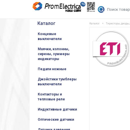
Каталог
Каталог
Тиристоры, диоды
Концевые
выключатели
Маячки, колонны,
сирены, зуммеры
индикаторы
Педали ножные
Джойстики тумблеры
выключатели
Контакторы и
тепловые реле
Индуктивные датчики
Оптические датчики
Датчики давления