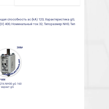
ющая способность ac (kA) 120; Характеристика gG;
 (V) 400; Номинальный ток 32; Типоразмер NH0; Тип
388₽
ИЧИИ
216 NH00 gG 160
 характ gG