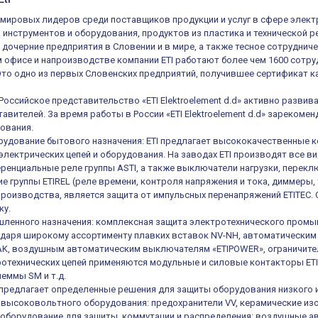
из мировых лидеров среди поставщиков продукции и услуг в сфере элек
, инструментов и оборудования, продуктов из пластика и технической 
 дочерние предприятия в Словении и в мире, а также тесное сотруднич
 офисе и напроизводстве компании ETI работают более чем 1600 сотруд
 Это одно из первых Словенских предприятий, получившее сертификат ка
 Российское представительство «ETI Elektroelement d.d» активно разв
авителей. За время работы в России «ETI Elektroelement d.d» зареком
ования.
удование бытового назначения: ETI предлагает высококачественные к
электрических цепей и оборудования. На заводах ETI производят все в
енциальные реле группы ASTI, а также выключатели нагрузки, переключ
е группы ETIREL (реле времени, контроля напряжения и тока, диммеры, 
роизводства, является защита от импульсных перенапряжений ETITEC.
ку.
ленного назначения: комплексная защита электротехнического промы
одаря широкому ассортименту плавких вставок NV-NH, автоматическ
K, воздушным автоматическим выключателям «ETIPOWER», ограничител
отехнических цепей применяются модульные и силовые контакторы ETIC
еммы SM и т.д.
е предлагает определенные решения для защиты оборудования низкого 
высоковольтного оборудования: предохранители VV, керамические из
оборудование для защиты, коммутации и распределения: воздушные а