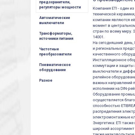
предохранители,
регуляторы мощности
Компания ETI - один 
технической керамики
Автоматические
компании являются её
выключатели
момент в центральном
стран по всему миру.
Трансформаторы,
14001.
источники питания
На сегодняшний день,
и региональных предст
Частотные
качественного оборуд
преобразователи
Инсталляционное обор
Пневматическое
коммутации и защиты 
оборудование
выключатели и диффер
релейное оборудовани
Разное
важных направлений п
исполнении на DIN-рей
Оборудование промыш
осуществляется благ
способностью ETIBREA
распределения электр
электромонтажные кл
Энергетика: ETI такж
широкий ассортимент 
также низковольтное 