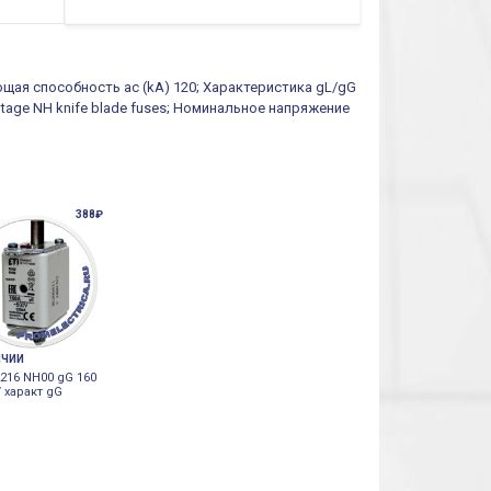
ющая способность ac (kA) 120; Характеристика gL/gG
oltage NH knife blade fuses; Номинальное напряжение
388₽
ИЧИИ
216 NH00 gG 160
 характ gG