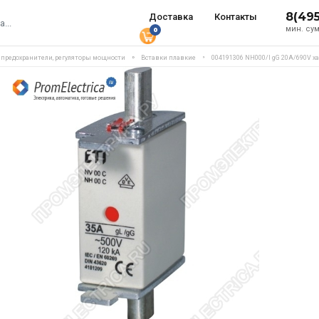
8(49
Доставка
Контакты
мин. сум
0
, предохранители, регуляторы мощности
Вставки плавкие
004191306 NH000/I gG 20A/690V х