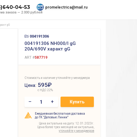
5)640-04-53
promelectrica@mail.ru
ма заказа — 2.000 рублей
аракт gG
Eti
004191306
004191306 NH000/I gG
20A/690V характ gG
ART #
587719
Стоимость и наличие уточняйте у менеджера
595₽
Цена:
с НДС 22%
–
+
Купить
Ежедневная бесплатная доставка
до ТК "Деловые Линии"
Цена актуальна на дату: 12.01.2023г.
Цена более трех месяцев не актуальна,
уточняйте у менеджеров