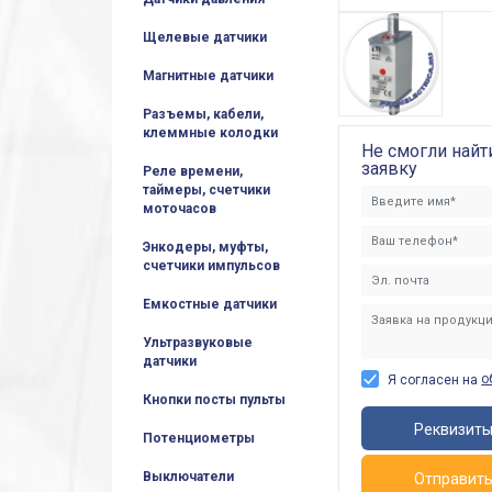
Щелевые датчики
Магнитные датчики
Разъемы, кабели,
клеммные колодки
Не смогли найт
заявку
Реле времени,
таймеры, счетчики
моточасов
Энкодеры, муфты,
счетчики импульсов
Емкостные датчики
Ультразвуковые
датчики
о
Я согласен на
Кнопки посты пульты
Реквизит
Потенциометры
Выключатели
Отправит