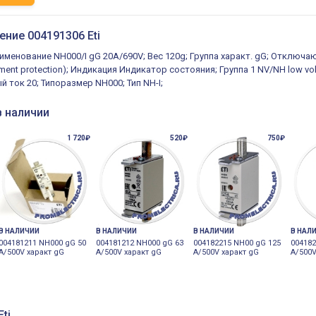
ение 004191306 Eti
именование NH000/I gG 20A/690V; Вес 120g; Группа характ. gG; Отключа
pment protection); Индикация Индикатор состояния; Группа 1 NV/NH low v
й ток 20; Типоразмер NH000; Тип NH-I;
в наличии
1 720₽
520₽
750₽
В НАЛИЧИИ
В НАЛИЧИИ
В НАЛИЧИИ
В НАЛ
004181211 NH000 gG 50
004181212 NH000 gG 63
004182215 NH00 gG 125
004182
A/500V характ gG
A/500V характ gG
A/500V характ gG
A/500V
ti