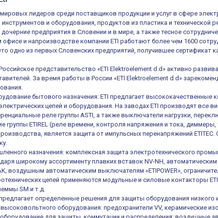
из мировых лидеров среди поставщиков продукции и услуг в сфере элек
, инструментов и оборудования, продуктов из пластика и технической 
 дочерние предприятия в Словении и в мире, а также тесное сотруднич
 офисе и напроизводстве компании ETI работают более чем 1600 сотруд
 Это одно из первых Словенских предприятий, получившее сертификат ка
 Российское представительство «ETI Elektroelement d.d» активно разв
авителей. За время работы в России «ETI Elektroelement d.d» зареком
ования.
удование бытового назначения: ETI предлагает высококачественные к
электрических цепей и оборудования. На заводах ETI производят все в
енциальные реле группы ASTI, а также выключатели нагрузки, переключ
е группы ETIREL (реле времени, контроля напряжения и тока, диммеры, 
роизводства, является защита от импульсных перенапряжений ETITEC.
ку.
ленного назначения: комплексная защита электротехнического промы
одаря широкому ассортименту плавких вставок NV-NH, автоматическ
K, воздушным автоматическим выключателям «ETIPOWER», ограничител
отехнических цепей применяются модульные и силовые контакторы ETIC
еммы SM и т.д.
е предлагает определенные решения для защиты оборудования низкого 
высоковольтного оборудования: предохранители VV, керамические из
оборудование для защиты, коммутации и распределения: воздушные а