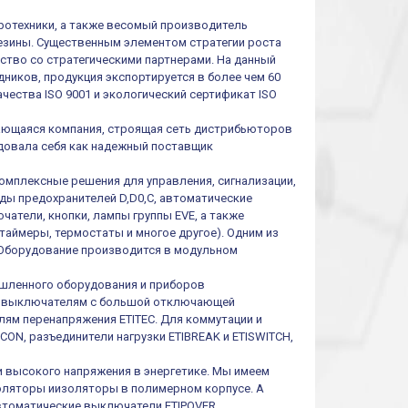
тротехники, а также весомый производитель
резины. Существенным элементом стратегии роста
ество со стратегическими партнерами. На данный
ников, продукция экспортируется в более чем 60
чества ISO 9001 и экологический сертификат ISO
ивающаяся компания, строящая сеть дистрибьюторов
ендовала себя как надежный поставщик
омплексные решения для управления, сигнализации,
иды предохранителей D,D0,C, автоматические
атели, кнопки, лампы группы EVE, а также
таймеры, термостаты и многое другое). Одним из
 Оборудование производится в модульном
шленного оборудования и приборов
им выключателям с большой отключающей
ям перенапряжения ETITEC. Для коммутации и
ON, разъединители нагрузки ETIBREAK и ETISWITCH,
и высокого напряжения в энергетике. Мы имеем
оляторы иизоляторы в полимерном корпусе. А
втоматические выключатели ETIPOVER,