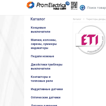
Каталог
Каталог
Тиристоры, диоды
Концевые
выключатели
Маячки, колонны,
сирены, зуммеры
индикаторы
Педали ножные
Джойстики тумблеры
выключатели
Контакторы и
тепловые реле
Индуктивные датчики
Оптические датчики
Датчики давления