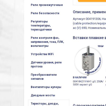
Реле промежуточные
Описание, примен
Реле безопасности
Артикул 004191306; На
Регуляторы
(cable protection/equi
температуры,
ac (V) 690; Номинальны
термодатчики
Вставки плавкие 
Реле контроля фаз,
напряжения, тока, ПЛК,
вольтметры
986₽
Устройства WiFi
Датчики уровня, реле
протока
Преобразователи
В НАЛИЧИИ
сигналов
004184219 NH1 gG 250A/
500V характ gG
Вентиляторы кулеры
Диодные мосты
Тиристоры, диоды,
О производителе E