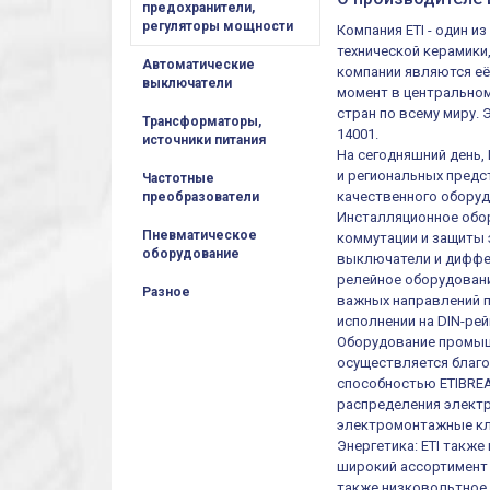
предохранители,
регуляторы мощности
Компания ETI - один 
технической керамики
Автоматические
компании являются её
выключатели
момент в центральном
стран по всему миру.
Трансформаторы,
14001.
источники питания
На сегодняшний день,
и региональных предст
Частотные
качественного оборуд
преобразователи
Инсталляционное обор
Пневматическое
коммутации и защиты 
оборудование
выключатели и диффер
релейное оборудовани
Разное
важных направлений п
исполнении на DIN-рей
Оборудование промыш
осуществляется благ
способностью ETIBREA
распределения электр
электромонтажные кл
Энергетика: ETI такж
широкий ассортимент 
также низковольтное 