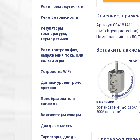
Реле промежуточные
Описание, примен
Реле безопасности
Артикул 004181411; На
Регуляторы
(switchgear protection
температуры,
Номинальный ток 50; 
термодатчики
Вставки плавкие 
Реле контроля фаз,
напряжения, тока, ПЛК,
вольтметры
986₽
Устройства WiFi
Датчики уровня, реле
протока
Преобразователи
В НАЛИЧИИ
сигналов
004184219 NH1 gG 250A/
500V характ gG
Вентиляторы кулеры
Диодные мосты
Тиристоры, диоды,
О производителе E