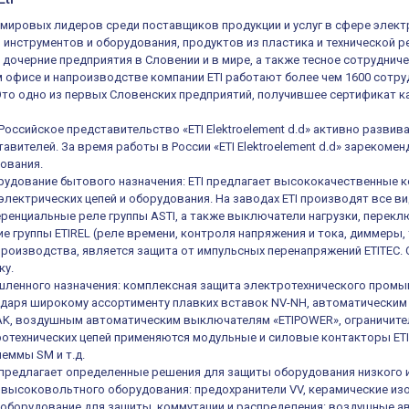
из мировых лидеров среди поставщиков продукции и услуг в сфере элек
, инструментов и оборудования, продуктов из пластика и технической 
 дочерние предприятия в Словении и в мире, а также тесное сотруднич
 офисе и напроизводстве компании ETI работают более чем 1600 сотруд
 Это одно из первых Словенских предприятий, получившее сертификат ка
 Российское представительство «ETI Elektroelement d.d» активно разв
авителей. За время работы в России «ETI Elektroelement d.d» зареком
ования.
удование бытового назначения: ETI предлагает высококачественные к
электрических цепей и оборудования. На заводах ETI производят все в
енциальные реле группы ASTI, а также выключатели нагрузки, переключ
е группы ETIREL (реле времени, контроля напряжения и тока, диммеры, 
роизводства, является защита от импульсных перенапряжений ETITEC.
ку.
ленного назначения: комплексная защита электротехнического промы
одаря широкому ассортименту плавких вставок NV-NH, автоматическ
K, воздушным автоматическим выключателям «ETIPOWER», ограничител
отехнических цепей применяются модульные и силовые контакторы ETIC
еммы SM и т.д.
е предлагает определенные решения для защиты оборудования низкого 
высоковольтного оборудования: предохранители VV, керамические из
оборудование для защиты, коммутации и распределения: воздушные а