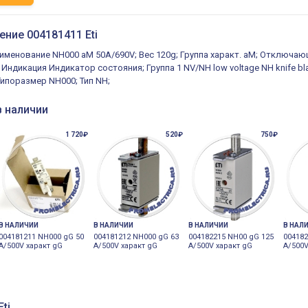
ение 004181411 Eti
именование NH000 aM 50A/690V; Вес 120g; Группа характ. aM; Отключаю
); Индикация Индикатор состояния; Группа 1 NV/NH low voltage NH knife b
Типоразмер NH000; Тип NH;
в наличии
1 720₽
520₽
750₽
В НАЛИЧИИ
В НАЛИЧИИ
В НАЛИЧИИ
В НАЛ
004181211 NH000 gG 50
004181212 NH000 gG 63
004182215 NH00 gG 125
004182
A/500V характ gG
A/500V характ gG
A/500V характ gG
A/500V
ti