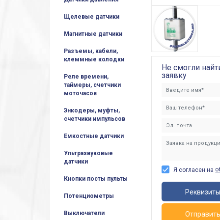
Щелевые датчики
Магнитные датчики
Разъемы, кабели,
клеммные колодки
Не смогли найт
заявку
Реле времени,
таймеры, счетчики
моточасов
Энкодеры, муфты,
счетчики импульсов
Емкостные датчики
Ультразвуковые
датчики
о
Я согласен на
Кнопки посты пульты
Реквизит
Потенциометры
Выключатели
Отправит