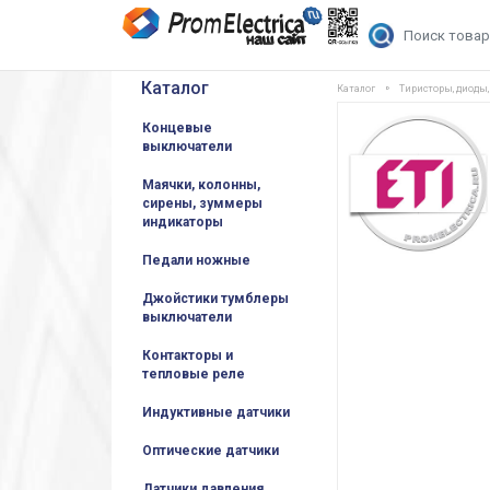
Каталог
Каталог
Тиристоры, диоды
Концевые
выключатели
Маячки, колонны,
сирены, зуммеры
индикаторы
Педали ножные
Джойстики тумблеры
выключатели
Контакторы и
тепловые реле
Индуктивные датчики
Оптические датчики
Датчики давления