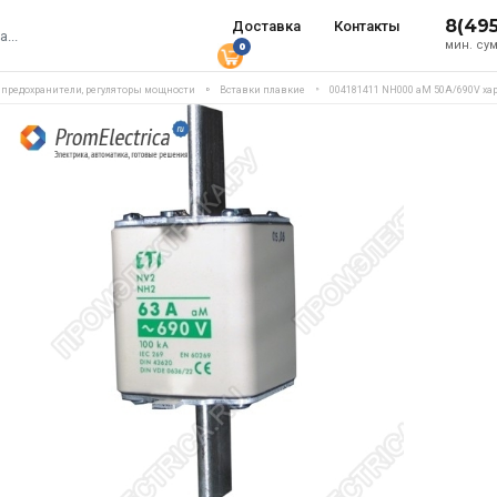
8(49
Доставка
Контакты
мин. сум
0
, предохранители, регуляторы мощности
Вставки плавкие
004181411 NH000 aM 50A/690V ха