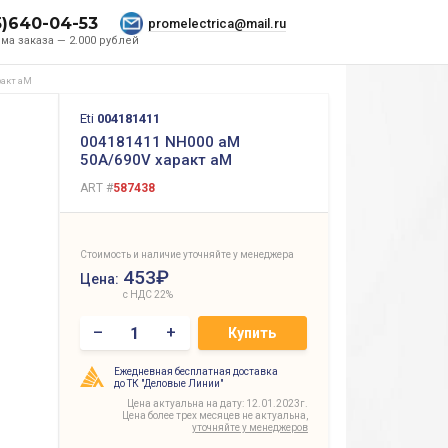
5)640-04-53
promelectrica@mail.ru
ма заказа — 2.000 рублей
ракт aM
Eti
004181411
004181411 NH000 aM
50A/690V характ aM
ART #
587438
Стоимость и наличие уточняйте у менеджера
453₽
Цена:
с НДС 22%
–
+
Купить
Ежедневная бесплатная доставка
до ТК "Деловые Линии"
Цена актуальна на дату: 12.01.2023г.
Цена более трех месяцев не актуальна,
уточняйте у менеджеров