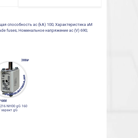
щая способность ac (kA) 100; Характеристика aM
lade fuses; Номинальное напряжение ac (V) 690;
388₽
ИЧИИ
216 NH00 gG 160
 характ gG