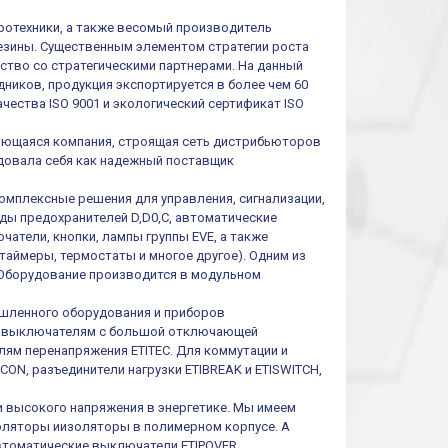
тротехники, а также весомый производитель
резины. Существенным элементом стратегии роста
ество со стратегическими партнерами. На данный
ников, продукция экспортируется в более чем 60
чества ISO 9001 и экологический сертификат ISO
ивающаяся компания, строящая сеть дистрибьюторов
ендовала себя как надежный поставщик
омплексные решения для управления, сигнализации,
иды предохранителей D,D0,C, автоматические
атели, кнопки, лампы группы EVE, а также
таймеры, термостаты и многое другое). Одним из
 Оборудование производится в модульном
шленного оборудования и приборов
им выключателям с большой отключающей
ям перенапряжения ETITEC. Для коммутации и
ON, разъединители нагрузки ETIBREAK и ETISWITCH,
и высокого напряжения в энергетике. Мы имеем
оляторы иизоляторы в полимерном корпусе. А
втоматические выключатели ETIPOVER,