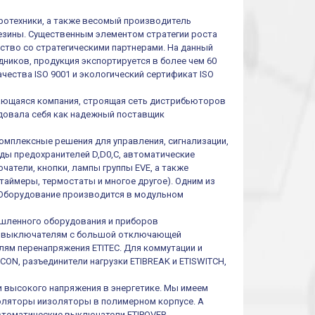
тротехники, а также весомый производитель
резины. Существенным элементом стратегии роста
ество со стратегическими партнерами. На данный
ников, продукция экспортируется в более чем 60
чества ISO 9001 и экологический сертификат ISO
ивающаяся компания, строящая сеть дистрибьюторов
ендовала себя как надежный поставщик
омплексные решения для управления, сигнализации,
иды предохранителей D,D0,C, автоматические
атели, кнопки, лампы группы EVE, а также
таймеры, термостаты и многое другое). Одним из
 Оборудование производится в модульном
шленного оборудования и приборов
им выключателям с большой отключающей
ям перенапряжения ETITEC. Для коммутации и
ON, разъединители нагрузки ETIBREAK и ETISWITCH,
и высокого напряжения в энергетике. Мы имеем
оляторы иизоляторы в полимерном корпусе. А
втоматические выключатели ETIPOVER,