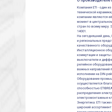
О производителе E
Компания ETI - один 
технической керамики
компании являются её
момент в центральном
стран по всему миру.
14001.
На сегодняшний день,
и региональных предст
качественного оборуд
Инсталляционное обор
коммутации и защиты 
выключатели и диффер
релейное оборудовани
важных направлений п
исполнении на DIN-рей
Оборудование промыш
осуществляется благ
способностью ETIBREA
распределения электр
электромонтажные кл
Энергетика: ETI такж
широкий ассортимент 
также низковольтное 