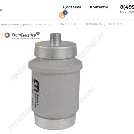
8(49
Доставка
Контакты
мин. сум
0
, предохранители, регуляторы мощности
DIAZED DII DIII
002314402 DIV gG 100A/500V D