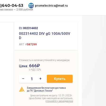
5)640-04-53
promelectrica@mail.ru
ма заказа — 2.000 рублей
Eti
002314402
002314402 DIV gG 100A/500V
D
ART #
587299
Стоимость и наличие уточняйте у менеджера
666₽
Цена:
с НДС 22%
–
+
Купить
Ежедневная бесплатная доставка
до ТК "Деловые Линии"
Цена актуальна на дату: 12.01.2023г.
Цена более трех месяцев не актуальна,
уточняйте у менеджеров