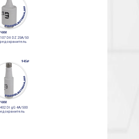
ИЧИИ
107 DII DZ 25A/50
Предохранитель
945₽
ИЧИИ
402 DI gG 4A/500
редохранитель