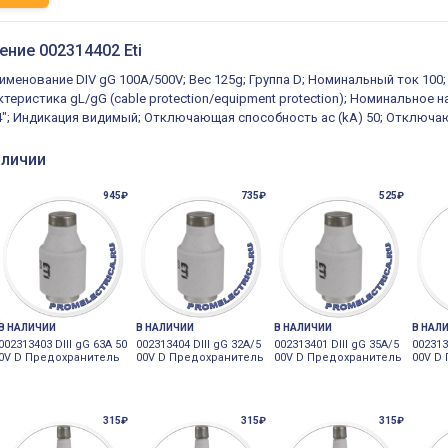
ение 002314402 Eti
именование DIV gG 100A/500V; Вес 125g; Группа D; Номинальный ток 100;
теристика gL/gG (cable protection/equipment protection); Номинальное 
/4"; Индикация видимый; Отключающая способность ac (kA) 50; Отключаю
наличии
945₽
735₽
525₽
В НАЛИЧИИ
В НАЛИЧИИ
В НАЛИЧИИ
В НАЛ
002313403 DIII gG 63A 50
002313404 DIII gG 32A/5
002313401 DIII gG 35A/5
002313
0V D Предохранитель
00V D Предохранитель
00V D Предохранитель
00V D
315₽
315₽
315₽