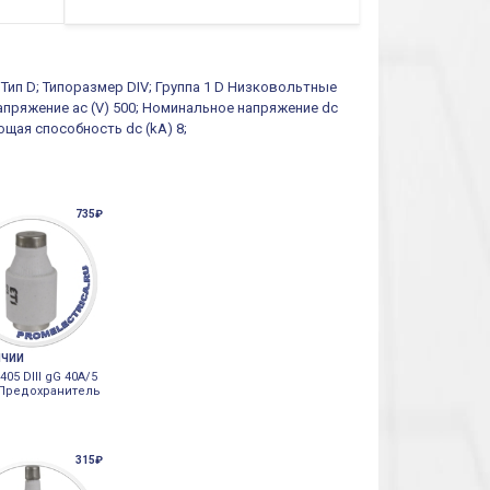
 Тип D; Типоразмер DIV; Группа 1 D Низковольтные
напряжение ac (V) 500; Номинальное напряжение dc
щая способность dc (kA) 8;
735₽
ИЧИИ
405 DIII gG 40A/5
 Предохранитель
315₽