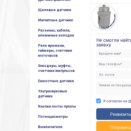
Щелевые датчики
Магнитные датчики
Разъемы, кабели,
клеммные колодки
Не смогли найт
заявку
Реле времени,
таймеры, счетчики
моточасов
Энкодеры, муфты,
счетчики импульсов
Емкостные датчики
Ультразвуковые
датчики
о
Я согласен на
Кнопки посты пульты
Реквизит
Потенциометры
Выключатели
Отправит