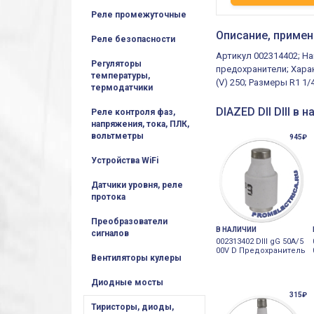
Реле промежуточные
Описание, примен
Реле безопасности
Артикул 002314402; На
Регуляторы
предохранители; Харак
температуры,
(V) 250; Размеры R1 1
термодатчики
DIAZED DII DIII в 
Реле контроля фаз,
напряжения, тока, ПЛК,
вольтметры
945₽
Устройства WiFi
Датчики уровня, реле
протока
Преобразователи
В НАЛИЧИИ
сигналов
002313402 DIII gG 50A/5
00V D Предохранитель
Вентиляторы кулеры
Диодные мосты
315₽
Тиристоры, диоды,