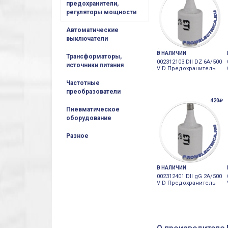
предохранители,
регуляторы мощности
Автоматические
выключатели
В НАЛИЧИИ
Трансформаторы,
002312103 DII DZ 6A/500
источники питания
V D Предохранитель
Частотные
преобразователи
420₽
Пневматическое
оборудование
Разное
В НАЛИЧИИ
002312401 DII gG 2A/500
V D Предохранитель