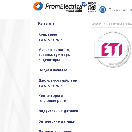
Каталог
Каталог
Тиристоры, диоды
Концевые
выключатели
Маячки, колонны,
сирены, зуммеры
индикаторы
Педали ножные
Джойстики тумблеры
выключатели
Контакторы и
тепловые реле
Индуктивные датчики
Оптические датчики
Датчики давления