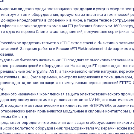
ti
из мировых лидеров среди поставщиков продукции и услуг в сфере элек
, инструментов и оборудования, продуктов из пластика и технической 
 дочерние предприятия в Словении и в мире, а также тесное сотруднич
 офисе и напроизводстве компании ETI работают более чем 1600 сотруд
 Это одно из первых Словенских предприятий, получившее сертификат ка
 Российское представительство «ETI Elektroelement d.d» активно разв
авителей. За время работы в России «ETI Elektroelement d.d» зареком
ования.
удование бытового назначения: ETI предлагает высококачественные к
электрических цепей и оборудования. На заводах ETI производят все в
енциальные реле группы ASTI, а также выключатели нагрузки, переключ
е группы ETIREL (реле времени, контроля напряжения и тока, диммеры, 
роизводства, является защита от импульсных перенапряжений ETITEC.
ку.
ленного назначения: комплексная защита электротехнического промы
одаря широкому ассортименту плавких вставок NV-NH, автоматическ
K, воздушным автоматическим выключателям «ETIPOWER», ограничител
отехнических цепей применяются модульные и силовые контакторы ETIC
еммы SM и т.д.
е предлагает определенные решения для защиты оборудования низкого 
высоковольтного оборудования: предохранители VV, керамические из
оборудование для защиты, коммутации и распределения: воздушные а