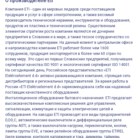
О производителе Eti
Компания ETI - один из мировых лидеров среди поставщиков
продукции и услуг в сфере электротехники, а также весомый
производитель технической керамики, инструментов и оборудования,
продуктов из пластика и технической резины. Существенным
элементом стратегии роста компании являются её дочерние
предприятия в Словении и в мире, а также тесное сотрудничество со
стратегическими партнерами. На данный момент в центральном офисе
и напроизводстве компании ETI работают более чем 1600
сотрудников, продукция экспортируется в более чем 60 стран по
всему миру. Это одно из первых Словенских предприятий, получившее
сертификат качества ISO 9001 и экологический сертификат ISO 14001.
На сегодняшний день, Российское представительство «ETI
Elektroelement d.d» активно развивающаяся компания, строящая сеть
дистрибьюторов и региональных представителей. За время работы в
России «ETI Elektroelement d.d» зарекомендовала себя как надежный
поставщик качественного оборудования.
Инсталляционное оборудование бытового назначения: ETI предлагает
высококачественные комплексные решения для управления,
сигнализации, коммутации и защиты электрических цепей и
оборудования. На заводах ETI производят все виды предохранителей
D,D0,C, автоматические выключатели и дифференциальные реле
группы ASTI, а также выключатели нагрузки, переключатели, кнопки,
лампы группы EVE, а также релейное оборудование группы ETIREL
(реле времени, контроля напряжения и тока, диммеры, таймеры,