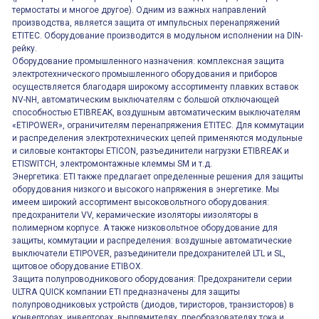
термостаты и многое другое). Одним из важных направлений
производства, является защита от импульсных перенапряжений
ETITEC. Оборудование производится в модульном исполнении на DIN-
рейку.
Оборудование промышленного назначения: комплексная защита
электротехнического промышленного оборудования и приборов
осуществляется благодаря широкому ассортименту плавких вставок
NV-NH, автоматическим выключателям с большой отключающей
способностью ETIBREAK, воздушным автоматическим выключателям
«ETIPOWER», ограничителям перенапряжения ETITEC. Для коммутации
и распределения электротехнических цепей применяются модульные
и силовые контакторы ETICON, разъединители нагрузки ETIBREAK и
ETISWITCH, электромонтажные клеммы SM и т.д.
Энергетика: ETI также предлагает определенные решения для защиты
оборудования низкого и высокого напряжения в энергетике. Мы
имеем широкий ассортимент высоковольтного оборудования:
предохранители VV, керамические изоляторы иизоляторы в
полимерном корпусе. А также низковольтное оборудование для
защиты, коммутации и распределения: воздушные автоматические
выключатели ETIPOVER, разъединители предохранителей LTL и SL,
щитовое оборудование ETIBOX.
Защита полупроводникового оборудования: Предохранители серии
ULTRA QUICK компании ETI предназначены для защиты
полупроводниковых устройств (диодов, тиристоров, транзисторов) в
конверторах, инверторах, выпрямителях, преобразователях тока и