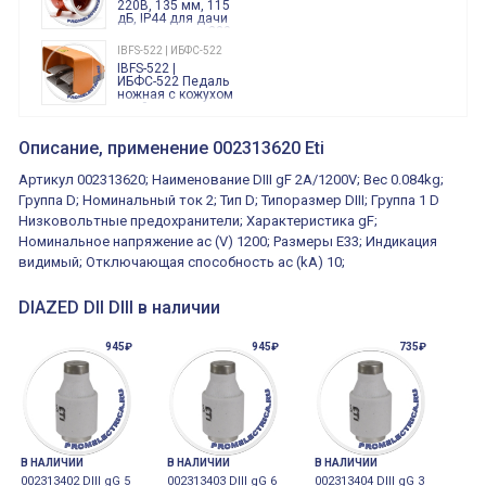
220В, 135 мм, 115
дБ, IP44 для дачи
производства 220
Вольт звук ситены
IBFS-522 | ИБФС-522
"пожарная
IBFS-522 |
тревога"
ИБФС-522 Педаль
ножная с кожухом
двойная,
контактная группа
XVR13M05L
2х(1НО+1НЗ)
XVR13M05L
Описание, применение 002313620 Eti
15Ампер 250В
Маячок
вращающийся
Артикул 002313620; Наименование DIII gF 2A/1200V; Вес 0.084kg;
оранжевый
230VAC 130мм
Группа D; Номинальный ток 2; Тип D; Типоразмер DIII; Группа 1 D
ВКН8108
Низковольтные предохранители; Характеристика gF;
ВКН8108
Концевой
Номинальное напряжение ac (V) 1200; Размеры E33; Индикация
выключатель /
выключатель
видимый; Отключающая способность ac (kA) 10;
путевой,
800202300000С | 80 02 0 230 0000 С
алюминиевый
800202300000С
регулируемый
DIAZED DII DIII в наличии
многофункциональные
ролик
реле времени
0.1cек.-10 дней, 10
945₽
функций/режимов
945₽
735₽
В НАЛИЧИИ
В НАЛИЧИИ
В НАЛИЧИИ
002313402 DIII gG 5
002313403 DIII gG 6
002313404 DIII gG 3