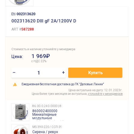
Eti
002313620
002313620 DIII gF 2A/1200V D
ART #
587288
Стоимость и наличие уточняйте у менеджера
1 969₽
Цена:
с НДС 22%
–
+
Купить
Ежедневная бесплатная доставка до ТК "Деловые Линии"
Цена актуальна на дату: 12.01.2023г.
Цена более трех месяцев не актуальна,
уточняйте у менеджеров
86.00.0.240.0000 | 860002400000
860002400000
Миниатюрные
модульные
таймеры Finder, 12-
240 Вольт AC/DC
MS-390-220 / ССП-390 220В
Finder
Сирена / ревун
86.00.0.240.0000