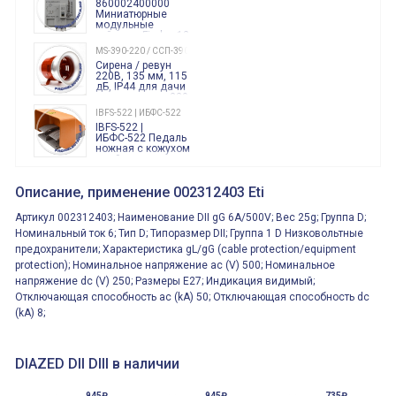
860002400000
Миниатюрные
модульные
таймеры Finder, 12-
240 Вольт AC/DC
MS-390-220 / ССП-390 220В
Finder
Сирена / ревун
86.00.0.240.0000
220В, 135 мм, 115
дБ, IP44 для дачи
производства 220
Вольт звук ситены
IBFS-522 | ИБФС-522
"пожарная
IBFS-522 |
тревога"
ИБФС-522 Педаль
ножная с кожухом
двойная,
контактная группа
XVR13M05L
2х(1НО+1НЗ)
XVR13M05L
Описание, применение 002312403 Eti
15Ампер 250В
Маячок
вращающийся
Артикул 002312403; Наименование DII gG 6A/500V; Вес 25g; Группа D;
оранжевый
230VAC 130мм
Номинальный ток 6; Тип D; Типоразмер DII; Группа 1 D Низковольтные
ВКН8108
предохранители; Характеристика gL/gG (cable protection/equipment
ВКН8108
Концевой
protection); Номинальное напряжение ac (V) 500; Номинальное
выключатель /
напряжение dc (V) 250; Размеры E27; Индикация видимый;
выключатель
путевой,
Отключающая способность ac (kA) 50; Отключающая способность dc
800202300000С | 80 02 0 230 0000 С
алюминиевый
(kA) 8;
800202300000С
регулируемый
многофункциональные
ролик
реле времени
0.1cек.-10 дней, 10
функций/режимов
DIAZED DII DIII в наличии
945₽
945₽
735₽