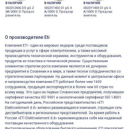
В НАЛИЧИИ
В НАЛИЧИИ
В НАЛИЧИИ
002312406 DII gG 2
002311402 DI gG 4
002311403 DI gG 6
0A/500V D Предох
A/500V D Предохр
A/500V D Предохр
ранитель
анитель
анитель
О производителе Eti
Компания ETI - один из мировых лидеров среди поставщиков
продукции и услуг в сфере электротехники, а также весомый
производитель технической керамики, инструментов и оборудования,
продуктов из пластика и технической резины. Существенным
элементом стратегии роста компании являются её дочерние
предприятия в Словении и в мире, а также тесное сотрудничество со
стратегическими партнерами. На данный момент в центральном офисе
и напроизводстве компании ETI работают более чем 1600
сотрудников, продукция экспортируется в более чем 60 стран по
всему миру. Это одно из первых Словенских предприятий, получившее
сертификат качества ISO 9001 и экологический сертификат ISO 14001.
На сегодняшний день, Российское представительство «ETI
Elektroelement d.d» активно развивающаяся компания, строящая сеть
дистрибьюторов и региональных представителей. За время работы в
России «ETI Elektroelement d.d» зарекомендовала себя как надежный
поставщик качественного оборудования.
Инсталляционное оборудование бытового назначения: ETI предлагает