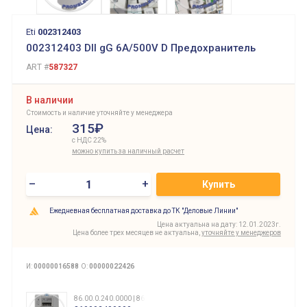
Eti
002312403
002312403 DII gG 6A/500V D Предохранитель
ART #
587327
В наличии
Стоимость и наличие уточняйте у менеджера
315₽
Цена:
с НДС 22%
можно купить за наличный расчет
–
+
Купить
Ежедневная бесплатная доставка до ТК "Деловые Линии"
Цена актуальна на дату: 12.01.2023г.
Цена более трех месяцев не актуальна,
уточняйте у менеджеров
И:
00000016588
О:
00000022426
86.00.0.240.0000 | 860002400000