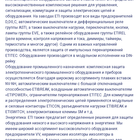
высококачественные комплексные решения для управления,
сигнализации, коммутации и защиты электрических цепей и
оборудования. На заводах ETI производят все виды предохранителей
D,D0,C, автоматические выключатели и дифференциальные реле
группы ASTI, а также выключатели нагрузки, переключатели, кнопки,
лампы группы EVE, а также релейное оборудование группы ETIREL
(реле времени, контроля напряжения и тока, диммеры, таймеры,
термостаты и многое другое). Одним из важных направлений
производства, является защита от импульсных перенапряжений
ETITEC. Оборудование производится в модульном исполнении на DIN-
рейку.
Оборудование промышленного назначения: комплексная защита
электротехнического промышленного оборудования и приборов
осуществляется благодаря широкому ассортименту плавких вставок
NV-NH, автоматическим выключателям с большой отключающей
способностью ETIBREAK, воздушным автоматическим выключателям
«ETIPOWER», ограничителям перенапряжения ETITEC. Для коммутации
и распределения электротехнических цепей применяются модульные
и силовые контакторы ETICON, разъединители нагрузки ETIBREAK и
ETISWITCH, электромонтажные клеммы SM и т.д.
Энергетика: ETI также предлагает определенные решения для защиты
оборудования низкого и высокого напряжения в энергетике. Мы
имеем широкий ассортимент высоковольтного оборудования:
предохранители VV, керамические изоляторы иизоляторы в